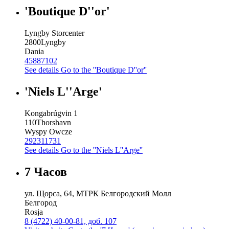
'Boutique D''or'
Lyngby Storcenter
2800
Lyngby
Dania
45887102
See details
Go to the ''Boutique D''or''
'Niels L''Arge'
Kongabrúgvin 1
110
Thorshavn
Wyspy Owcze
292311731
See details
Go to the ''Niels L''Arge''
7 Часов
ул. Щорса, 64, МТРК Белгородский Молл
Белгород
Rosja
8 (4722) 40-00-81, доб. 107