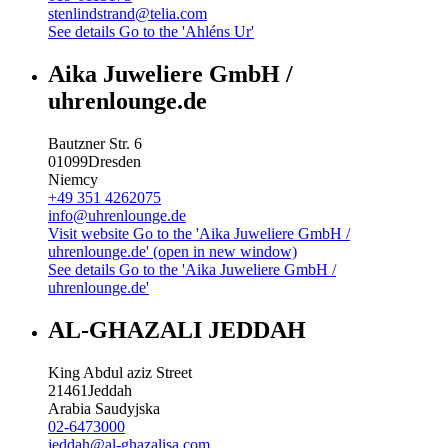
stenlindstrand@telia.com
See details
Go to the 'Ahléns Ur'
Aika Juweliere GmbH /
uhrenlounge.de
Bautzner Str. 6
01099
Dresden
Niemcy
+49 351 4262075
info@uhrenlounge.de
Visit website
Go to the 'Aika Juweliere GmbH /
uhrenlounge.de' (open in new window)
See details
Go to the 'Aika Juweliere GmbH /
uhrenlounge.de'
AL-GHAZALI JEDDAH
King Abdul aziz Street
21461
Jeddah
Arabia Saudyjska
02-6473000
jeddah@al-ghazalisa.com