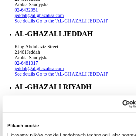
Arabia Saudyjska
02-6432051
jeddah@al-ghazalisa.com
See details
Go to the 'AL-GHAZALI JEDDAH'
AL-GHAZALI JEDDAH
King Abdul aziz Street
21461
Jeddah
Arabia Saudyjska
02-6481317
jeddah@al-ghazalisa.com
See details
Go to the 'AL-GHAZALI JEDDAH'
AL-GHAZALI RIYADH
Sitteen Street
Riyadh
Arabia Saudyjska
00966 1 4744000 Ext. 196
Riyadh@al-ghazalisa.com
Plikach cookie
See details
Go to the 'AL-GHAZALI RIYADH'
Używamy plików cookie i podobnych technologii, aby popraw