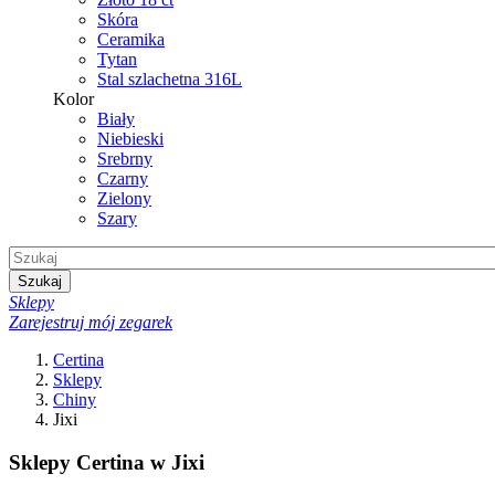
Skóra
Ceramika
Tytan
Stal szlachetna 316L
Kolor
Biały
Niebieski
Srebrny
Czarny
Zielony
Szary
Szukaj
Sklepy
Zarejestruj mój zegarek
Certina
Sklepy
Chiny
Jixi
Sklepy Certina w Jixi