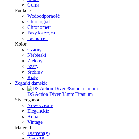
Guma
Funkcje
Wodoodporność
Chronograf
Chronometr
Fazy księżyca
Tachometr
Kolor
Czarny
Niebieski
Zielony
Szary
Srebrny
Biały
Zegarki damskie
DS Action Diver 38mm Titanium
Styl zegarka
Nowoczesne
Eleganckie
Aqua
Vintage
Materiał
Diament(y)
Złoto 18 ct