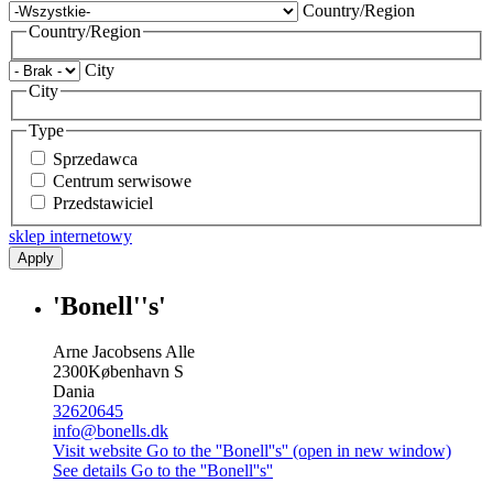
Country/Region
Country/Region
City
City
Type
Sprzedawca
Centrum serwisowe
Przedstawiciel
sklep internetowy
Apply
'Bonell''s'
Arne Jacobsens Alle
2300
København S
Dania
32620645
info@bonells.dk
Visit website
Go to the ''Bonell''s'' (open in new window)
See details
Go to the ''Bonell''s''