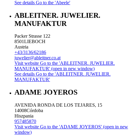
See details
Go to the 'Abeele'
ABLEITNER. JUWELIER.
MANUFAKTUR
Packer Strasse 122
8501
LIEBOCH
Austria
+43/3136/62186
juwelier@ableitner.co.at
Visit website
Go to the 'ABLEITNER. JUWELIER.
MANUFAKTUR' (open in new window)
See details
Go to the 'ABLEITNER. JUWELIER.
MANUFAKTUR'
ADAME JOYEROS
AVENIDA RONDA DE LOS TEJARES, 15
14008
Córdoba
Hiszpania
957485870
Visit website
Go to the 'ADAME JOYEROS' (open in new
window)