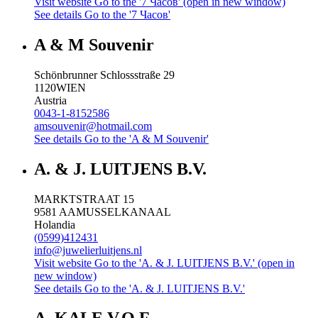
Visit website
Go to the '7 Часов' (open in new window)
See details
Go to the '7 Часов'
A & M Souvenir
Schönbrunner Schlossstraße 29
1120
WIEN
Austria
0043-1-8152586
amsouvenir@hotmail.com
See details
Go to the 'A & M Souvenir'
A. & J. LUITJENS B.V.
MARKTSTRAAT 15
9581 AA
MUSSELKANAAL
Holandia
(0599)412431
info@juwelierluitjens.nl
Visit website
Go to the 'A. & J. LUITJENS B.V.' (open in
new window)
See details
Go to the 'A. & J. LUITJENS B.V.'