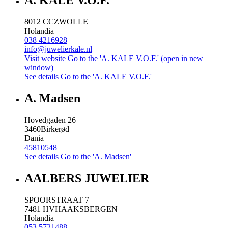
A. KALE V.O.F.
8012 CC
ZWOLLE
Holandia
038 4216928
info@juwelierkale.nl
Visit website
Go to the 'A. KALE V.O.F.' (open in new
window)
See details
Go to the 'A. KALE V.O.F.'
A. Madsen
Hovedgaden 26
3460
Birkerød
Dania
45810548
See details
Go to the 'A. Madsen'
AALBERS JUWELIER
SPOORSTRAAT 7
7481 HV
HAAKSBERGEN
Holandia
053 5721488