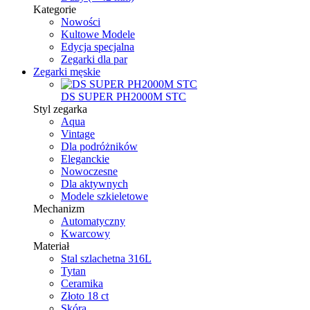
Kategorie
Nowości
Kultowe Modele
Edycja specjalna
Zegarki dla par
Zegarki męskie
DS SUPER PH2000M STC
Styl zegarka
Aqua
Vintage
Dla podróżników
Eleganckie
Nowoczesne
Dla aktywnych
Modele szkieletowe
Mechanizm
Automatyczny
Kwarcowy
Materiał
Stal szlachetna 316L
Tytan
Ceramika
Złoto 18 ct
Skóra