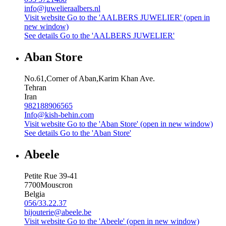
info@juwelieraalbers.nl
Visit website
Go to the 'AALBERS JUWELIER' (open in
new window)
See details
Go to the 'AALBERS JUWELIER'
Aban Store
No.61,Corner of Aban,Karim Khan Ave.
Tehran
Iran
982188906565
Info@kish-behin.com
Visit website
Go to the 'Aban Store' (open in new window)
See details
Go to the 'Aban Store'
Abeele
Petite Rue 39-41
7700
Mouscron
Belgia
056/33.22.37
bijouterie@abeele.be
Visit website
Go to the 'Abeele' (open in new window)