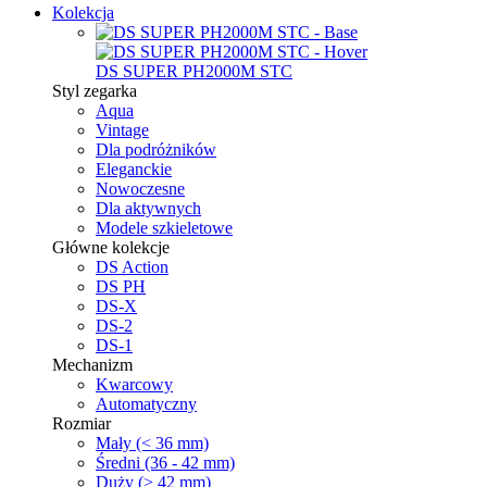
Kolekcja
DS SUPER PH2000M STC
Styl zegarka
Aqua
Vintage
Dla podróżników
Eleganckie
Nowoczesne
Dla aktywnych
Modele szkieletowe
Główne kolekcje
DS Action
DS PH
DS-X
DS-2
DS-1
Mechanizm
Kwarcowy
Automatyczny
Rozmiar
Mały (< 36 mm)
Średni (36 - 42 mm)
Duży (> 42 mm)