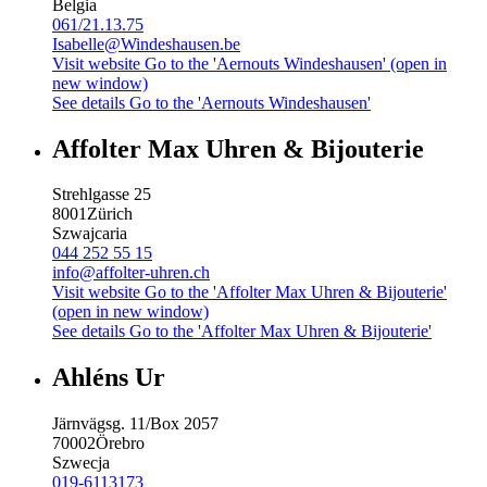
Belgia
061/21.13.75
Isabelle@Windeshausen.be
Visit website
Go to the 'Aernouts Windeshausen' (open in
new window)
See details
Go to the 'Aernouts Windeshausen'
Affolter Max Uhren & Bijouterie
Strehlgasse 25
8001
Zürich
Szwajcaria
044 252 55 15
info@affolter-uhren.ch
Visit website
Go to the 'Affolter Max Uhren & Bijouterie'
(open in new window)
See details
Go to the 'Affolter Max Uhren & Bijouterie'
Ahléns Ur
Järnvägsg. 11/Box 2057
70002
Örebro
Szwecja
019-6113173