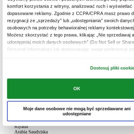
AL-GHAZALI RIYADH
komfort korzystania z witryny, analizować ruch i wyświetlać
dopasowane reklamy. Zgodnie z CCPA/CPRA masz prawo d
Batha
rezygnacji ze „sprzedaży” lub „udostępniania” swoich danyc
Riyadh
Arabia Saudyjska
osobowych na potrzeby behawioralnej reklamy kontekstowej
00966 1 4032968
Możesz skorzystać z tego prawa, klikając „Nie sprzedawaj a
Riyadh@al-ghazalisa.com
udostępniaj moich danych osobowych” (Do Not Sell or Shar
See details
Go to the 'AL-GHAZALI RIYADH'
Personal Information) lub dostosowując swoje preferencje po
AL-GHAZALI RIYADH
Dostosuj pliki cooki
Olaya
Riyadh
Arabia Saudyjska
00966 1 4561410
OK
Riyadh@al-ghazalisa.com
See details
Go to the 'AL-GHAZALI RIYADH'
AL-GHAZALI RIYADH
Moje dane osobowe nie mogą być sprzedawane ani
udostępniane
Olaya
Riyadh
Arabia Saudyjska