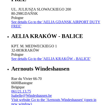
UL. JULIUSZA SLOWACKIEGO 200
80-298
GDAŃSK
Pologne
See details
Go to the 'AELIA GDANSK AIRPORT DUTY
FREE'
AELIA KRAKÓW - BALICE
KPT. M. MEDWECKIEGO 1
32-083
KRAKÓW
Pologne
See details
Go to the 'AELIA KRAKÓW - BALICE'
Aernouts Windeshausen
Rue du Vivier 66-70
6600
Bastogne
Belgique
061/21.13.75
Isabelle@Windeshausen.be
Visit website
Go to the 'Aernouts Windeshausen' (open in
new window)