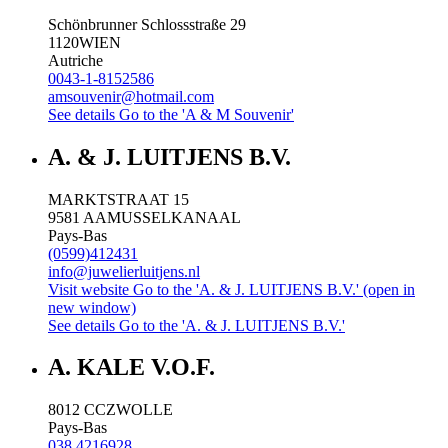
Schönbrunner Schlossstraße 29
1120
WIEN
Autriche
0043-1-8152586
amsouvenir@hotmail.com
See details
Go to the 'A & M Souvenir'
A. & J. LUITJENS B.V.
MARKTSTRAAT 15
9581 AA
MUSSELKANAAL
Pays-Bas
(0599)412431
info@juwelierluitjens.nl
Visit website
Go to the 'A. & J. LUITJENS B.V.' (open in
new window)
See details
Go to the 'A. & J. LUITJENS B.V.'
A. KALE V.O.F.
8012 CC
ZWOLLE
Pays-Bas
038 4216928