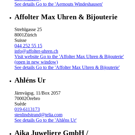
See details
Go to the 'Aernouts Windeshausen'
Affolter Max Uhren & Bijouterie
Strehlgasse 25
8001
Zürich
Suisse
044 252 55 15
info@affolter-uhren.ch
Visit website
Go to the 'Affolter Max Uhren & Bijouterie'
(open in new window)
See details
Go to the 'Affolter Max Uhren & Bijouterie'
Ahléns Ur
Järnvägsg. 11/Box 2057
70002
Örebro
Suède
019-6113173
stenlindstrand@telia.com
See details
Go to the 'Ahléns Ur'
Aika Juweliere GmbH /