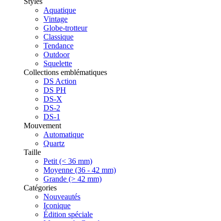
Styles
Aquatique
Vintage
Globe-trotteur
Classique
Tendance
Outdoor
Squelette
Collections emblématiques
DS Action
DS PH
DS-X
DS-2
DS-1
Mouvement
Automatique
Quartz
Taille
Petit (< 36 mm)
Moyenne (36 - 42 mm)
Grande (> 42 mm)
Catégories
Nouveautés
Iconique
Édition spéciale