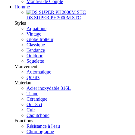
Montres de Couple
Homme
DS SUPER PH2000M STC
Styles
Aquatique
Vintage
Globe-trotteur
Classique
Tendance
Outdoor
Squelette
Mouvement
Automatique
Quartz
Matériau
Acier inoxydable 316L
Titane
Céramique
Or 18 ct
Cuir
Caoutchouc
Fonctions
Résistance à l'eau
Chronographe