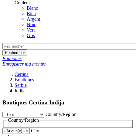
Couleur
Blanc
Bleu
Argent
Noir
Vert
Gris
Rechercher
Boutiques
Enregistrer ma montre
Certina
Boutiques
Serbie
Indija
Boutiques Certina Indija
Country/Region
Country/Region
City