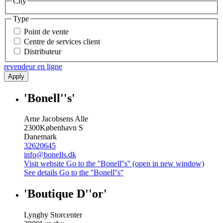
City
Type
Point de vente
Centre de services client
Distributeur
revendeur en ligne
Apply
'Bonell''s'
Arne Jacobsens Alle
2300
København S
Danemark
32620645
info@bonells.dk
Visit website
Go to the ''Bonell''s'' (open in new window)
See details
Go to the ''Bonell''s''
'Boutique D''or'
Lyngby Storcenter