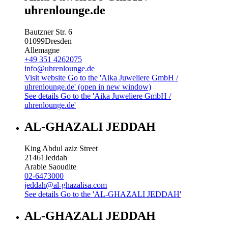
uhrenlounge.de
Bautzner Str. 6
01099
Dresden
Allemagne
+49 351 4262075
info@uhrenlounge.de
Visit website
Go to the 'Aika Juweliere GmbH /
uhrenlounge.de' (open in new window)
See details
Go to the 'Aika Juweliere GmbH /
uhrenlounge.de'
AL-GHAZALI JEDDAH
King Abdul aziz Street
21461
Jeddah
Arabie Saoudite
02-6473000
jeddah@al-ghazalisa.com
See details
Go to the 'AL-GHAZALI JEDDAH'
AL-GHAZALI JEDDAH