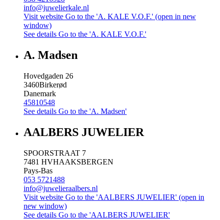
info@juwelierkale.nl
Visit website
Go to the 'A. KALE V.O.F.' (open in new
window)
See details
Go to the 'A. KALE V.O.F.'
A. Madsen
Hovedgaden 26
3460
Birkerød
Danemark
45810548
See details
Go to the 'A. Madsen'
AALBERS JUWELIER
SPOORSTRAAT 7
7481 HV
HAAKSBERGEN
Pays-Bas
053 5721488
info@juwelieraalbers.nl
Visit website
Go to the 'AALBERS JUWELIER' (open in
new window)
See details
Go to the 'AALBERS JUWELIER'