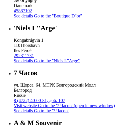
2800
Lyngby
Danemark
45887102
See details
Go to the ''Boutique D''or''
'Niels L''Arge'
Kongabrúgvin 1
110
Thorshavn
Îles Féroé
292311731
See details
Go to the ''Niels L''Arge''
7 Часов
ул. Щорса, 64, МТРК Белгородский Молл
Белгород
Russie
8 (4722) 40-00-81, доб. 107
Visit website
Go to the '7 Часов' (open in new window)
See details
Go to the '7 Часов'
A & M Souvenir