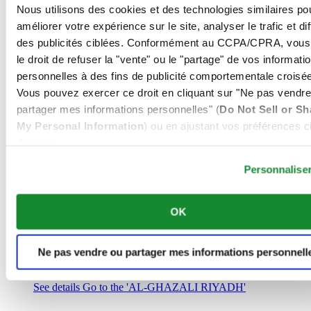
Arabie Saoudite
Nous utilisons des cookies et des technologies similaires po
00966 1 4032968
améliorer votre expérience sur le site, analyser le trafic et di
Riyadh@al-ghazalisa.com
des publicités ciblées. Conformément au CCPA/CPRA, vous
See details
Go to the 'AL-GHAZALI RIYADH'
le droit de refuser la "vente" ou le "partage" de vos informati
AL-GHAZALI RIYADH
personnelles à des fins de publicité comportementale croisée
Vous pouvez exercer ce droit en cliquant sur "Ne pas vendre
Olaya
partager mes informations personnelles" (
Do Not Sell or Sh
Riyadh
My Personal Information
) ou en ajustant vos préférences ci
Arabie Saoudite
00966 1 4561410
dessous.
Riyadh@al-ghazalisa.com
See details
Go to the 'AL-GHAZALI RIYADH'
Personnalise
AL-GHAZALI RIYADH
OK
Olaya
Riyadh
Arabie Saoudite
Ne pas vendre ou partager mes informations personnell
00966 1 4628858
Riyadh@al-ghazalisa.com
See details
Go to the 'AL-GHAZALI RIYADH'