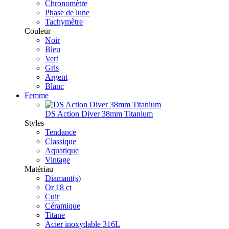
Chronomètre
Phase de lune
Tachymètre
Couleur
Noir
Bleu
Vert
Gris
Argent
Blanc
Femme
DS Action Diver 38mm Titanium
Styles
Tendance
Classique
Aquatique
Vintage
Matériau
Diamant(s)
Or 18 ct
Cuir
Céramique
Titane
Acier inoxydable 316L