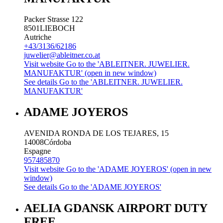
Packer Strasse 122
8501
LIEBOCH
Autriche
+43/3136/62186
juwelier@ableitner.co.at
Visit website
Go to the 'ABLEITNER. JUWELIER.
MANUFAKTUR' (open in new window)
See details
Go to the 'ABLEITNER. JUWELIER.
MANUFAKTUR'
ADAME JOYEROS
AVENIDA RONDA DE LOS TEJARES, 15
14008
Córdoba
Espagne
957485870
Visit website
Go to the 'ADAME JOYEROS' (open in new
window)
See details
Go to the 'ADAME JOYEROS'
AELIA GDANSK AIRPORT DUTY
FREE