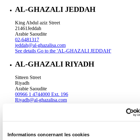
AL-GHAZALI JEDDAH
King Abdul aziz Street
21461
Jeddah
Arabie Saoudite
02-6481317
jeddah@al-ghazalisa.com
See details
Go to the 'AL-GHAZALI JEDDAH'
AL-GHAZALI RIYADH
Sitteen Street
Riyadh
Arabie Saoudite
00966 1 4744000 Ext. 196
Riyadh@al-ghazalisa.com
See details
Go to the 'AL-GHAZALI RIYADH'
AL-GHAZALI RIYADH
Batha
Informations concernant les cookies
Riyadh