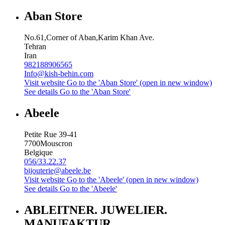
Aban Store
No.61,Corner of Aban,Karim Khan Ave.
Tehran
Iran
982188906565
Info@kish-behin.com
Visit website
Go to the 'Aban Store' (open in new window)
See details
Go to the 'Aban Store'
Abeele
Petite Rue 39-41
7700
Mouscron
Belgique
056/33.22.37
bijouterie@abeele.be
Visit website
Go to the 'Abeele' (open in new window)
See details
Go to the 'Abeele'
ABLEITNER. JUWELIER.
MANUFAKTUR