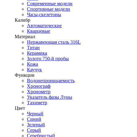
Современные модели
Спортивные модели
Часы-скелетоны
Калибр
Автоматические
Кварцевые
Материал
Нержавеющая сталь 316L
Титан
Керамика
Золото 750-й пробы
Кожа
Каучук
Функции
Водонепроницаемость
Хронограф
Хронометр
Указатель фазы Луны
Тахиметр
Цвет
Черный
Синий
Зеленый
Серый
Серебристый