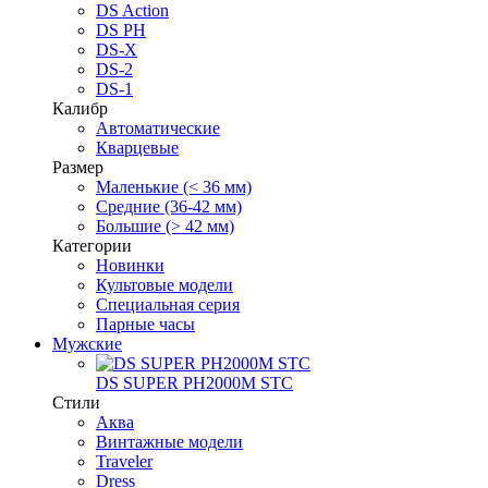
DS Action
DS PH
DS-X
DS-2
DS-1
Калибр
Автоматические
Кварцевые
Размер
Маленькие (< 36 мм)
Средние (36-42 мм)
Большие (> 42 мм)
Категории
Новинки
Культовые модели
Специальная серия
Парные часы
Мужские
DS SUPER PH2000M STC
Стили
Аква
Винтажные модели
Traveler
Dress