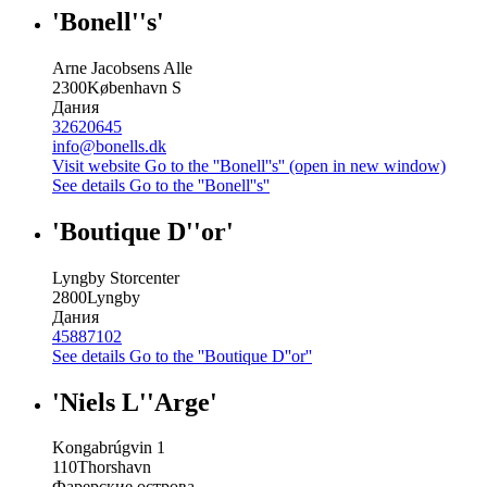
'Bonell''s'
Arne Jacobsens Alle
2300
København S
Дания
32620645
info@bonells.dk
Visit website
Go to the ''Bonell''s'' (open in new window)
See details
Go to the ''Bonell''s''
'Boutique D''or'
Lyngby Storcenter
2800
Lyngby
Дания
45887102
See details
Go to the ''Boutique D''or''
'Niels L''Arge'
Kongabrúgvin 1
110
Thorshavn
Фарерские острова