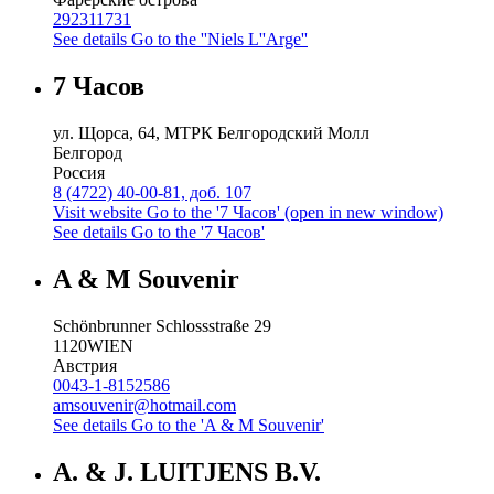
292311731
See details
Go to the ''Niels L''Arge''
7 Часов
ул. Щорса, 64, МТРК Белгородский Молл
Белгород
Россия
8 (4722) 40-00-81, доб. 107
Visit website
Go to the '7 Часов' (open in new window)
See details
Go to the '7 Часов'
A & M Souvenir
Schönbrunner Schlossstraße 29
1120
WIEN
Австрия
0043-1-8152586
amsouvenir@hotmail.com
See details
Go to the 'A & M Souvenir'
A. & J. LUITJENS B.V.