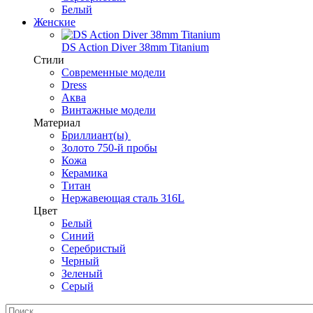
Белый
Женские
DS Action Diver 38mm Titanium
Стили
Современные модели
Dress
Аква
Винтажные модели
Материал
Бриллиант(ы)
Золото 750-й пробы
Кожа
Керамика
Титан
Нержавеющая сталь 316L
Цвет
Белый
Синий
Серебристый
Черный
Зеленый
Серый