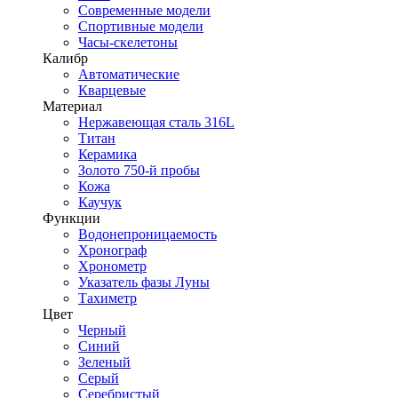
Современные модели
Спортивные модели
Часы-скелетоны
Калибр
Автоматические
Кварцевые
Материал
Нержавеющая сталь 316L
Титан
Керамика
Золото 750-й пробы
Кожа
Каучук
Функции
Водонепроницаемость
Хронограф
Хронометр
Указатель фазы Луны
Тахиметр
Цвет
Черный
Синий
Зеленый
Серый
Серебристый