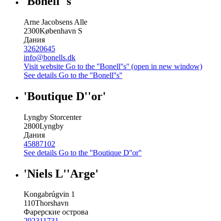
'Bonell''s'
Arne Jacobsens Alle
2300
København S
Дания
32620645
info@bonells.dk
Visit website
Go to the ''Bonell''s'' (open in new window)
See details
Go to the ''Bonell''s''
'Boutique D''or'
Lyngby Storcenter
2800
Lyngby
Дания
45887102
See details
Go to the ''Boutique D''or''
'Niels L''Arge'
Kongabrúgvin 1
110
Thorshavn
Фарерские острова
292311731