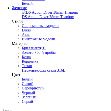
Белый
Женские
DS Action Diver 38mm Titanium
Стили
Современные модели
Dress
Аква
Винтажные модели
Материал
Бриллиант(ы)
Золото 750-й пробы
Кожа
Керамика
Титан
Нержавеющая сталь 316L
Цвет
Белый
Синий
Серебристый
Черный
Зеленый
Серый