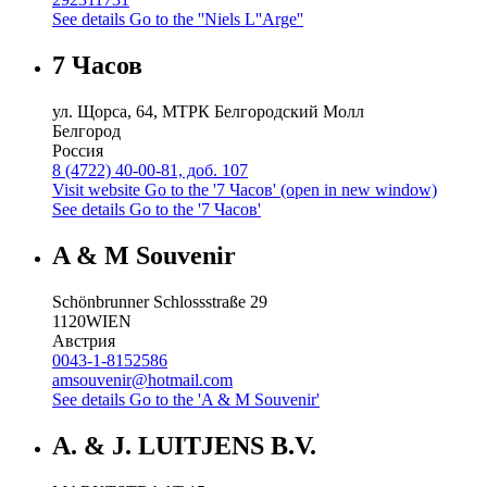
See details
Go to the ''Niels L''Arge''
7 Часов
ул. Щорса, 64, МТРК Белгородский Молл
Белгород
Россия
8 (4722) 40-00-81, доб. 107
Visit website
Go to the '7 Часов' (open in new window)
See details
Go to the '7 Часов'
A & M Souvenir
Schönbrunner Schlossstraße 29
1120
WIEN
Австрия
0043-1-8152586
amsouvenir@hotmail.com
See details
Go to the 'A & M Souvenir'
A. & J. LUITJENS B.V.