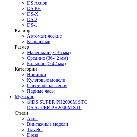
DS Action
DS PH
DS-X
DS-2
DS-1
Калибр
Автоматические
Кварцевые
Размер
Маленькие (< 36 мм)
Средние (36-42 мм)
Большие (> 42 мм)
Категории
Новинки
Культовые модели
Специальная серия
Парные часы
Мужские
DS SUPER PH2000M STC
Стили
Аква
Винтажные модели
Traveler
Dress