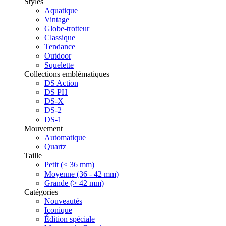
Styles
Aquatique
Vintage
Globe-trotteur
Classique
Tendance
Outdoor
Squelette
Collections emblématiques
DS Action
DS PH
DS-X
DS-2
DS-1
Mouvement
Automatique
Quartz
Taille
Petit (< 36 mm)
Moyenne (36 - 42 mm)
Grande (> 42 mm)
Catégories
Nouveautés
Iconique
Édition spéciale