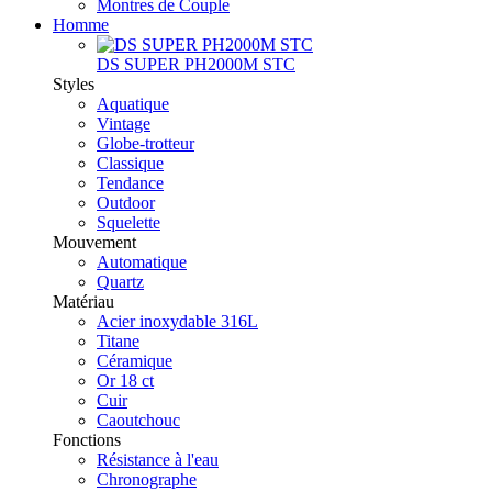
Montres de Couple
Homme
DS SUPER PH2000M STC
Styles
Aquatique
Vintage
Globe-trotteur
Classique
Tendance
Outdoor
Squelette
Mouvement
Automatique
Quartz
Matériau
Acier inoxydable 316L
Titane
Céramique
Or 18 ct
Cuir
Caoutchouc
Fonctions
Résistance à l'eau
Chronographe