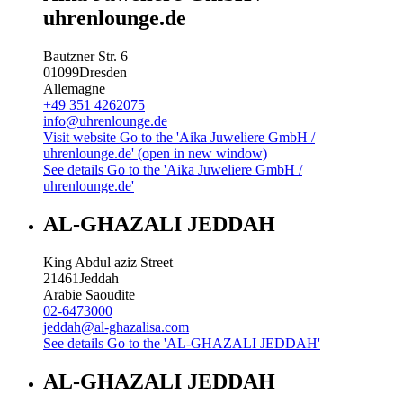
uhrenlounge.de
Bautzner Str. 6
01099
Dresden
Allemagne
+49 351 4262075
info@uhrenlounge.de
Visit website
Go to the 'Aika Juweliere GmbH /
uhrenlounge.de' (open in new window)
See details
Go to the 'Aika Juweliere GmbH /
uhrenlounge.de'
AL-GHAZALI JEDDAH
King Abdul aziz Street
21461
Jeddah
Arabie Saoudite
02-6473000
jeddah@al-ghazalisa.com
See details
Go to the 'AL-GHAZALI JEDDAH'
AL-GHAZALI JEDDAH