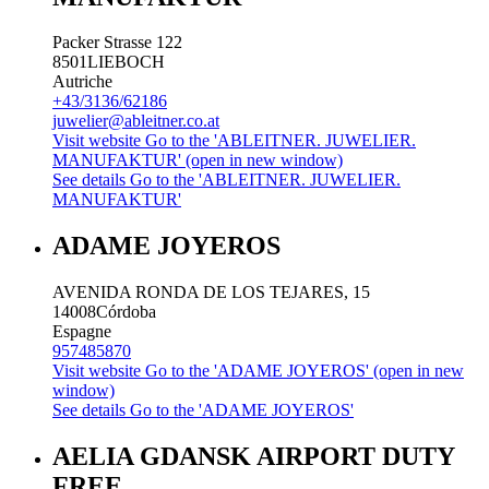
Packer Strasse 122
8501
LIEBOCH
Autriche
+43/3136/62186
juwelier@ableitner.co.at
Visit website
Go to the 'ABLEITNER. JUWELIER.
MANUFAKTUR' (open in new window)
See details
Go to the 'ABLEITNER. JUWELIER.
MANUFAKTUR'
ADAME JOYEROS
AVENIDA RONDA DE LOS TEJARES, 15
14008
Córdoba
Espagne
957485870
Visit website
Go to the 'ADAME JOYEROS' (open in new
window)
See details
Go to the 'ADAME JOYEROS'
AELIA GDANSK AIRPORT DUTY
FREE