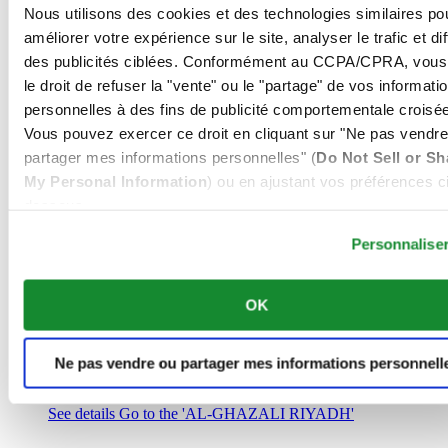
Arabie Saoudite
Nous utilisons des cookies et des technologies similaires po
00966 1 4032968
améliorer votre expérience sur le site, analyser le trafic et di
Riyadh@al-ghazalisa.com
des publicités ciblées. Conformément au CCPA/CPRA, vous
See details
Go to the 'AL-GHAZALI RIYADH'
le droit de refuser la "vente" ou le "partage" de vos informati
AL-GHAZALI RIYADH
personnelles à des fins de publicité comportementale croisée
Vous pouvez exercer ce droit en cliquant sur "Ne pas vendre
Olaya
partager mes informations personnelles" (
Do Not Sell or Sh
Riyadh
My Personal Information
) ou en ajustant vos préférences ci
Arabie Saoudite
00966 1 4561410
dessous.
Riyadh@al-ghazalisa.com
See details
Go to the 'AL-GHAZALI RIYADH'
Personnalise
AL-GHAZALI RIYADH
OK
Olaya
Riyadh
Arabie Saoudite
Ne pas vendre ou partager mes informations personnell
00966 1 4628858
Riyadh@al-ghazalisa.com
See details
Go to the 'AL-GHAZALI RIYADH'