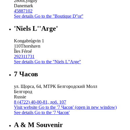
2800
Lyngby
Danemark
45887102
See details
Go to the ''Boutique D''or''
'Niels L''Arge'
Kongabrúgvin 1
110
Thorshavn
Îles Féroé
292311731
See details
Go to the ''Niels L''Arge''
7 Часов
ул. Щорса, 64, МТРК Белгородский Молл
Белгород
Russie
8 (4722) 40-00-81, доб. 107
Visit website
Go to the '7 Часов' (open in new window)
See details
Go to the '7 Часов'
A & M Souvenir