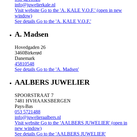
info@juwelierkale.nl
Visit website
Go to the 'A. KALE V.O.F.' (open in new
window)
See details
Go to the 'A. KALE V.O.F.'
A. Madsen
Hovedgaden 26
3460
Birkerød
Danemark
45810548
See details
Go to the 'A. Madsen'
AALBERS JUWELIER
SPOORSTRAAT 7
7481 HV
HAAKSBERGEN
Pays-Bas
053 5721488
info@juwelieraalbers.nl
Visit website
Go to the 'AALBERS JUWELIER' (open in
new window)
See details
Go to the 'AALBERS JUWELIER'