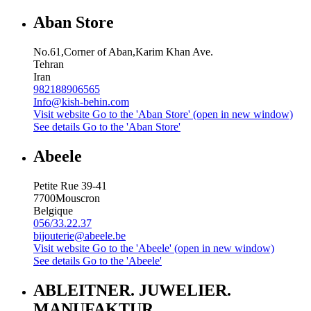
Aban Store
No.61,Corner of Aban,Karim Khan Ave.
Tehran
Iran
982188906565
Info@kish-behin.com
Visit website
Go to the 'Aban Store' (open in new window)
See details
Go to the 'Aban Store'
Abeele
Petite Rue 39-41
7700
Mouscron
Belgique
056/33.22.37
bijouterie@abeele.be
Visit website
Go to the 'Abeele' (open in new window)
See details
Go to the 'Abeele'
ABLEITNER. JUWELIER.
MANUFAKTUR