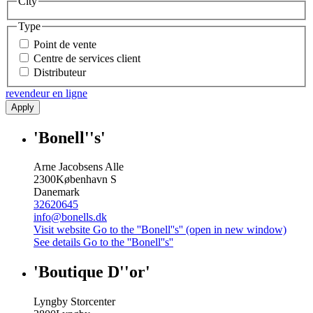
City
Type
Point de vente
Centre de services client
Distributeur
revendeur en ligne
Apply
'Bonell''s'
Arne Jacobsens Alle
2300
København S
Danemark
32620645
info@bonells.dk
Visit website
Go to the ''Bonell''s'' (open in new window)
See details
Go to the ''Bonell''s''
'Boutique D''or'
Lyngby Storcenter