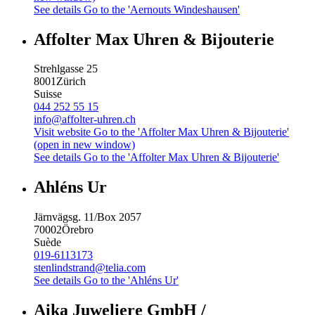
See details
Go to the 'Aernouts Windeshausen'
Affolter Max Uhren & Bijouterie
Strehlgasse 25
8001
Zürich
Suisse
044 252 55 15
info@affolter-uhren.ch
Visit website
Go to the 'Affolter Max Uhren & Bijouterie'
(open in new window)
See details
Go to the 'Affolter Max Uhren & Bijouterie'
Ahléns Ur
Järnvägsg. 11/Box 2057
70002
Örebro
Suède
019-6113173
stenlindstrand@telia.com
See details
Go to the 'Ahléns Ur'
Aika Juweliere GmbH /