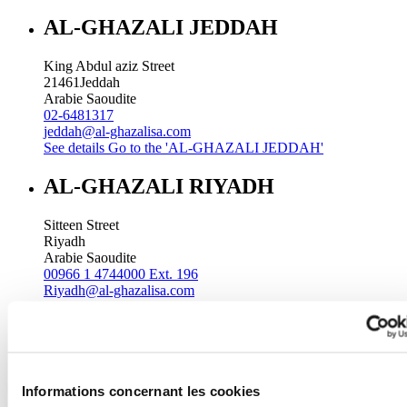
AL-GHAZALI JEDDAH
King Abdul aziz Street
21461
Jeddah
Arabie Saoudite
02-6481317
jeddah@al-ghazalisa.com
See details
Go to the 'AL-GHAZALI JEDDAH'
AL-GHAZALI RIYADH
Sitteen Street
Riyadh
Arabie Saoudite
00966 1 4744000 Ext. 196
Riyadh@al-ghazalisa.com
See details
Go to the 'AL-GHAZALI RIYADH'
AL-GHAZALI RIYADH
Batha
Informations concernant les cookies
Riyadh