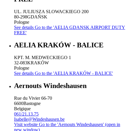
UL. JULIUSZA SLOWACKIEGO 200
80-298
GDAŃSK
Pologne
See details
Go to the 'AELIA GDANSK AIRPORT DUTY
FREE'
AELIA KRAKÓW - BALICE
KPT. M. MEDWECKIEGO 1
32-083
KRAKÓW
Pologne
See details
Go to the 'AELIA KRAKÓW - BALICE'
Aernouts Windeshausen
Rue du Vivier 66-70
6600
Bastogne
Belgique
061/21.13.75
Isabelle@Windeshausen.be
Visit website
Go to the 'Aernouts Windeshausen' (open in
new window)