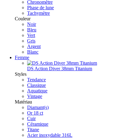
Chronomètre
Phase de lune
Tachymètre
Couleur
Noir
Bleu
Vert
Gris
Argent
Blanc
Femme
DS Action Diver 38mm Titanium
Styles
Tendance
Classique
Aquatique
Vintage
Matériau
Diamant(s)
Or 18 ct
Cuir
Céramique
Titane
Acier inoxydable 316L