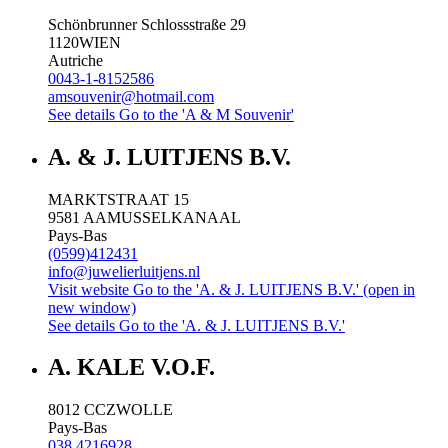
Schönbrunner Schlossstraße 29
1120
WIEN
Autriche
0043-1-8152586
amsouvenir@hotmail.com
See details
Go to the 'A & M Souvenir'
A. & J. LUITJENS B.V.
MARKTSTRAAT 15
9581 AA
MUSSELKANAAL
Pays-Bas
(0599)412431
info@juwelierluitjens.nl
Visit website
Go to the 'A. & J. LUITJENS B.V.' (open in
new window)
See details
Go to the 'A. & J. LUITJENS B.V.'
A. KALE V.O.F.
8012 CC
ZWOLLE
Pays-Bas
038 4216928