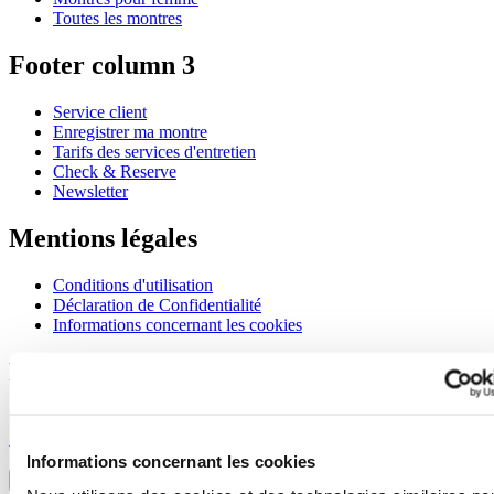
Toutes les montres
Footer column 3
Service client
Enregistrer ma montre
Tarifs des services d'entretien
Check & Reserve
Newsletter
Mentions légales
Conditions d'utilisation
Déclaration de Confidentialité
Informations concernant les cookies
Rejoignez le club CERTINA
S'inscrire pour recevoir des informations exclusives
S'inscrire
Sélectionner un pays/une région
Informations concernant les cookies
Sélecteur de langue