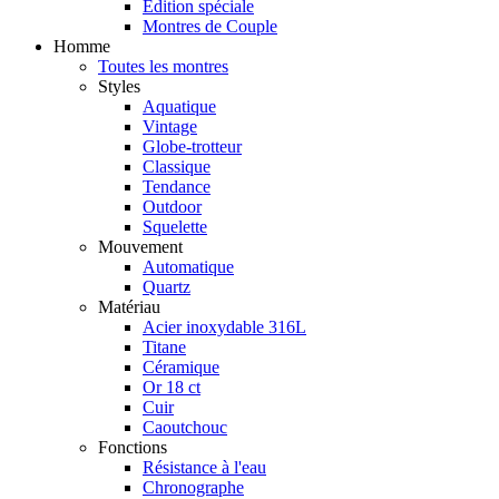
Édition spéciale
Montres de Couple
Homme
Toutes les montres
Styles
Aquatique
Vintage
Globe-trotteur
Classique
Tendance
Outdoor
Squelette
Mouvement
Automatique
Quartz
Matériau
Acier inoxydable 316L
Titane
Céramique
Or 18 ct
Cuir
Caoutchouc
Fonctions
Résistance à l'eau
Chronographe