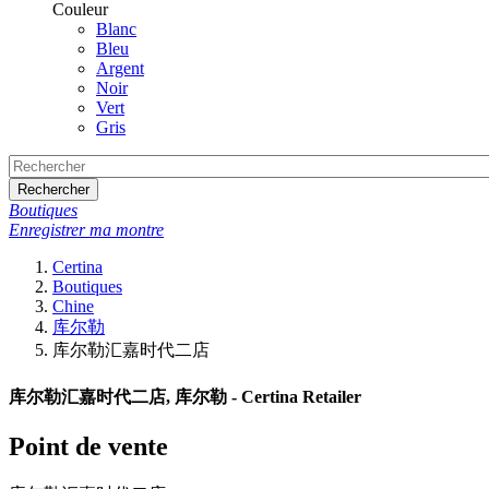
Couleur
Blanc
Bleu
Argent
Noir
Vert
Gris
Rechercher
Boutiques
Enregistrer ma montre
Certina
Boutiques
Chine
库尔勒
库尔勒汇嘉时代二店
库尔勒汇嘉时代二店, 库尔勒 - Certina Retailer
Point de vente