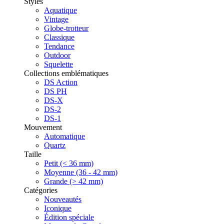
Styles
Aquatique
Vintage
Globe-trotteur
Classique
Tendance
Outdoor
Squelette
Collections emblématiques
DS Action
DS PH
DS-X
DS-2
DS-1
Mouvement
Automatique
Quartz
Taille
Petit (< 36 mm)
Moyenne (36 - 42 mm)
Grande (> 42 mm)
Catégories
Nouveautés
Iconique
Édition spéciale