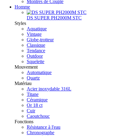
Montres de Couple
Homme
DS SUPER PH2000M STC
Styles
Aquatique
Vintage
Globe-trotteur
Classique
Tendance
Outdoor
Squelette
Mouvement
Automatique
Quartz
Matériau
Acier inoxydable 316L
Titane
Céramique
Or 18 ct
Cuir
Caoutchouc
Fonctions
Résistance à l'eau
Chronographe