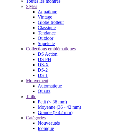
Toutes les montres
Styles
Aquatique
Vintage
Globe-trotteur
Classique
Tendance
Outdoor
Squelette
Collections emblématiques
DS Action
DS PH
DS-X
DS-2
DS-1
Mouvement
Automatique
Quartz
Taille
Petit (< 36 mm)
Moyenne (36 - 42 mm)
Grande (> 42 mm)
Catégories
Nouveautés
Iconique