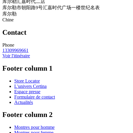
库尔勒汇嘉时代二店
库尔勒市朝阳路9号汇嘉时代广场一楼世纪名表
库尔勒
Chine
Contact
Phone
13309969661
Voir l'itinéraire
Footer column 1
Store Locator
L'univers Certina
Espace presse
Formulaire de contact
Actualités
Footer column 2
Montres pour homme
Montres pour femme