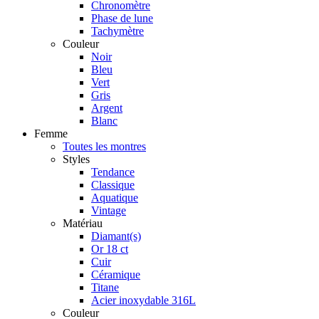
Chronomètre
Phase de lune
Tachymètre
Couleur
Noir
Bleu
Vert
Gris
Argent
Blanc
Femme
Toutes les montres
Styles
Tendance
Classique
Aquatique
Vintage
Matériau
Diamant(s)
Or 18 ct
Cuir
Céramique
Titane
Acier inoxydable 316L
Couleur