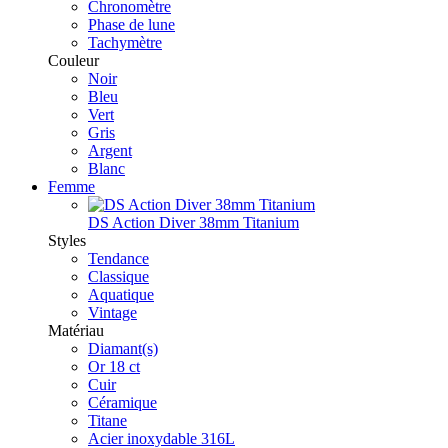
Chronomètre
Phase de lune
Tachymètre
Couleur
Noir
Bleu
Vert
Gris
Argent
Blanc
Femme
DS Action Diver 38mm Titanium
Styles
Tendance
Classique
Aquatique
Vintage
Matériau
Diamant(s)
Or 18 ct
Cuir
Céramique
Titane
Acier inoxydable 316L