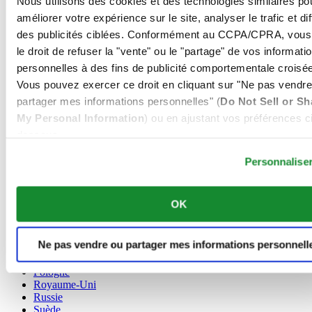
Nous utilisons des cookies et des technologies similaires po
Allemagne
améliorer votre expérience sur le site, analyser le trafic et di
Autriche
des publicités ciblées. Conformément au CCPA/CPRA, vous
Belgique
le droit de refuser la "vente" ou le "partage" de vos informati
Dutch
personnelles à des fins de publicité comportementale croisée
Français
Chine
Vous pouvez exercer ce droit en cliquant sur "Ne pas vendre
English
partager mes informations personnelles" (
Do Not Sell or Sh
简体中文
My Personal Information
) ou en ajustant vos préférences ci
Danemark
dessous.
Espagne
Finlande
Personnalise
France
Irlande
Luxembourg
OK
English
Français
Norvège
Ne pas vendre ou partager mes informations personnell
Pays-Bas
Pologne
Royaume-Uni
Russie
Suède