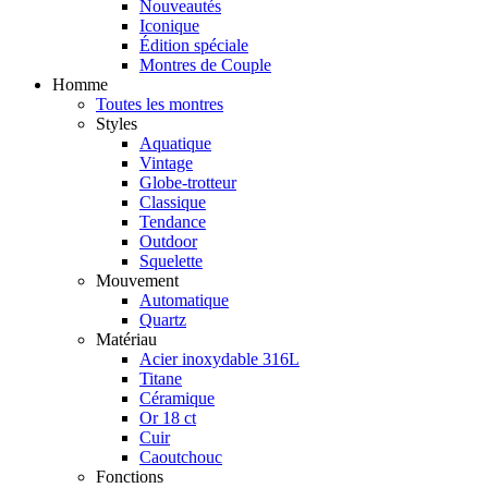
Nouveautés
Iconique
Édition spéciale
Montres de Couple
Homme
Toutes les montres
Styles
Aquatique
Vintage
Globe-trotteur
Classique
Tendance
Outdoor
Squelette
Mouvement
Automatique
Quartz
Matériau
Acier inoxydable 316L
Titane
Céramique
Or 18 ct
Cuir
Caoutchouc
Fonctions