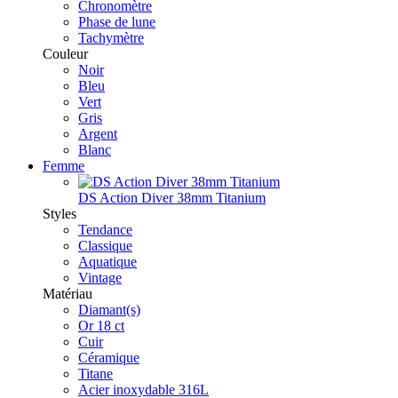
Chronomètre
Phase de lune
Tachymètre
Couleur
Noir
Bleu
Vert
Gris
Argent
Blanc
Femme
DS Action Diver 38mm Titanium
Styles
Tendance
Classique
Aquatique
Vintage
Matériau
Diamant(s)
Or 18 ct
Cuir
Céramique
Titane
Acier inoxydable 316L