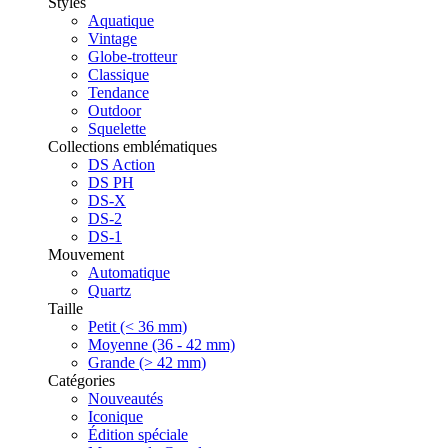
Styles
Aquatique
Vintage
Globe-trotteur
Classique
Tendance
Outdoor
Squelette
Collections emblématiques
DS Action
DS PH
DS-X
DS-2
DS-1
Mouvement
Automatique
Quartz
Taille
Petit (< 36 mm)
Moyenne (36 - 42 mm)
Grande (> 42 mm)
Catégories
Nouveautés
Iconique
Édition spéciale