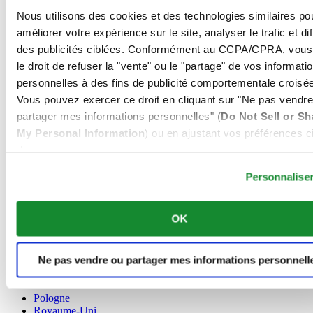
Sélectionner un pays/une région
Nous utilisons des cookies et des technologies similaires po
Sélecteur de langue
améliorer votre expérience sur le site, analyser le trafic et di
Allemagne
des publicités ciblées. Conformément au CCPA/CPRA, vous
Autriche
le droit de refuser la "vente" ou le "partage" de vos informati
Belgique
Dutch
personnelles à des fins de publicité comportementale croisée
Français
Vous pouvez exercer ce droit en cliquant sur "Ne pas vendre
Chine
partager mes informations personnelles" (
Do Not Sell or Sh
English
My Personal Information
) ou en ajustant vos préférences ci
简体中文
Danemark
dessous.
Espagne
Personnalise
Finlande
France
Irlande
OK
Luxembourg
English
Français
Ne pas vendre ou partager mes informations personnell
Norvège
Pays-Bas
Pologne
Royaume-Uni