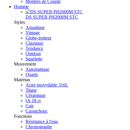
Montres de Couple
Homme
DS SUPER PH2000M STC
Styles
Aquatique
Vintage
Globe-trotteur
Classique
Tendance
Outdoor
Squelette
Mouvement
Automatique
Quartz
Matériau
Acier inoxydable 316L
Titane
Céramique
Or 18 ct
Cuir
Caoutchouc
Fonctions
Résistance à l'eau
Chronographe