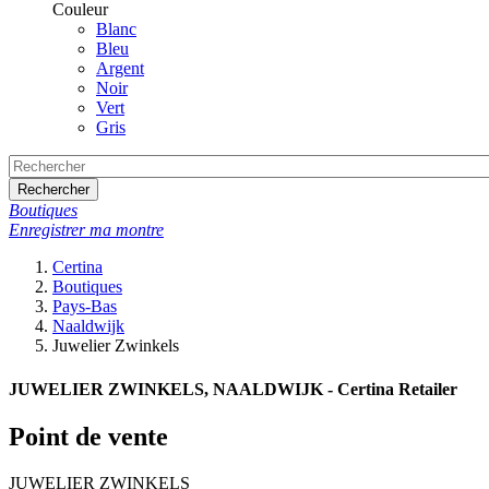
Couleur
Blanc
Bleu
Argent
Noir
Vert
Gris
Rechercher
Boutiques
Enregistrer ma montre
Certina
Boutiques
Pays-Bas
Naaldwijk
Juwelier Zwinkels
JUWELIER ZWINKELS, NAALDWIJK - Certina Retailer
Point de vente
JUWELIER ZWINKELS