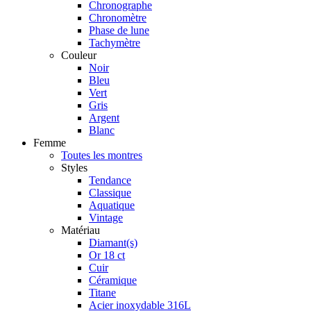
Chronographe
Chronomètre
Phase de lune
Tachymètre
Couleur
Noir
Bleu
Vert
Gris
Argent
Blanc
Femme
Toutes les montres
Styles
Tendance
Classique
Aquatique
Vintage
Matériau
Diamant(s)
Or 18 ct
Cuir
Céramique
Titane
Acier inoxydable 316L