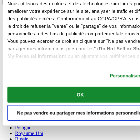
Sélecteur de langue
Nous utilisons des cookies et des technologies similaires po
améliorer votre expérience sur le site, analyser le trafic et di
Allemagne
Autriche
des publicités ciblées. Conformément au CCPA/CPRA, vous
Belgique
le droit de refuser la "vente" ou le "partage" de vos informati
Dutch
personnelles à des fins de publicité comportementale croisée
Français
Vous pouvez exercer ce droit en cliquant sur "Ne pas vendre
Chine
English
partager mes informations personnelles" (
Do Not Sell or Sh
简体中文
My Personal Information
) ou en ajustant vos préférences ci
Danemark
dessous.
Espagne
Personnalise
Finlande
France
Irlande
Luxembourg
OK
English
Français
Norvège
Ne pas vendre ou partager mes informations personnell
Pays-Bas
Pologne
Royaume-Uni
Russie