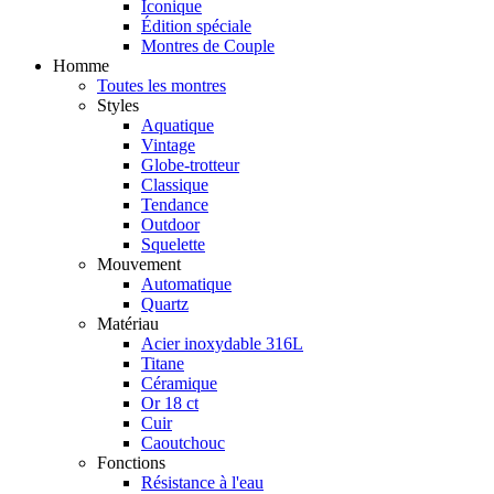
Iconique
Édition spéciale
Montres de Couple
Homme
Toutes les montres
Styles
Aquatique
Vintage
Globe-trotteur
Classique
Tendance
Outdoor
Squelette
Mouvement
Automatique
Quartz
Matériau
Acier inoxydable 316L
Titane
Céramique
Or 18 ct
Cuir
Caoutchouc
Fonctions
Résistance à l'eau