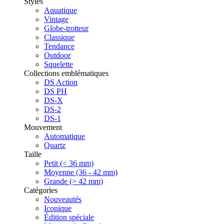
Styles
Aquatique
Vintage
Globe-trotteur
Classique
Tendance
Outdoor
Squelette
Collections emblématiques
DS Action
DS PH
DS-X
DS-2
DS-1
Mouvement
Automatique
Quartz
Taille
Petit (< 36 mm)
Moyenne (36 - 42 mm)
Grande (> 42 mm)
Catégories
Nouveautés
Iconique
Édition spéciale