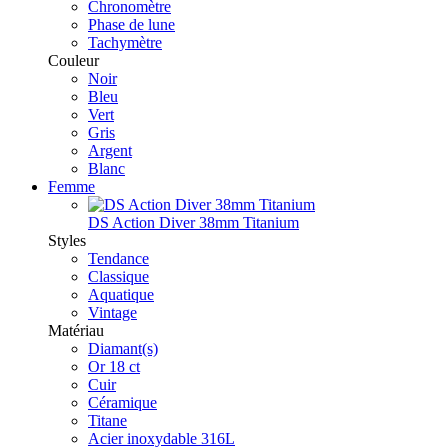
Chronomètre
Phase de lune
Tachymètre
Couleur
Noir
Bleu
Vert
Gris
Argent
Blanc
Femme
DS Action Diver 38mm Titanium
Styles
Tendance
Classique
Aquatique
Vintage
Matériau
Diamant(s)
Or 18 ct
Cuir
Céramique
Titane
Acier inoxydable 316L