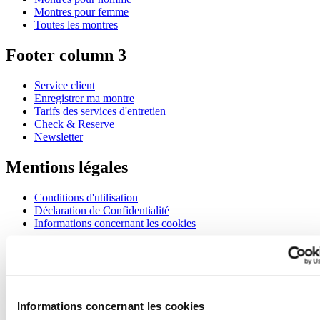
Montres pour femme
Toutes les montres
Footer column 3
Service client
Enregistrer ma montre
Tarifs des services d'entretien
Check & Reserve
Newsletter
Mentions légales
Conditions d'utilisation
Déclaration de Confidentialité
Informations concernant les cookies
Rejoignez le club CERTINA
S'inscrire pour recevoir des informations exclusives
S'inscrire
Informations concernant les cookies
Sélectionner un pays/une région