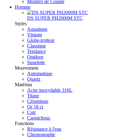
Montres de Couple
Homme
DS SUPER PH2000M STC
Styles
Aquatique
Vintage
Globe-trotteur
Classique
Tendance
Outdoor
Squelette
Mouvement
Automatique
Quartz
Matériau
Acier inoxydable 316L
Titane
Céramique
Or 18 ct
Cuir
Caoutchouc
Fonctions
Résistance à l'eau
Chronographe