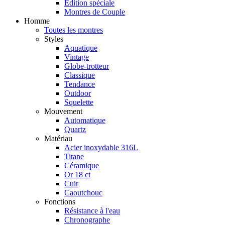
Édition spéciale
Montres de Couple
Homme
Toutes les montres
Styles
Aquatique
Vintage
Globe-trotteur
Classique
Tendance
Outdoor
Squelette
Mouvement
Automatique
Quartz
Matériau
Acier inoxydable 316L
Titane
Céramique
Or 18 ct
Cuir
Caoutchouc
Fonctions
Résistance à l'eau
Chronographe