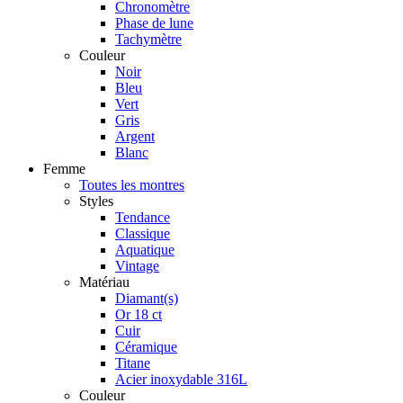
Chronomètre
Phase de lune
Tachymètre
Couleur
Noir
Bleu
Vert
Gris
Argent
Blanc
Femme
Toutes les montres
Styles
Tendance
Classique
Aquatique
Vintage
Matériau
Diamant(s)
Or 18 ct
Cuir
Céramique
Titane
Acier inoxydable 316L
Couleur