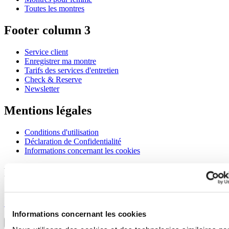
Toutes les montres
Footer column 3
Service client
Enregistrer ma montre
Tarifs des services d'entretien
Check & Reserve
Newsletter
Mentions légales
Conditions d'utilisation
Déclaration de Confidentialité
Informations concernant les cookies
Rejoignez le club CERTINA
S'inscrire pour recevoir des informations exclusives
S'inscrire
Sélectionner un pays/une région
Informations concernant les cookies
Sélecteur de langue