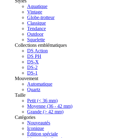
Styles
Aquatique
Vintage
Globe-trotteur
Classique
Tendance
Outdoor
Squelette
Collections emblématiques
DS Action
DS PH
DS-X
DS-2
DS-1
Mouvement
Automatique
Quartz
Taille
Petit (< 36 mm)
Moyenne (36 - 42 mm)
Grande (> 42 mm)
Catégories
Nouveautés
Iconique
Édition spéciale