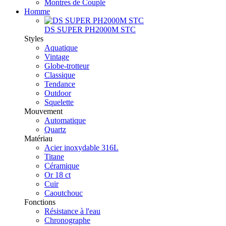
Montres de Couple
Homme
DS SUPER PH2000M STC
Styles
Aquatique
Vintage
Globe-trotteur
Classique
Tendance
Outdoor
Squelette
Mouvement
Automatique
Quartz
Matériau
Acier inoxydable 316L
Titane
Céramique
Or 18 ct
Cuir
Caoutchouc
Fonctions
Résistance à l'eau
Chronographe