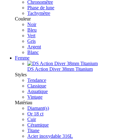
Chronomètre
Phase de lune
Tachymètre
Couleur
Noir
Bleu
Vert
Gris
Argent
Blanc
Femme
DS Action Diver 38mm Titanium
Styles
Tendance
Classique
Aquatique
Vintage
Matériau
Diamant(s)
Or 18 ct
Cuir
Céramique
Titane
Acier inoxydable 316L