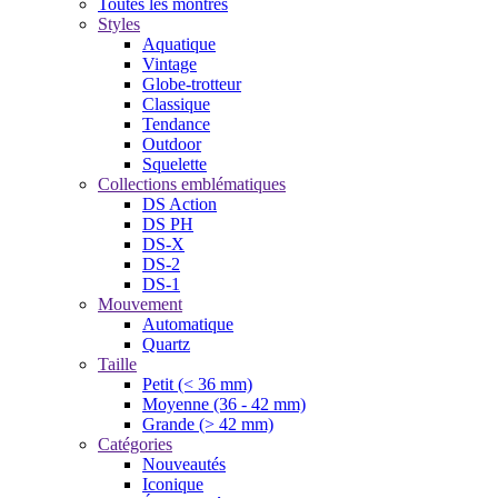
Toutes les montres
Styles
Aquatique
Vintage
Globe-trotteur
Classique
Tendance
Outdoor
Squelette
Collections emblématiques
DS Action
DS PH
DS-X
DS-2
DS-1
Mouvement
Automatique
Quartz
Taille
Petit (< 36 mm)
Moyenne (36 - 42 mm)
Grande (> 42 mm)
Catégories
Nouveautés
Iconique