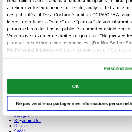
Nous utilisons des cookies et des technologies similaires po
Allemagne
améliorer votre expérience sur le site, analyser le trafic et di
Autriche
des publicités ciblées. Conformément au CCPA/CPRA, vous
Belgique
le droit de refuser la "vente" ou le "partage" de vos informati
Dutch
personnelles à des fins de publicité comportementale croisée
Français
Chine
Vous pouvez exercer ce droit en cliquant sur "Ne pas vendre
English
partager mes informations personnelles" (
Do Not Sell or Sh
简体中文
My Personal Information
) ou en ajustant vos préférences ci
Danemark
dessous.
Espagne
Finlande
Personnalise
France
Irlande
Luxembourg
OK
English
Français
Norvège
Ne pas vendre ou partager mes informations personnell
Pays-Bas
Pologne
Royaume-Uni
Russie
Suède