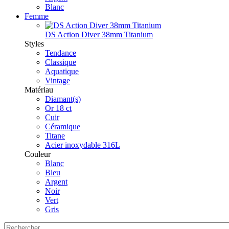
Blanc
Femme
DS Action Diver 38mm Titanium
Styles
Tendance
Classique
Aquatique
Vintage
Matériau
Diamant(s)
Or 18 ct
Cuir
Céramique
Titane
Acier inoxydable 316L
Couleur
Blanc
Bleu
Argent
Noir
Vert
Gris