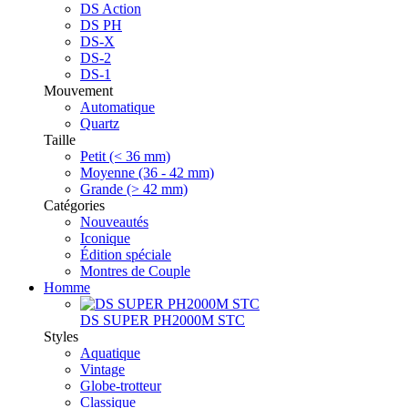
DS Action
DS PH
DS-X
DS-2
DS-1
Mouvement
Automatique
Quartz
Taille
Petit (< 36 mm)
Moyenne (36 - 42 mm)
Grande (> 42 mm)
Catégories
Nouveautés
Iconique
Édition spéciale
Montres de Couple
Homme
DS SUPER PH2000M STC
Styles
Aquatique
Vintage
Globe-trotteur
Classique