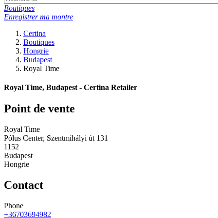
Boutiques
Enregistrer ma montre
Certina
Boutiques
Hongrie
Budapest
Royal Time
Royal Time, Budapest - Certina Retailer
Point de vente
Royal Time
Pólus Center, Szentmihályi út 131
1152
Budapest
Hongrie
Contact
Phone
+36703694982