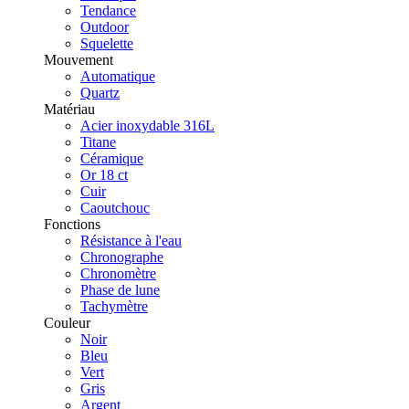
Tendance
Outdoor
Squelette
Mouvement
Automatique
Quartz
Matériau
Acier inoxydable 316L
Titane
Céramique
Or 18 ct
Cuir
Caoutchouc
Fonctions
Résistance à l'eau
Chronographe
Chronomètre
Phase de lune
Tachymètre
Couleur
Noir
Bleu
Vert
Gris
Argent