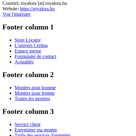
Courriel:
royalora
[at]
royalora.hu
Website:
https://royalora.hu
Voir l'itinéraire
Footer column 1
Store Locator
L'univers Certina
Espace presse
Formulaire de contact
Actualités
Footer column 2
Montres pour homme
Montres pour femme
Toutes les montres
Footer column 3
Service client
Enregistrer ma montre
Tarifs des services d'entretien