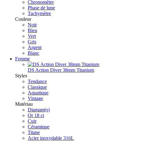
Chronomètre
Phase de lune
Tachymètre
Couleur
Noir
Bleu
Vert
Gris
Argent
Blanc
Femme
DS Action Diver 38mm Titanium
Styles
Tendance
Classique
Aquatique
Vintage
Matériau
Diamant(s)
Or 18 ct
Cuir
Céramique
Titane
Acier inoxydable 316L