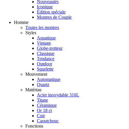
Nouveautés
Iconique
Édition spéciale
Montres de Couple
Homme
Toutes les montres
Styles
Aquatique
Vintage
Globe-trotteur
Classique
Tendance
Outdoor
Squelette
Mouvement
Automatique
Quartz
Matériau
Acier inoxydable 316L
Titane
Céramique
Or 18 ct
Cuir
Caoutchouc
Fonctions