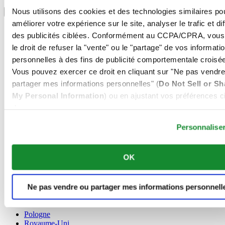
Sélectionner un pays/une région
Nous utilisons des cookies et des technologies similaires po
Sélecteur de langue
améliorer votre expérience sur le site, analyser le trafic et di
Allemagne
des publicités ciblées. Conformément au CCPA/CPRA, vous
Autriche
le droit de refuser la "vente" ou le "partage" de vos informati
Belgique
Dutch
personnelles à des fins de publicité comportementale croisée
Français
Vous pouvez exercer ce droit en cliquant sur "Ne pas vendre
Chine
partager mes informations personnelles" (
Do Not Sell or Sh
English
My Personal Information
) ou en ajustant vos préférences ci
简体中文
Danemark
dessous.
Espagne
Personnalise
Finlande
France
Irlande
OK
Luxembourg
English
Français
Ne pas vendre ou partager mes informations personnell
Norvège
Pays-Bas
Pologne
Royaume-Uni