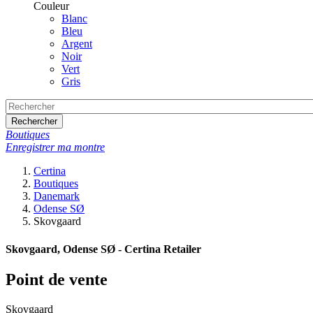
Couleur
Blanc
Bleu
Argent
Noir
Vert
Gris
Rechercher
Boutiques
Enregistrer ma montre
Certina
Boutiques
Danemark
Odense SØ
Skovgaard
Skovgaard, Odense SØ - Certina Retailer
Point de vente
Skovgaard