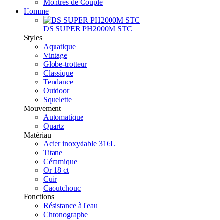
Montres de Couple
Homme
DS SUPER PH2000M STC
Styles
Aquatique
Vintage
Globe-trotteur
Classique
Tendance
Outdoor
Squelette
Mouvement
Automatique
Quartz
Matériau
Acier inoxydable 316L
Titane
Céramique
Or 18 ct
Cuir
Caoutchouc
Fonctions
Résistance à l'eau
Chronographe