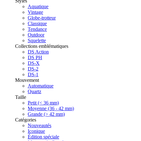
Styles
Aquatique
Vintage
Globe-trotteur
Classique
Tendance
Outdoor
Squelette
Collections emblématiques
DS Action
DS PH
DS-X
DS-2
DS-1
Mouvement
Automatique
Quartz
Taille
Petit (< 36 mm)
Moyenne (36 - 42 mm)
Grande (> 42 mm)
Catégories
Nouveautés
Iconique
Édition spéciale