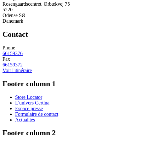
Rosengaardscentret, Ørbækvej 75
5220
Odense SØ
Danemark
Contact
Phone
66159376
Fax
66159372
Voir l'itinéraire
Footer column 1
Store Locator
L'univers Certina
Espace presse
Formulaire de contact
Actualités
Footer column 2