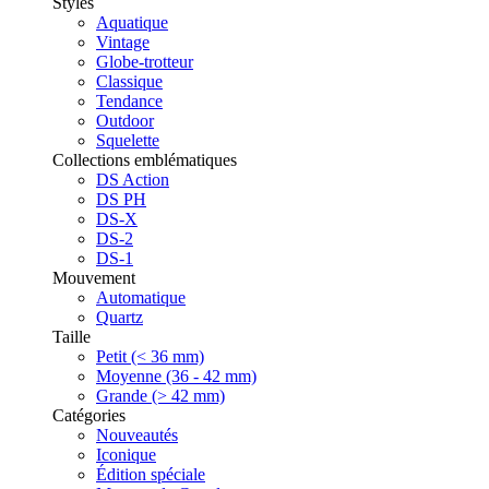
Styles
Aquatique
Vintage
Globe-trotteur
Classique
Tendance
Outdoor
Squelette
Collections emblématiques
DS Action
DS PH
DS-X
DS-2
DS-1
Mouvement
Automatique
Quartz
Taille
Petit (< 36 mm)
Moyenne (36 - 42 mm)
Grande (> 42 mm)
Catégories
Nouveautés
Iconique
Édition spéciale