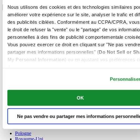
Sélectionner un pays/une région
Nous utilisons des cookies et des technologies similaires po
Sélecteur de langue
améliorer votre expérience sur le site, analyser le trafic et di
Allemagne
des publicités ciblées. Conformément au CCPA/CPRA, vous
Autriche
le droit de refuser la "vente" ou le "partage" de vos informati
Belgique
Dutch
personnelles à des fins de publicité comportementale croisée
Français
Vous pouvez exercer ce droit en cliquant sur "Ne pas vendre
Chine
partager mes informations personnelles" (
Do Not Sell or Sh
English
My Personal Information
) ou en ajustant vos préférences ci
简体中文
Danemark
dessous.
Espagne
Personnalise
Finlande
France
Irlande
OK
Luxembourg
English
Français
Ne pas vendre ou partager mes informations personnell
Norvège
Pays-Bas
Pologne
Royaume-Uni