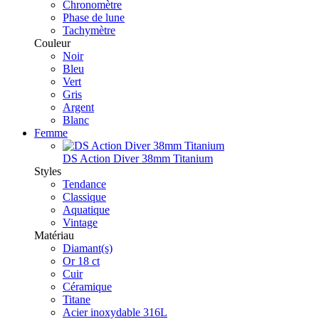
Chronomètre
Phase de lune
Tachymètre
Couleur
Noir
Bleu
Vert
Gris
Argent
Blanc
Femme
DS Action Diver 38mm Titanium
Styles
Tendance
Classique
Aquatique
Vintage
Matériau
Diamant(s)
Or 18 ct
Cuir
Céramique
Titane
Acier inoxydable 316L