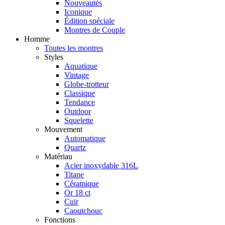
Nouveautés
Iconique
Édition spéciale
Montres de Couple
Homme
Toutes les montres
Styles
Aquatique
Vintage
Globe-trotteur
Classique
Tendance
Outdoor
Squelette
Mouvement
Automatique
Quartz
Matériau
Acier inoxydable 316L
Titane
Céramique
Or 18 ct
Cuir
Caoutchouc
Fonctions