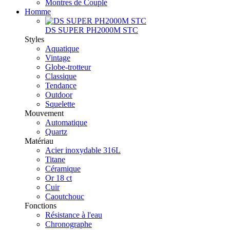
Montres de Couple
Homme
DS SUPER PH2000M STC
Styles
Aquatique
Vintage
Globe-trotteur
Classique
Tendance
Outdoor
Squelette
Mouvement
Automatique
Quartz
Matériau
Acier inoxydable 316L
Titane
Céramique
Or 18 ct
Cuir
Caoutchouc
Fonctions
Résistance à l'eau
Chronographe