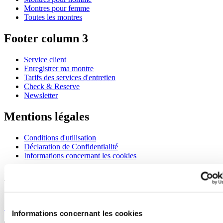
Montres pour femme
Toutes les montres
Footer column 3
Service client
Enregistrer ma montre
Tarifs des services d'entretien
Check & Reserve
Newsletter
Mentions légales
Conditions d'utilisation
Déclaration de Confidentialité
Informations concernant les cookies
Rejoignez le club CERTINA
S'inscrire pour recevoir des informations exclusives
S'inscrire
Informations concernant les cookies
Sélectionner un pays/une région