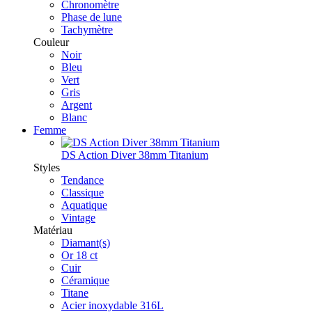
Chronomètre
Phase de lune
Tachymètre
Couleur
Noir
Bleu
Vert
Gris
Argent
Blanc
Femme
DS Action Diver 38mm Titanium
Styles
Tendance
Classique
Aquatique
Vintage
Matériau
Diamant(s)
Or 18 ct
Cuir
Céramique
Titane
Acier inoxydable 316L