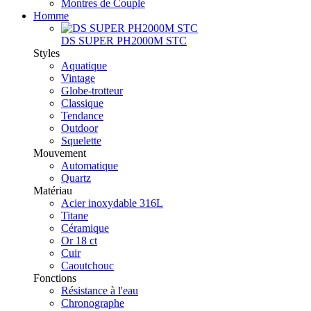
Montres de Couple
Homme
DS SUPER PH2000M STC
Styles
Aquatique
Vintage
Globe-trotteur
Classique
Tendance
Outdoor
Squelette
Mouvement
Automatique
Quartz
Matériau
Acier inoxydable 316L
Titane
Céramique
Or 18 ct
Cuir
Caoutchouc
Fonctions
Résistance à l'eau
Chronographe