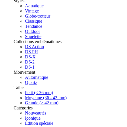
Styles
Aquatique
Vintage
Globe-trotteur
Classique
Tendance
Outdoor
Squelette
Collections emblématiques
DS Action
DS PH
DS-X
DS-2
DS-1
Mouvement
Automatique
Quartz
Taille
Petit (< 36 mm)
Moyenne (36 - 42 mm)
Grande (> 42 mm)
Catégories
Nouveautés
Iconique
Édition spéciale