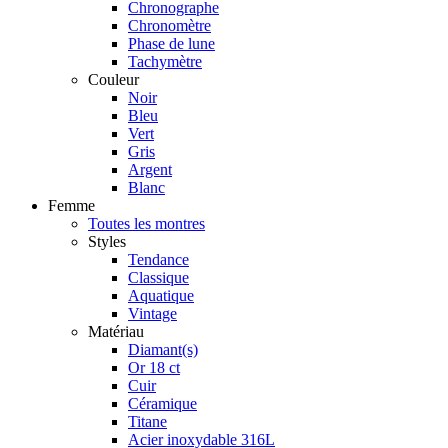
Chronographe
Chronomètre
Phase de lune
Tachymètre
Couleur
Noir
Bleu
Vert
Gris
Argent
Blanc
Femme
Toutes les montres
Styles
Tendance
Classique
Aquatique
Vintage
Matériau
Diamant(s)
Or 18 ct
Cuir
Céramique
Titane
Acier inoxydable 316L