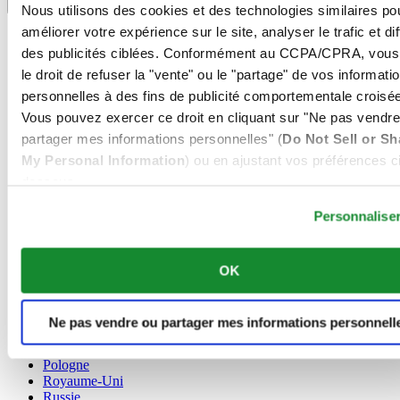
Sélecteur de langue
Nous utilisons des cookies et des technologies similaires po
améliorer votre expérience sur le site, analyser le trafic et di
Allemagne
Autriche
des publicités ciblées. Conformément au CCPA/CPRA, vous
Belgique
le droit de refuser la "vente" ou le "partage" de vos informati
Dutch
personnelles à des fins de publicité comportementale croisée
Français
Vous pouvez exercer ce droit en cliquant sur "Ne pas vendre
Chine
English
partager mes informations personnelles" (
Do Not Sell or Sh
简体中文
My Personal Information
) ou en ajustant vos préférences ci
Danemark
dessous.
Espagne
Personnalise
Finlande
France
Irlande
Luxembourg
OK
English
Français
Norvège
Ne pas vendre ou partager mes informations personnell
Pays-Bas
Pologne
Royaume-Uni
Russie