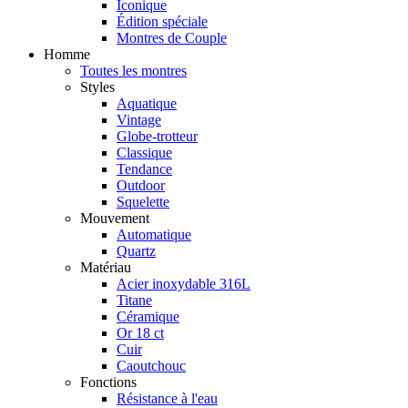
Iconique
Édition spéciale
Montres de Couple
Homme
Toutes les montres
Styles
Aquatique
Vintage
Globe-trotteur
Classique
Tendance
Outdoor
Squelette
Mouvement
Automatique
Quartz
Matériau
Acier inoxydable 316L
Titane
Céramique
Or 18 ct
Cuir
Caoutchouc
Fonctions
Résistance à l'eau