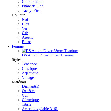
Chronomètre
Phase de lune
Tachymètre
Couleur
Noir
Bleu
Vert
Gris
Argent
Blanc
Femme
DS Action Diver 38mm Titanium
Styles
Tendance
Classique
Aquatique
Vintage
Matériau
Diamant(s)
Or 18 ct
Cuir
Céramique
Titane
Acier inoxydable 316L