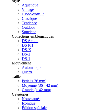
Styles
Aquatique
Vintage
Globe-trotteur
Classique
Tendance
Outdoor
Squelette
Collections emblématiques
DS Action
DS PH
DS-X
DS-2
DS-1
Mouvement
Automatique
Quartz
Taille
Petit (< 36 mm)
Moyenne (36 - 42 mm)
Grande (> 42 mm)
Catégories
Nouveautés
Iconique
Édition spéciale