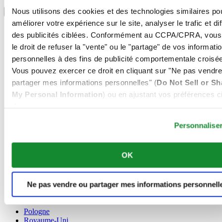
Sélectionner un pays/une région
Nous utilisons des cookies et des technologies similaires po
Sélecteur de langue
améliorer votre expérience sur le site, analyser le trafic et di
Allemagne
des publicités ciblées. Conformément au CCPA/CPRA, vous
Autriche
le droit de refuser la "vente" ou le "partage" de vos informati
Belgique
Dutch
personnelles à des fins de publicité comportementale croisée
Français
Vous pouvez exercer ce droit en cliquant sur "Ne pas vendre
Chine
partager mes informations personnelles" (
Do Not Sell or Sh
English
My Personal Information
) ou en ajustant vos préférences ci
简体中文
Danemark
dessous.
Espagne
Personnalise
Finlande
France
Irlande
OK
Luxembourg
English
Français
Ne pas vendre ou partager mes informations personnell
Norvège
Pays-Bas
Pologne
Royaume-Uni