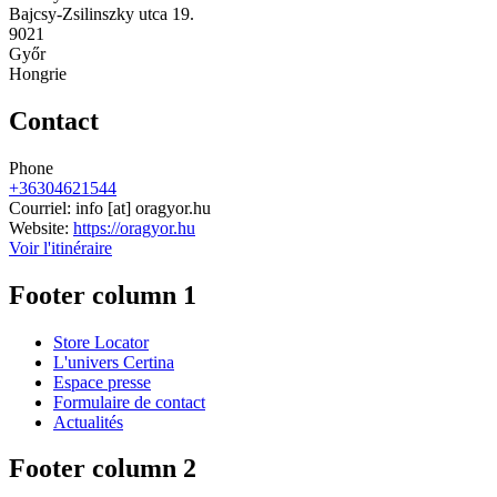
Bajcsy-Zsilinszky utca 19.
9021
Győr
Hongrie
Contact
Phone
+36304621544
Courriel:
info
[at]
oragyor.hu
Website:
https://oragyor.hu
Voir l'itinéraire
Footer column 1
Store Locator
L'univers Certina
Espace presse
Formulaire de contact
Actualités
Footer column 2