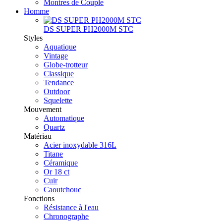
Montres de Couple
Homme
DS SUPER PH2000M STC
Styles
Aquatique
Vintage
Globe-trotteur
Classique
Tendance
Outdoor
Squelette
Mouvement
Automatique
Quartz
Matériau
Acier inoxydable 316L
Titane
Céramique
Or 18 ct
Cuir
Caoutchouc
Fonctions
Résistance à l'eau
Chronographe