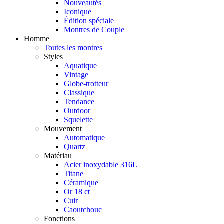
Nouveautés
Iconique
Édition spéciale
Montres de Couple
Homme
Toutes les montres
Styles
Aquatique
Vintage
Globe-trotteur
Classique
Tendance
Outdoor
Squelette
Mouvement
Automatique
Quartz
Matériau
Acier inoxydable 316L
Titane
Céramique
Or 18 ct
Cuir
Caoutchouc
Fonctions