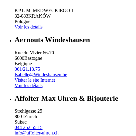
KPT. M. MEDWECKIEGO 1
32-083
KRAKÓW
Pologne
Voir les détails
Aernouts Windeshausen
Rue du Vivier 66-70
6600
Bastogne
Belgique
061/21.13.75
Isabelle@Windeshausen.be
Visiter le site Internet
Voir les détails
Affolter Max Uhren & Bijouterie
Strehlgasse 25
8001
Zürich
Suisse
044 252 55 15
info@affolter-uhren.ch