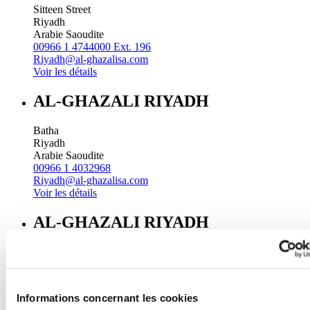
Sitteen Street
Riyadh
Arabie Saoudite
00966 1 4744000 Ext. 196
Riyadh@al-ghazalisa.com
Voir les détails
AL-GHAZALI RIYADH
Batha
Riyadh
Arabie Saoudite
00966 1 4032968
Riyadh@al-ghazalisa.com
Voir les détails
AL-GHAZALI RIYADH
Olaya
Riyadh
Arabie Saoudite
00966 1 4561410
Informations concernant les cookies
Riyadh@al-ghazalisa.com