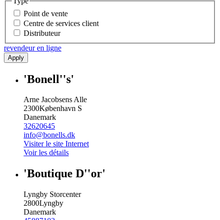
Type
Point de vente
Centre de services client
Distributeur
revendeur en ligne
Apply
'Bonell''s'
Arne Jacobsens Alle
2300
København S
Danemark
32620645
info@bonells.dk
Visiter le site Internet
Voir les détails
'Boutique D''or'
Lyngby Storcenter
2800
Lyngby
Danemark