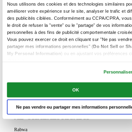
Voir les détails
Nous utilisons des cookies et des technologies similaires po
améliorer votre expérience sur le site, analyser le trafic et di
AL-GHAZALI RIYADH
des publicités ciblées. Conformément au CCPA/CPRA, vous
le droit de refuser la "vente" ou le "partage" de vos informati
Olaya
Riyadh
personnelles à des fins de publicité comportementale croisée
Arabie Saoudite
Vous pouvez exercer ce droit en cliquant sur "Ne pas vendre
00966 1 4628858
partager mes informations personnelles" (
Do Not Sell or Sh
Riyadh@al-ghazalisa.com
Voir les détails
My Personal Information
) ou en ajustant vos préférences ci
dessous.
AL-GHAZALI RIYADH
Personnalise
Airport road
Riyadh
Arabie Saoudite
OK
00966 1 2535440
Riyadh@al-ghazalisa.com
Voir les détails
Ne pas vendre ou partager mes informations personnell
AL-GHAZALI RIYADH
Rabwa