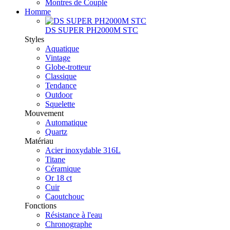
Montres de Couple
Homme
DS SUPER PH2000M STC
Styles
Aquatique
Vintage
Globe-trotteur
Classique
Tendance
Outdoor
Squelette
Mouvement
Automatique
Quartz
Matériau
Acier inoxydable 316L
Titane
Céramique
Or 18 ct
Cuir
Caoutchouc
Fonctions
Résistance à l'eau
Chronographe