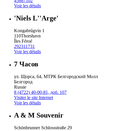
45887102
Voir les détails
'Niels L''Arge'
Kongabrúgvin 1
110
Thorshavn
Îles Féroé
292311731
Voir les détails
7 Часов
ул. Щорса, 64, МТРК Белгородский Молл
Белгород
Russie
8 (4722) 40-00-81, доб. 107
Visiter le site Internet
Voir les détails
A & M Souvenir
Schönbrunner Schlossstraße 29