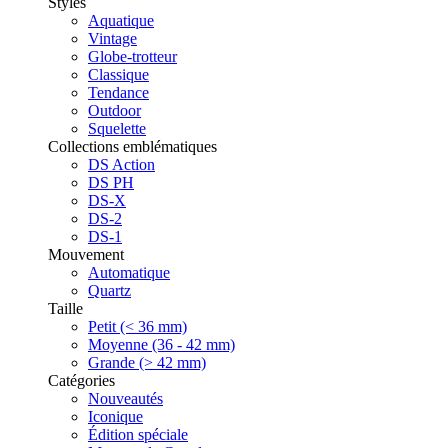
Styles
Aquatique
Vintage
Globe-trotteur
Classique
Tendance
Outdoor
Squelette
Collections emblématiques
DS Action
DS PH
DS-X
DS-2
DS-1
Mouvement
Automatique
Quartz
Taille
Petit (< 36 mm)
Moyenne (36 - 42 mm)
Grande (> 42 mm)
Catégories
Nouveautés
Iconique
Édition spéciale