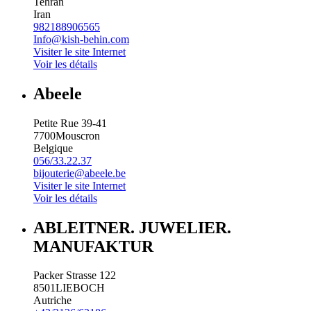
Tehran
Iran
982188906565
Info@kish-behin.com
Visiter le site Internet
Voir les détails
Abeele
Petite Rue 39-41
7700
Mouscron
Belgique
056/33.22.37
bijouterie@abeele.be
Visiter le site Internet
Voir les détails
ABLEITNER. JUWELIER.
MANUFAKTUR
Packer Strasse 122
8501
LIEBOCH
Autriche