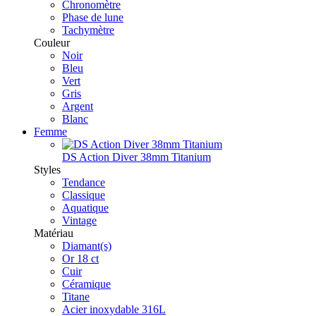
Chronomètre
Phase de lune
Tachymètre
Couleur
Noir
Bleu
Vert
Gris
Argent
Blanc
Femme
DS Action Diver 38mm Titanium
Styles
Tendance
Classique
Aquatique
Vintage
Matériau
Diamant(s)
Or 18 ct
Cuir
Céramique
Titane
Acier inoxydable 316L