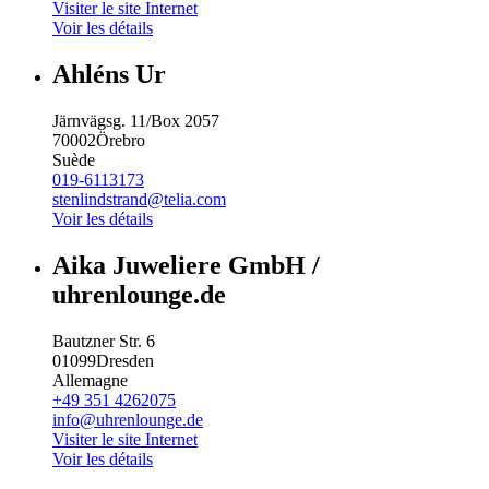
Visiter le site Internet
Voir les détails
Ahléns Ur
Järnvägsg. 11/Box 2057
70002
Örebro
Suède
019-6113173
stenlindstrand@telia.com
Voir les détails
Aika Juweliere GmbH /
uhrenlounge.de
Bautzner Str. 6
01099
Dresden
Allemagne
+49 351 4262075
info@uhrenlounge.de
Visiter le site Internet
Voir les détails