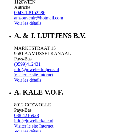
1120
WIEN
Autriche
0043-1-8152586
amsouvenir@hotmail.com
Voir les détails
A. & J. LUITJENS B.V.
MARKTSTRAAT 15
9581 AA
MUSSELKANAAL
Pays-Bas
(0599)412431
info@juwelierluitjens.nl
Visiter le site Internet
Voir les détails
A. KALE V.O.F.
8012 CC
ZWOLLE
Pays-Bas
038 4216928
info@juwelierkale.nl
Visiter le site Internet
Voir les détails