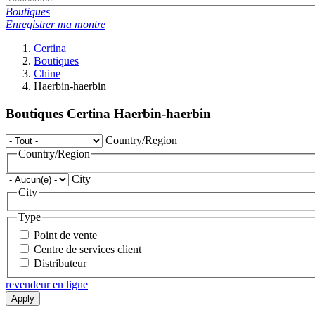
Boutiques
Enregistrer ma montre
Certina
Boutiques
Chine
Haerbin-haerbin
Boutiques Certina Haerbin-haerbin
Country/Region
Country/Region
City
City
Type
Point de vente
Centre de services client
Distributeur
revendeur en ligne
Apply