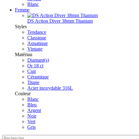
Blanc
Femme
DS Action Diver 38mm Titanium
Styles
Tendance
Classique
Aquatique
Vintage
Matériau
Diamant(s)
Or 18 ct
Cuir
Céramique
Titane
Acier inoxydable 316L
Couleur
Blanc
Bleu
Argent
Noir
Vert
Gris