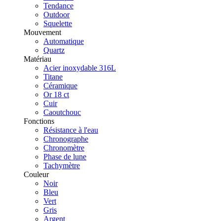
Tendance
Outdoor
Squelette
Mouvement
Automatique
Quartz
Matériau
Acier inoxydable 316L
Titane
Céramique
Or 18 ct
Cuir
Caoutchouc
Fonctions
Résistance à l'eau
Chronographe
Chronomètre
Phase de lune
Tachymètre
Couleur
Noir
Bleu
Vert
Gris
Argent