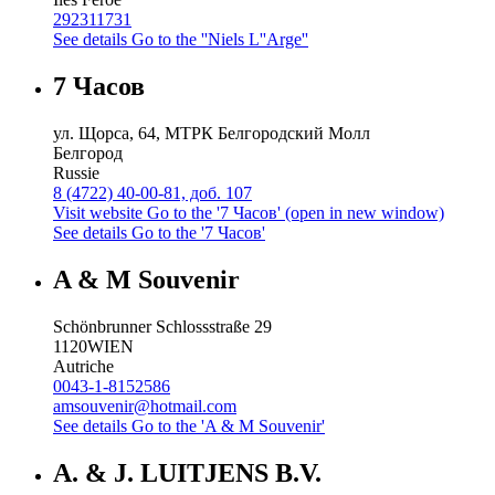
292311731
See details
Go to the ''Niels L''Arge''
7 Часов
ул. Щорса, 64, МТРК Белгородский Молл
Белгород
Russie
8 (4722) 40-00-81, доб. 107
Visit website
Go to the '7 Часов' (open in new window)
See details
Go to the '7 Часов'
A & M Souvenir
Schönbrunner Schlossstraße 29
1120
WIEN
Autriche
0043-1-8152586
amsouvenir@hotmail.com
See details
Go to the 'A & M Souvenir'
A. & J. LUITJENS B.V.