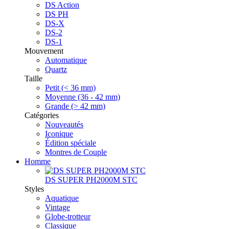
DS Action
DS PH
DS-X
DS-2
DS-1
Mouvement
Automatique
Quartz
Taille
Petit (< 36 mm)
Moyenne (36 - 42 mm)
Grande (> 42 mm)
Catégories
Nouveautés
Iconique
Édition spéciale
Montres de Couple
Homme
DS SUPER PH2000M STC
Styles
Aquatique
Vintage
Globe-trotteur
Classique