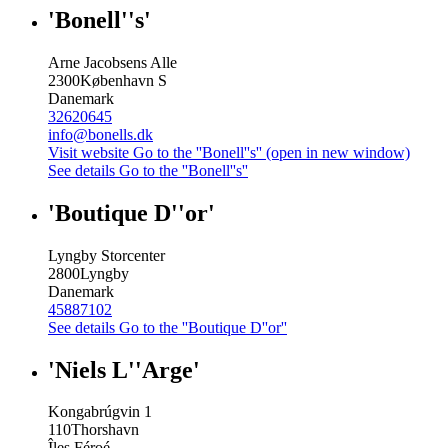
'Bonell''s'
Arne Jacobsens Alle
2300
København S
Danemark
32620645
info@bonells.dk
Visit website
Go to the ''Bonell''s'' (open in new window)
See details
Go to the ''Bonell''s''
'Boutique D''or'
Lyngby Storcenter
2800
Lyngby
Danemark
45887102
See details
Go to the ''Boutique D''or''
'Niels L''Arge'
Kongabrúgvin 1
110
Thorshavn
Îles Féroé