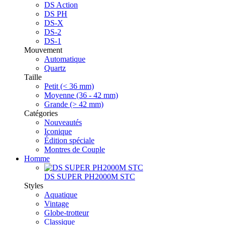
DS Action
DS PH
DS-X
DS-2
DS-1
Mouvement
Automatique
Quartz
Taille
Petit (< 36 mm)
Moyenne (36 - 42 mm)
Grande (> 42 mm)
Catégories
Nouveautés
Iconique
Édition spéciale
Montres de Couple
Homme
DS SUPER PH2000M STC
Styles
Aquatique
Vintage
Globe-trotteur
Classique