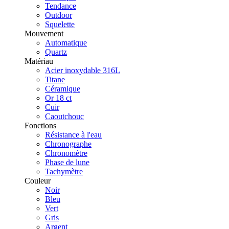
Tendance
Outdoor
Squelette
Mouvement
Automatique
Quartz
Matériau
Acier inoxydable 316L
Titane
Céramique
Or 18 ct
Cuir
Caoutchouc
Fonctions
Résistance à l'eau
Chronographe
Chronomètre
Phase de lune
Tachymètre
Couleur
Noir
Bleu
Vert
Gris
Argent