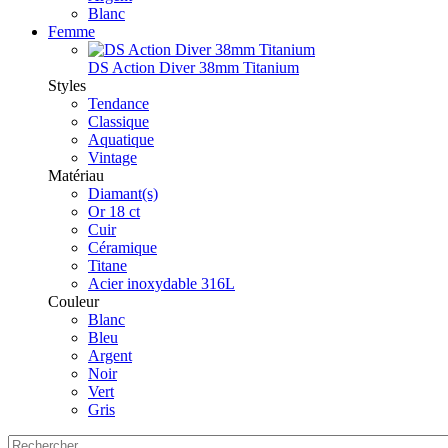
Blanc
Femme
DS Action Diver 38mm Titanium
Styles
Tendance
Classique
Aquatique
Vintage
Matériau
Diamant(s)
Or 18 ct
Cuir
Céramique
Titane
Acier inoxydable 316L
Couleur
Blanc
Bleu
Argent
Noir
Vert
Gris