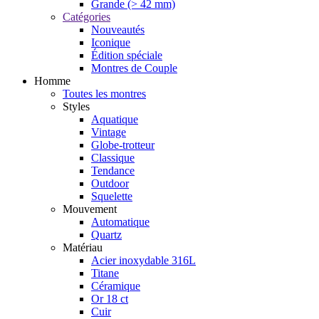
Grande (> 42 mm)
Catégories
Nouveautés
Iconique
Édition spéciale
Montres de Couple
Homme
Toutes les montres
Styles
Aquatique
Vintage
Globe-trotteur
Classique
Tendance
Outdoor
Squelette
Mouvement
Automatique
Quartz
Matériau
Acier inoxydable 316L
Titane
Céramique
Or 18 ct
Cuir