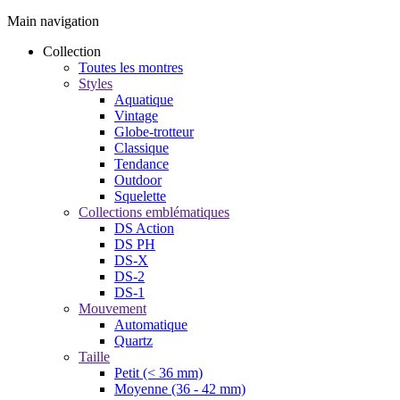
Main navigation
Collection
Toutes les montres
Styles
Aquatique
Vintage
Globe-trotteur
Classique
Tendance
Outdoor
Squelette
Collections emblématiques
DS Action
DS PH
DS-X
DS-2
DS-1
Mouvement
Automatique
Quartz
Taille
Petit (< 36 mm)
Moyenne (36 - 42 mm)