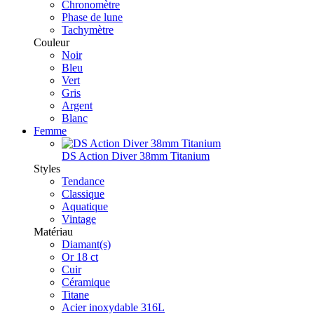
Chronomètre
Phase de lune
Tachymètre
Couleur
Noir
Bleu
Vert
Gris
Argent
Blanc
Femme
DS Action Diver 38mm Titanium
Styles
Tendance
Classique
Aquatique
Vintage
Matériau
Diamant(s)
Or 18 ct
Cuir
Céramique
Titane
Acier inoxydable 316L