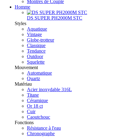
Montres de Couple
Homme
DS SUPER PH2000M STC
Styles
Aquatique
Vintage
Globe-trotteur
Classique
Tendance
Outdoor
Squelette
Mouvement
Automatique
Quartz
Matériau
Acier inoxydable 316L
Titane
Céramique
Or 18 ct
Cuir
Caoutchouc
Fonctions
Résistance à l'eau
Chronographe