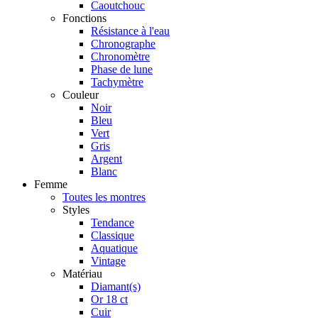
Caoutchouc
Fonctions
Résistance à l'eau
Chronographe
Chronomètre
Phase de lune
Tachymètre
Couleur
Noir
Bleu
Vert
Gris
Argent
Blanc
Femme
Toutes les montres
Styles
Tendance
Classique
Aquatique
Vintage
Matériau
Diamant(s)
Or 18 ct
Cuir