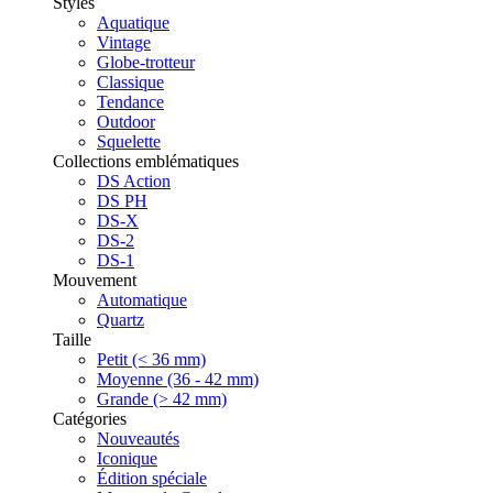
Styles
Aquatique
Vintage
Globe-trotteur
Classique
Tendance
Outdoor
Squelette
Collections emblématiques
DS Action
DS PH
DS-X
DS-2
DS-1
Mouvement
Automatique
Quartz
Taille
Petit (< 36 mm)
Moyenne (36 - 42 mm)
Grande (> 42 mm)
Catégories
Nouveautés
Iconique
Édition spéciale