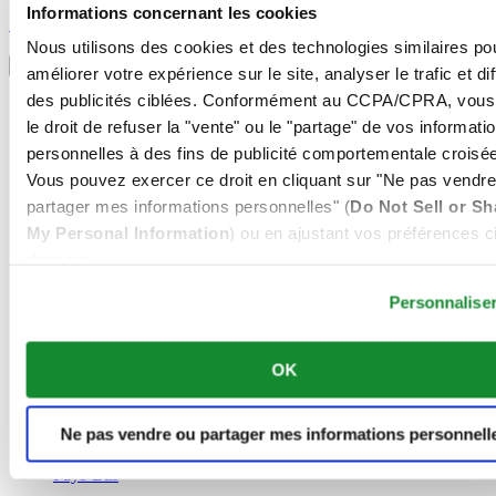
S'inscrire pour recevoir des informations exclusives
Informations concernant les cookies
S'inscrire
Sélectionner un pays/une région
Nous utilisons des cookies et des technologies similaires po
Sélecteur de langue
améliorer votre expérience sur le site, analyser le trafic et di
des publicités ciblées. Conformément au CCPA/CPRA, vous
Allemagne
Autriche
le droit de refuser la "vente" ou le "partage" de vos informati
Belgique
personnelles à des fins de publicité comportementale croisée
Dutch
Vous pouvez exercer ce droit en cliquant sur "Ne pas vendre
Français
partager mes informations personnelles" (
Do Not Sell or Sh
Chine
English
My Personal Information
) ou en ajustant vos préférences ci
简体中文
dessous.
Danemark
Espagne
Personnalise
Finlande
France
OK
Irlande
Luxembourg
English
Ne pas vendre ou partager mes informations personnell
Français
Norvège
Pays-Bas