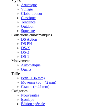
Styles
Aquatique
Vintage
Globe-trotteur
Classique
Tendance
Outdoor
Squelette
Collections emblématiques
DS Action
DS PH
DS-X
DS-2
DS-1
Mouvement
Automatique
Quartz
Taille
Petit (< 36 mm)
Moyenne (36 - 42 mm)
Grande (> 42 mm)
Catégories
Nouveautés
Iconique
Édition spéciale