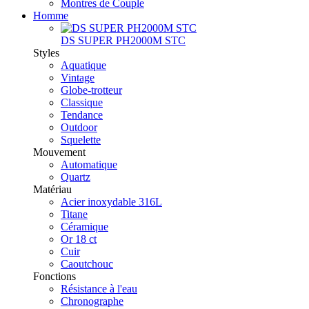
Montres de Couple
Homme
DS SUPER PH2000M STC
Styles
Aquatique
Vintage
Globe-trotteur
Classique
Tendance
Outdoor
Squelette
Mouvement
Automatique
Quartz
Matériau
Acier inoxydable 316L
Titane
Céramique
Or 18 ct
Cuir
Caoutchouc
Fonctions
Résistance à l'eau
Chronographe