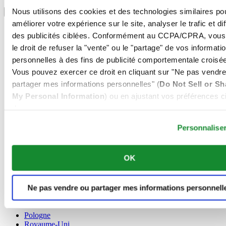
Sélectionner un pays/une région
Nous utilisons des cookies et des technologies similaires po
Sélecteur de langue
améliorer votre expérience sur le site, analyser le trafic et di
Allemagne
des publicités ciblées. Conformément au CCPA/CPRA, vous
Autriche
le droit de refuser la "vente" ou le "partage" de vos informati
Belgique
Dutch
personnelles à des fins de publicité comportementale croisée
Français
Vous pouvez exercer ce droit en cliquant sur "Ne pas vendre
Chine
partager mes informations personnelles" (
Do Not Sell or Sh
English
My Personal Information
) ou en ajustant vos préférences ci
简体中文
Danemark
dessous.
Espagne
Personnalise
Finlande
France
Irlande
OK
Luxembourg
English
Français
Ne pas vendre ou partager mes informations personnell
Norvège
Pays-Bas
Pologne
Royaume-Uni