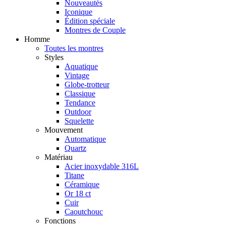
Nouveautés
Iconique
Édition spéciale
Montres de Couple
Homme
Toutes les montres
Styles
Aquatique
Vintage
Globe-trotteur
Classique
Tendance
Outdoor
Squelette
Mouvement
Automatique
Quartz
Matériau
Acier inoxydable 316L
Titane
Céramique
Or 18 ct
Cuir
Caoutchouc
Fonctions