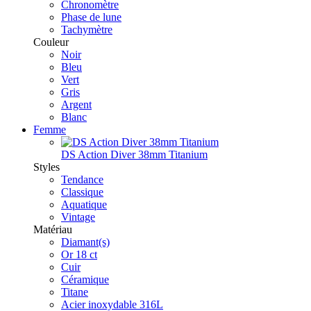
Chronomètre
Phase de lune
Tachymètre
Couleur
Noir
Bleu
Vert
Gris
Argent
Blanc
Femme
DS Action Diver 38mm Titanium
Styles
Tendance
Classique
Aquatique
Vintage
Matériau
Diamant(s)
Or 18 ct
Cuir
Céramique
Titane
Acier inoxydable 316L