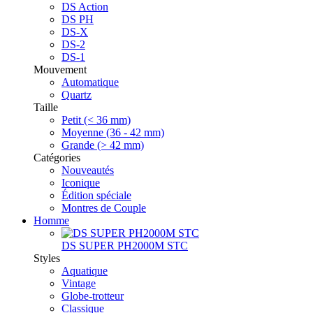
DS Action
DS PH
DS-X
DS-2
DS-1
Mouvement
Automatique
Quartz
Taille
Petit (< 36 mm)
Moyenne (36 - 42 mm)
Grande (> 42 mm)
Catégories
Nouveautés
Iconique
Édition spéciale
Montres de Couple
Homme
DS SUPER PH2000M STC
Styles
Aquatique
Vintage
Globe-trotteur
Classique