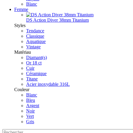
Blanc
Femme
DS Action Diver 38mm Titanium
Styles
Tendance
Classique
Aquatique
Vintage
Matériau
Diamant(s)
Or 18 ct
Cuir
Céramique
Titane
Acier inoxydable 316L
Couleur
Blanc
Bleu
Argent
Noir
Vert
Gris