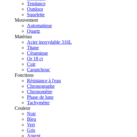
Tendance
Outdoor
Squelette
Mouvement
Automatique
Quartz
Matériau
Acier inoxydable 316L
Titane
Céramique
Or 18 ct
Cuir
Caoutchouc
Fonctions
Résistance à l'eau
Chronographe
Chronomètre
Phase de lune
Tachymètre
Couleur
Noir
Bleu
Vert
Gris
Argent