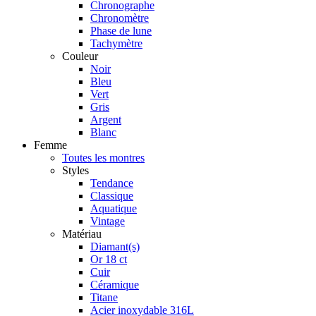
Chronographe
Chronomètre
Phase de lune
Tachymètre
Couleur
Noir
Bleu
Vert
Gris
Argent
Blanc
Femme
Toutes les montres
Styles
Tendance
Classique
Aquatique
Vintage
Matériau
Diamant(s)
Or 18 ct
Cuir
Céramique
Titane
Acier inoxydable 316L