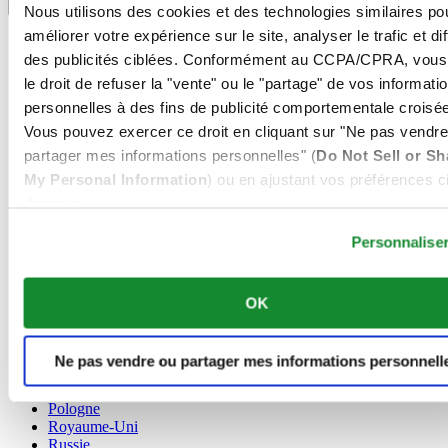
Sélecteur de langue
Nous utilisons des cookies et des technologies similaires po
améliorer votre expérience sur le site, analyser le trafic et di
Allemagne
Autriche
des publicités ciblées. Conformément au CCPA/CPRA, vous
Belgique
le droit de refuser la "vente" ou le "partage" de vos informati
Dutch
personnelles à des fins de publicité comportementale croisée
Français
Vous pouvez exercer ce droit en cliquant sur "Ne pas vendre
Chine
English
partager mes informations personnelles" (
Do Not Sell or Sh
简体中文
My Personal Information
) ou en ajustant vos préférences ci
Danemark
dessous.
Espagne
Personnalise
Finlande
France
Irlande
Luxembourg
OK
English
Français
Norvège
Ne pas vendre ou partager mes informations personnell
Pays-Bas
Pologne
Royaume-Uni
Russie