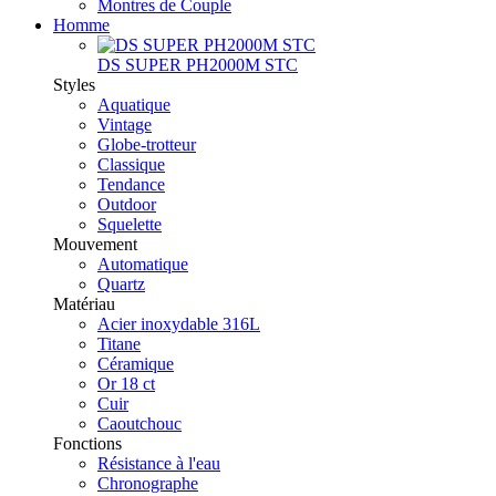
Montres de Couple
Homme
DS SUPER PH2000M STC
Styles
Aquatique
Vintage
Globe-trotteur
Classique
Tendance
Outdoor
Squelette
Mouvement
Automatique
Quartz
Matériau
Acier inoxydable 316L
Titane
Céramique
Or 18 ct
Cuir
Caoutchouc
Fonctions
Résistance à l'eau
Chronographe