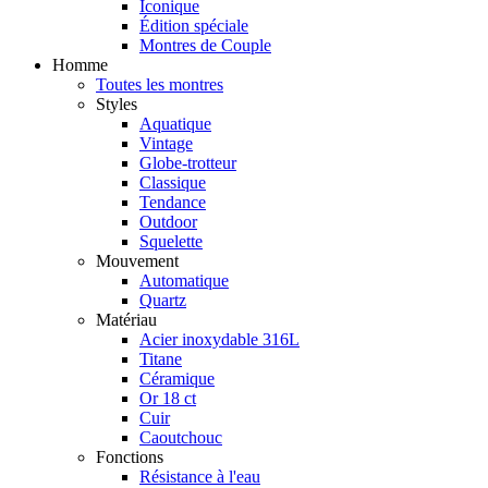
Iconique
Édition spéciale
Montres de Couple
Homme
Toutes les montres
Styles
Aquatique
Vintage
Globe-trotteur
Classique
Tendance
Outdoor
Squelette
Mouvement
Automatique
Quartz
Matériau
Acier inoxydable 316L
Titane
Céramique
Or 18 ct
Cuir
Caoutchouc
Fonctions
Résistance à l'eau