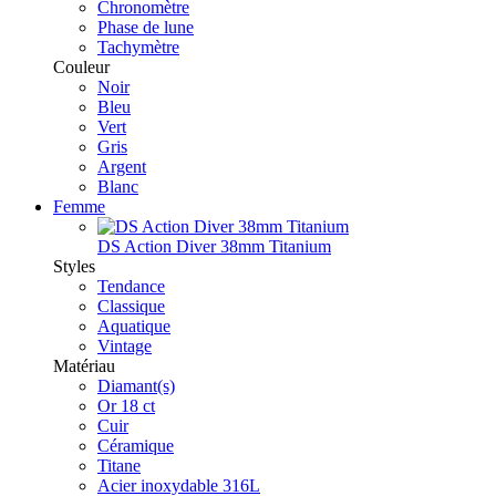
Chronomètre
Phase de lune
Tachymètre
Couleur
Noir
Bleu
Vert
Gris
Argent
Blanc
Femme
DS Action Diver 38mm Titanium
Styles
Tendance
Classique
Aquatique
Vintage
Matériau
Diamant(s)
Or 18 ct
Cuir
Céramique
Titane
Acier inoxydable 316L