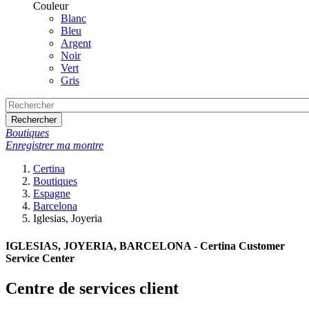
Couleur
Blanc
Bleu
Argent
Noir
Vert
Gris
Rechercher
Boutiques
Enregistrer ma montre
Certina
Boutiques
Espagne
Barcelona
Iglesias, Joyeria
IGLESIAS, JOYERIA, BARCELONA - Certina Customer
Service Center
Centre de services client