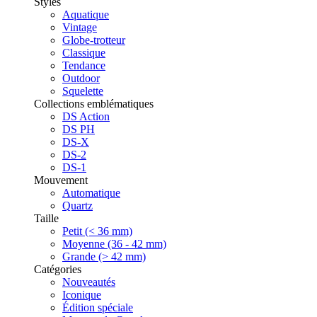
Styles
Aquatique
Vintage
Globe-trotteur
Classique
Tendance
Outdoor
Squelette
Collections emblématiques
DS Action
DS PH
DS-X
DS-2
DS-1
Mouvement
Automatique
Quartz
Taille
Petit (< 36 mm)
Moyenne (36 - 42 mm)
Grande (> 42 mm)
Catégories
Nouveautés
Iconique
Édition spéciale