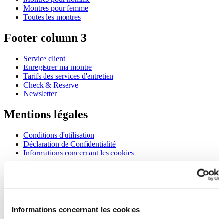
Montres pour femme
Toutes les montres
Footer column 3
Service client
Enregistrer ma montre
Tarifs des services d'entretien
Check & Reserve
Newsletter
Mentions légales
Conditions d'utilisation
Déclaration de Confidentialité
Informations concernant les cookies
Rejoignez le club CERTINA
S'inscrire pour recevoir des informations exclusives
S'inscrire
Informations concernant les cookies
Sélectionner un pays/une région