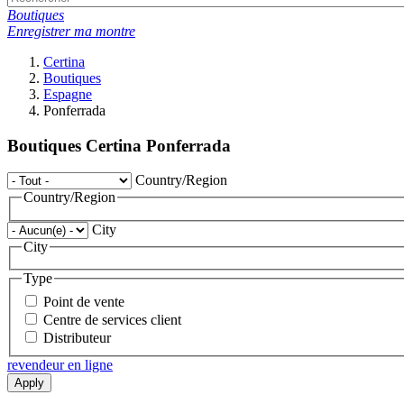
Boutiques
Enregistrer ma montre
Certina
Boutiques
Espagne
Ponferrada
Boutiques Certina Ponferrada
Country/Region
Country/Region
City
City
Type
Point de vente
Centre de services client
Distributeur
revendeur en ligne
Apply