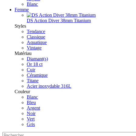
Blanc
Femme
DS Action Diver 38mm Titanium
Styles
Tendance
Classique
Aquatique
Vintage
Matériau
Diamant(s)
Or 18 ct
Cuir
Céramique
Titane
Acier inoxydable 316L
Couleur
Blanc
Bleu
Argent
Noir
Vert
Gris