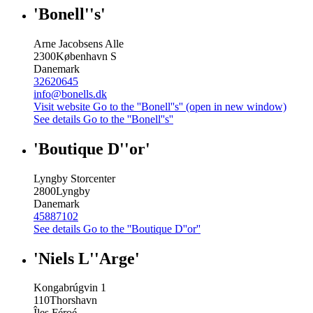
'Bonell''s'
Arne Jacobsens Alle
2300
København S
Danemark
32620645
info@bonells.dk
Visit website
Go to the ''Bonell''s'' (open in new window)
See details
Go to the ''Bonell''s''
'Boutique D''or'
Lyngby Storcenter
2800
Lyngby
Danemark
45887102
See details
Go to the ''Boutique D''or''
'Niels L''Arge'
Kongabrúgvin 1
110
Thorshavn
Îles Féroé