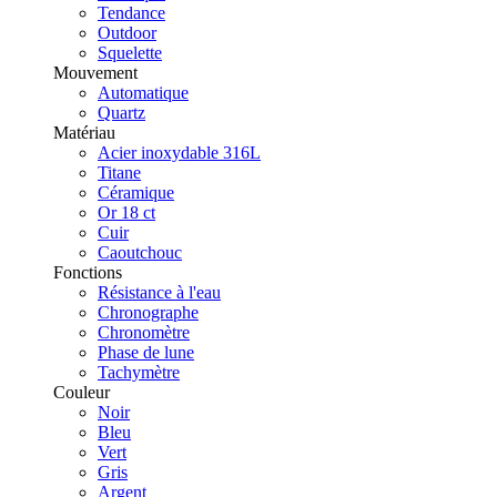
Tendance
Outdoor
Squelette
Mouvement
Automatique
Quartz
Matériau
Acier inoxydable 316L
Titane
Céramique
Or 18 ct
Cuir
Caoutchouc
Fonctions
Résistance à l'eau
Chronographe
Chronomètre
Phase de lune
Tachymètre
Couleur
Noir
Bleu
Vert
Gris
Argent