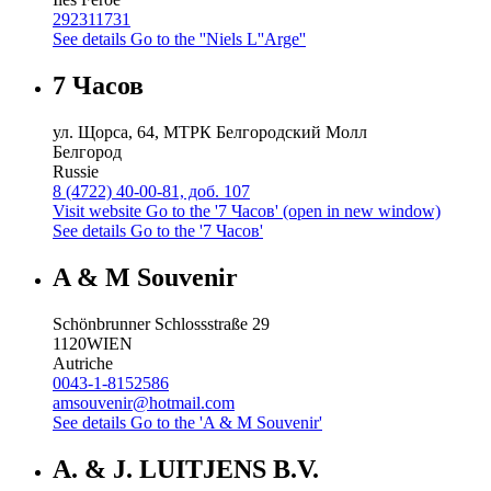
292311731
See details
Go to the ''Niels L''Arge''
7 Часов
ул. Щорса, 64, МТРК Белгородский Молл
Белгород
Russie
8 (4722) 40-00-81, доб. 107
Visit website
Go to the '7 Часов' (open in new window)
See details
Go to the '7 Часов'
A & M Souvenir
Schönbrunner Schlossstraße 29
1120
WIEN
Autriche
0043-1-8152586
amsouvenir@hotmail.com
See details
Go to the 'A & M Souvenir'
A. & J. LUITJENS B.V.