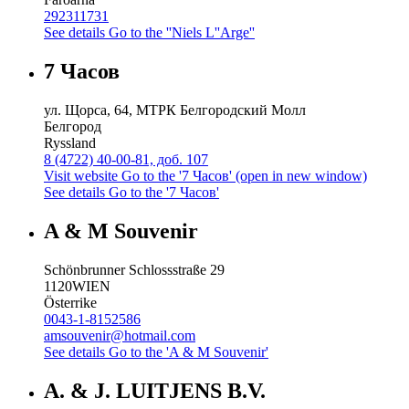
292311731
See details
Go to the ''Niels L''Arge''
7 Часов
ул. Щорса, 64, МТРК Белгородский Молл
Белгород
Ryssland
8 (4722) 40-00-81, доб. 107
Visit website
Go to the '7 Часов' (open in new window)
See details
Go to the '7 Часов'
A & M Souvenir
Schönbrunner Schlossstraße 29
1120
WIEN
Österrike
0043-1-8152586
amsouvenir@hotmail.com
See details
Go to the 'A & M Souvenir'
A. & J. LUITJENS B.V.