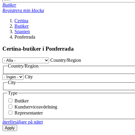
Butiker
Registrera min klocka
Certina
Butiker
Spanien
Ponferrada
Certina-butiker i Ponferrada
Country/Region
Country/Region
City
City
Type
Butiker
Kundserviceavdelning
Representanter
återförsäljare på nätet
Apply