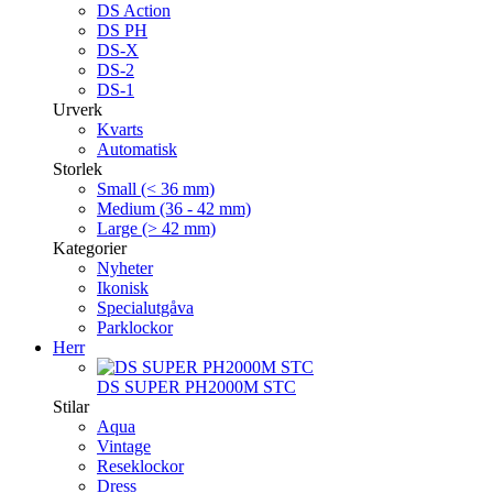
DS Action
DS PH
DS-X
DS-2
DS-1
Urverk
Kvarts
Automatisk
Storlek
Small (< 36 mm)
Medium (36 - 42 mm)
Large (> 42 mm)
Kategorier
Nyheter
Ikonisk
Specialutgåva
Parklockor
Herr
DS SUPER PH2000M STC
Stilar
Aqua
Vintage
Reseklockor
Dress