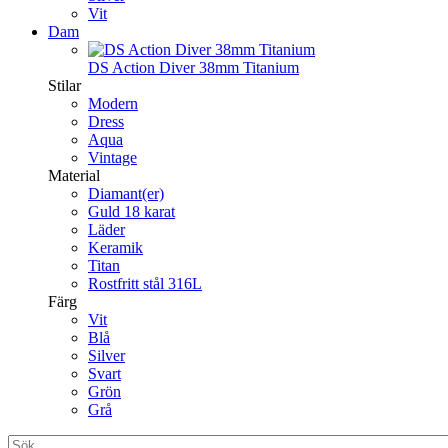
Vit
Dam
DS Action Diver 38mm Titanium
Stilar
Modern
Dress
Aqua
Vintage
Material
Diamant(er)
Guld 18 karat
Läder
Keramik
Titan
Rostfritt stål 316L
Färg
Vit
Blå
Silver
Svart
Grön
Grå