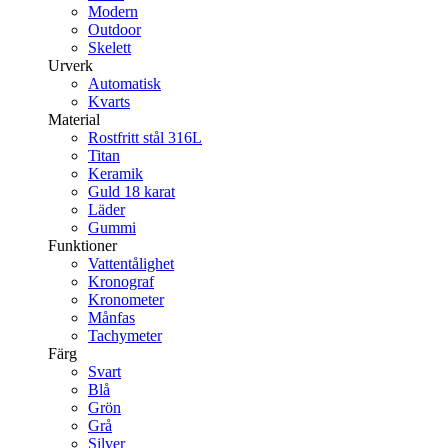
Modern
Outdoor
Skelett
Urverk
Automatisk
Kvarts
Material
Rostfritt stål 316L
Titan
Keramik
Guld 18 karat
Läder
Gummi
Funktioner
Vattentålighet
Kronograf
Kronometer
Månfas
Tachymeter
Färg
Svart
Blå
Grön
Grå
Silver