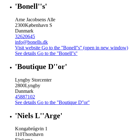
'Bonell''s'
Arne Jacobsens Alle
2300
København S
Danmark
32620645
info@bonells.dk
Visit website
Go to the ''Bonell''s'' (open in new window)
See details
Go to the ''Bonell''s''
'Boutique D''or'
Lyngby Storcenter
2800
Lyngby
Danmark
45887102
See details
Go to the ''Boutique D''or''
'Niels L''Arge'
Kongabrúgvin 1
110
Thorshavn
Färöarna