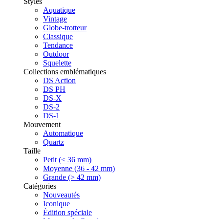
Styles
Aquatique
Vintage
Globe-trotteur
Classique
Tendance
Outdoor
Squelette
Collections emblématiques
DS Action
DS PH
DS-X
DS-2
DS-1
Mouvement
Automatique
Quartz
Taille
Petit (< 36 mm)
Moyenne (36 - 42 mm)
Grande (> 42 mm)
Catégories
Nouveautés
Iconique
Édition spéciale