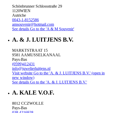
Schönbrunner Schlossstraße 29
1120
WIEN
Autriche
0043-1-8152586
amsouvenir@hotmail.com
See details
Go to the 'A & M Souvenir'
A. & J. LUITJENS B.V.
MARKTSTRAAT 15
9581 AA
MUSSELKANAAL
Pays-Bas
(0599)412431
info@juwelierluitjens.nl
Visit website
Go to the 'A. & J. LUITJENS B.V.' (open in
new window)
See details
Go to the 'A. & J. LUITJENS B.V.'
A. KALE V.O.F.
8012 CC
ZWOLLE
Pays-Bas
038 4216928