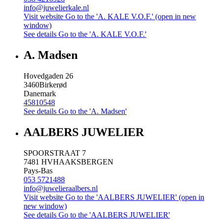
info@juwelierkale.nl
Visit website
Go to the 'A. KALE V.O.F.' (open in new
window)
See details
Go to the 'A. KALE V.O.F.'
A. Madsen
Hovedgaden 26
3460
Birkerød
Danemark
45810548
See details
Go to the 'A. Madsen'
AALBERS JUWELIER
SPOORSTRAAT 7
7481 HV
HAAKSBERGEN
Pays-Bas
053 5721488
info@juwelieraalbers.nl
Visit website
Go to the 'AALBERS JUWELIER' (open in
new window)
See details
Go to the 'AALBERS JUWELIER'