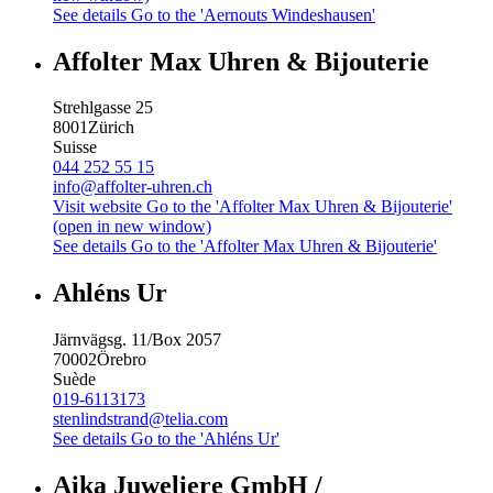
See details
Go to the 'Aernouts Windeshausen'
Affolter Max Uhren & Bijouterie
Strehlgasse 25
8001
Zürich
Suisse
044 252 55 15
info@affolter-uhren.ch
Visit website
Go to the 'Affolter Max Uhren & Bijouterie'
(open in new window)
See details
Go to the 'Affolter Max Uhren & Bijouterie'
Ahléns Ur
Järnvägsg. 11/Box 2057
70002
Örebro
Suède
019-6113173
stenlindstrand@telia.com
See details
Go to the 'Ahléns Ur'
Aika Juweliere GmbH /