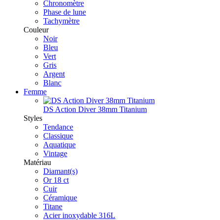
Chronomètre
Phase de lune
Tachymètre
Couleur
Noir
Bleu
Vert
Gris
Argent
Blanc
Femme
DS Action Diver 38mm Titanium
Styles
Tendance
Classique
Aquatique
Vintage
Matériau
Diamant(s)
Or 18 ct
Cuir
Céramique
Titane
Acier inoxydable 316L