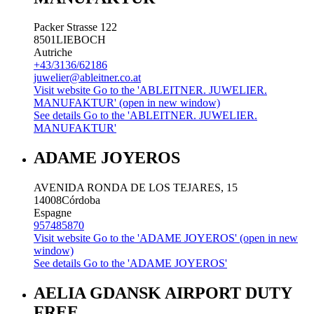
Packer Strasse 122
8501
LIEBOCH
Autriche
+43/3136/62186
juwelier@ableitner.co.at
Visit website
Go to the 'ABLEITNER. JUWELIER.
MANUFAKTUR' (open in new window)
See details
Go to the 'ABLEITNER. JUWELIER.
MANUFAKTUR'
ADAME JOYEROS
AVENIDA RONDA DE LOS TEJARES, 15
14008
Córdoba
Espagne
957485870
Visit website
Go to the 'ADAME JOYEROS' (open in new
window)
See details
Go to the 'ADAME JOYEROS'
AELIA GDANSK AIRPORT DUTY
FREE