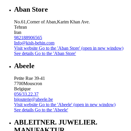
Aban Store
No.61,Corner of Aban,Karim Khan Ave.
Tehran
Iran
982188906565
Info@kish-behin.com
Visit website
Go to the 'Aban Store' (open in new window)
See details
Go to the 'Aban Store'
Abeele
Petite Rue 39-41
7700
Mouscron
Belgique
056/33.22.37
bijouterie@abeele.be
Visit website
Go to the 'Abeele' (open in new window)
See details
Go to the 'Abeele'
ABLEITNER. JUWELIER.
MANUFAKTUR