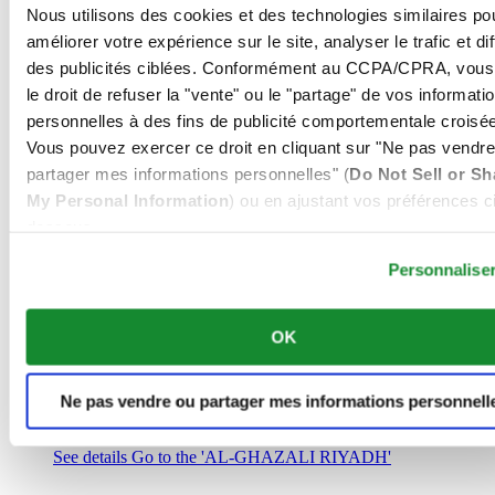
Arabie Saoudite
Nous utilisons des cookies et des technologies similaires po
00966 1 4032968
améliorer votre expérience sur le site, analyser le trafic et di
Riyadh@al-ghazalisa.com
des publicités ciblées. Conformément au CCPA/CPRA, vous
See details
Go to the 'AL-GHAZALI RIYADH'
le droit de refuser la "vente" ou le "partage" de vos informati
AL-GHAZALI RIYADH
personnelles à des fins de publicité comportementale croisée
Vous pouvez exercer ce droit en cliquant sur "Ne pas vendre
Olaya
partager mes informations personnelles" (
Do Not Sell or Sh
Riyadh
My Personal Information
) ou en ajustant vos préférences ci
Arabie Saoudite
00966 1 4561410
dessous.
Riyadh@al-ghazalisa.com
See details
Go to the 'AL-GHAZALI RIYADH'
Personnalise
AL-GHAZALI RIYADH
OK
Olaya
Riyadh
Arabie Saoudite
Ne pas vendre ou partager mes informations personnell
00966 1 4628858
Riyadh@al-ghazalisa.com
See details
Go to the 'AL-GHAZALI RIYADH'