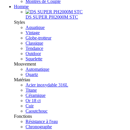
Montres de Couple
Homme
DS SUPER PH2000M STC
Styles
Aquatique
Vintage
Globe-trotteur
Classique
Tendance
Outdoor
Squelette
Mouvement
Automatique
Quartz
Matériau
Acier inoxydable 316L
Titane
Céramique
Or 18 ct
Cuir
Caoutchouc
Fonctions
Résistance à l'eau
Chronographe