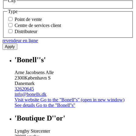
City
Type
Point de vente
Centre de services client
Distributeur
revendeur en ligne
Apply
'Bonell''s'
Arne Jacobsens Alle
2300
København S
Danemark
32620645
info@bonells.dk
Visit website
Go to the ''Bonell''s'' (open in new window)
See details
Go to the ''Bonell''s''
'Boutique D''or'
Lyngby Storcenter