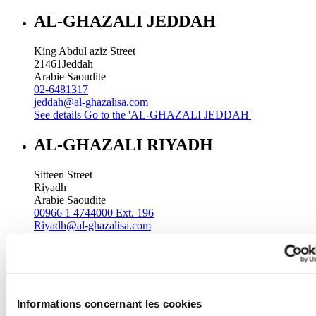
AL-GHAZALI JEDDAH
King Abdul aziz Street
21461
Jeddah
Arabie Saoudite
02-6481317
jeddah@al-ghazalisa.com
See details
Go to the 'AL-GHAZALI JEDDAH'
AL-GHAZALI RIYADH
Sitteen Street
Riyadh
Arabie Saoudite
00966 1 4744000 Ext. 196
Riyadh@al-ghazalisa.com
See details
Go to the 'AL-GHAZALI RIYADH'
AL-GHAZALI RIYADH
Batha
Informations concernant les cookies
Riyadh