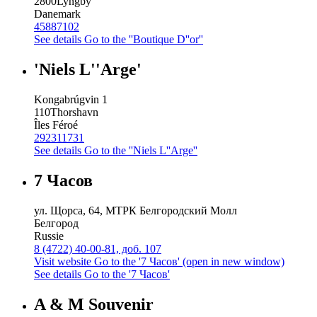
2800
Lyngby
Danemark
45887102
See details
Go to the ''Boutique D''or''
'Niels L''Arge'
Kongabrúgvin 1
110
Thorshavn
Îles Féroé
292311731
See details
Go to the ''Niels L''Arge''
7 Часов
ул. Щорса, 64, МТРК Белгородский Молл
Белгород
Russie
8 (4722) 40-00-81, доб. 107
Visit website
Go to the '7 Часов' (open in new window)
See details
Go to the '7 Часов'
A & M Souvenir