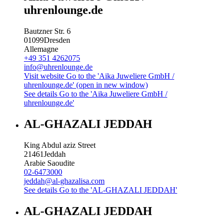
uhrenlounge.de
Bautzner Str. 6
01099
Dresden
Allemagne
+49 351 4262075
info@uhrenlounge.de
Visit website
Go to the 'Aika Juweliere GmbH /
uhrenlounge.de' (open in new window)
See details
Go to the 'Aika Juweliere GmbH /
uhrenlounge.de'
AL-GHAZALI JEDDAH
King Abdul aziz Street
21461
Jeddah
Arabie Saoudite
02-6473000
jeddah@al-ghazalisa.com
See details
Go to the 'AL-GHAZALI JEDDAH'
AL-GHAZALI JEDDAH