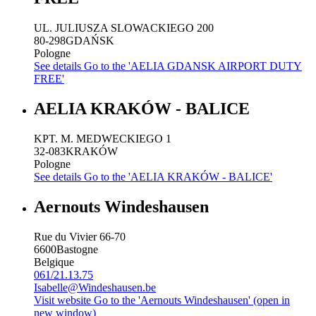
UL. JULIUSZA SLOWACKIEGO 200
80-298
GDAŃSK
Pologne
See details
Go to the 'AELIA GDANSK AIRPORT DUTY
FREE'
AELIA KRAKÓW - BALICE
KPT. M. MEDWECKIEGO 1
32-083
KRAKÓW
Pologne
See details
Go to the 'AELIA KRAKÓW - BALICE'
Aernouts Windeshausen
Rue du Vivier 66-70
6600
Bastogne
Belgique
061/21.13.75
Isabelle@Windeshausen.be
Visit website
Go to the 'Aernouts Windeshausen' (open in
new window)