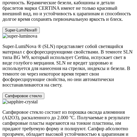
прочность. Керамические безели, кабошоны и детали
браслетов марки CERTINA имеют не только красивый
внешний вид, но и устойчивость к царапинам и способность
долгое время сохранять первоначальную яркость и блеск.
Super-LumiNova®
Super-LumiNova ® (SLN) представляет собой cветящийся
материал с фосфоресцирующими свойствами. В темноте SLN
типа BG W9, который использует Certina, испускает свет в
виде голубого мерцания. SLN не вредит здоровью и
используется для нанесения на стрелки, индексы и безели. В
темноте он через некоторое время теряет свои
фосфоресцирующие свойства, но они автоматически
восстанавливаются на свету.
Сапфировое стекло
Сапфировое стекло состоит из порошка оксида алюминия
(Al2O3), раскаленного до 2.000 °C. Получаемые в результате
сапфировые пласты нарезаются на тонкие пластины, им
придают требуемую форму и полируют. Сапфир абсолютно
прозрачен, обладает высокой устойчивостью к царапинам и