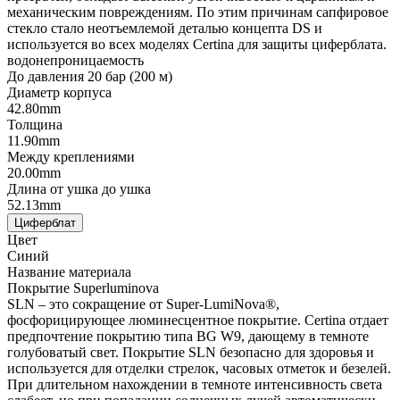
механическим повреждениям. По этим причинам сапфировое
стекло стало неотъемлемой деталью концепта DS и
используется во всех моделях Certina для защиты циферблата.
водонепроницаемость
До давления 20 бар (200 м)
Диаметр корпуса
42.80mm
Толщина
11.90mm
Между креплениями
20.00mm
Длина от ушка до ушка
52.13mm
Циферблат
Цвет
Синий
Название материала
Покрытие Superluminova
SLN – это сокращение от Super-LumiNova®,
фосфорицирующее люминесцентное покрытие. Certina отдает
предпочтение покрытию типа BG W9, дающему в темноте
голубоватый свет. Покрытие SLN безопасно для здоровья и
используется для отделки стрелок, часовых отметок и безелей.
При длительном нахождении в темноте интенсивность света