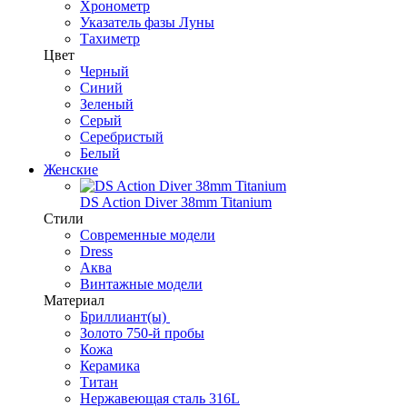
Хронометр
Указатель фазы Луны
Тахиметр
Цвет
Черный
Синий
Зеленый
Серый
Серебристый
Белый
Женские
DS Action Diver 38mm Titanium
Стили
Современные модели
Dress
Аква
Винтажные модели
Материал
Бриллиант(ы)
Золото 750-й пробы
Кожа
Керамика
Титан
Нержавеющая сталь 316L