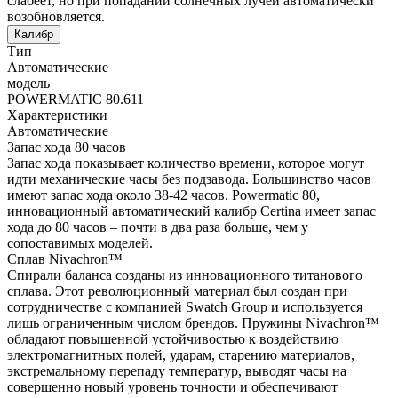
слабеет, но при попадании солнечных лучей автоматически
возобновляется.
Калибр
Тип
Автоматические
модель
POWERMATIC 80.611
Характеристики
Автоматические
Запас хода 80 часов
Запас хода показывает количество времени, которое могут
идти механические часы без подзавода. Большинство часов
имеют запас хода около 38-42 часов. Powermatic 80,
инновационный автоматический калибр Certina имеет запас
хода до 80 часов – почти в два раза больше, чем у
сопоставимых моделей.
Сплав Nivachron™
Спирали баланса созданы из инновационного титанового
сплава. Этот революционный материал был создан при
сотрудничестве с компанией Swatch Group и используется
лишь ограниченным числом брендов. Пружины Nivachron™
обладают повышенной устойчивостью к воздействию
электромагнитных полей, ударам, старению материалов,
экстремальному перепаду температур, выводят часы на
совершенно новый уровень точности и обеспечивают