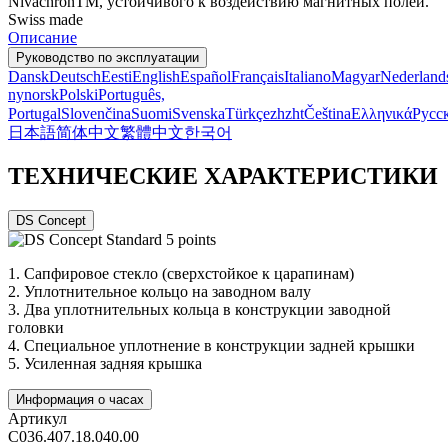
NivachronTM, устойчивого к воздействию магнитных полей.
Swiss made
Описание
Руководство по эксплуатации
Dansk
Deutsch
Eesti
English
Español
Français
Italiano
Magyar
Nederland
nynorsk
Polski
Português,
Portugal
Slovenčina
Suomi
Svenska
Türkçe
zh
zht
Čeština
Ελληνικά
Русс
日本語
简体中文
繁體中文
한국어
ТЕХНИЧЕСКИЕ ХАРАКТЕРИСТИКИ
DS Concept
1.
Сапфировое стекло (сверхстойкое к царапинам)
2.
Уплотнительное кольцо на заводном валу
3.
Два уплотнительных кольца в конструкции заводной
головки
4.
Специальное уплотнение в конструкции задней крышки
5.
Усиленная задняя крышка
Информация о часах
Артикул
C036.407.18.040.00