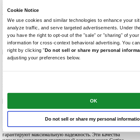
превратились в объект вожделения гражданских лиц
неспроста. Они устойчивы к износу и воздействию влаги,
Cookie Notice
обладают неброской матовой финишной отделкой и
гарантируют максимальную надежность. Эти качеcтва
We use cookies and similar technologies to enhance your sit
идеально дополняют спортивный характер часов Certina.
analyze traffic, and serve targeted advertisements. Under
you have the right to opt-out of the "sale" or "sharing" of you
Пружина баланса Nivachron™
Качества, прошедшие проверку боем
information for cross-context behavioral advertising. You can
right by clicking "
Do not sell or share my personal informa
adjusting your preferences below.
Часовой механизм этих часов оснащен пружиной баланса
Nivachron™. Инновационный материал этой детали был
разработан для повышения устойчивости к воздействию
магнитных полей. Эта важная деталь вносит долгосрочный
вклад в надежность, помехоустойчивость и точность хода
часов.
OK
Ремешки NATO, которыми снабжаются часы военных,
превратились в объект вожделения гражданских лиц
Do not sell or share my personal informati
неспроста. Они устойчивы к износу и воздействию влаги,
обладают неброской матовой финишной отделкой и
гарантируют максимальную надежность. Эти качеcтва