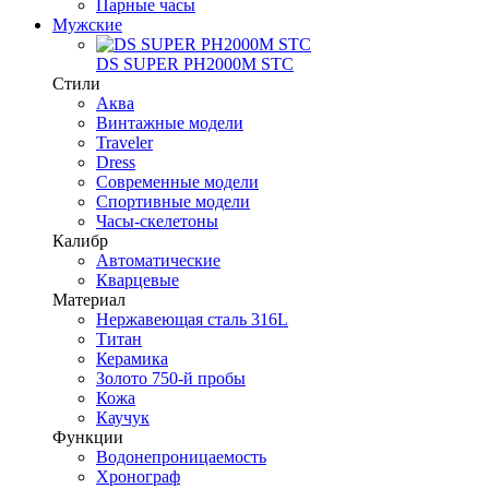
Парные часы
Мужские
DS SUPER PH2000M STC
Стили
Аква
Винтажные модели
Traveler
Dress
Современные модели
Спортивные модели
Часы-скелетоны
Калибр
Автоматические
Кварцевые
Материал
Нержавеющая сталь 316L
Титан
Керамика
Золото 750-й пробы
Кожа
Каучук
Функции
Водонепроницаемость
Хронограф