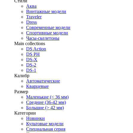
Стили
Аква
Винтажные модели
Traveler
Dress
Современные модели
Спортивные модели
Часы-скелетоны
Main collections
DS Action
DS PH
DS-X
DS-2
DS-1
Калибр
Автоматические
Кварцевые
Размер
Маленькие (< 36 мм)
Средние (36-42 мм)
Большие (> 42 мм)
Категории
Новинки
Культовые модели
Специальная серия