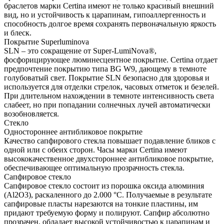
браслетов марки Certina имеют не только красивый внешний
вид, но и устойчивость к царапинам, гипоаллергенность и
способность долгое время сохранять первоначальную яркость
и блеск.
Покрытие Superluminova
SLN – это сокращение от Super-LumiNova®,
фосфорицирующее люминесцентное покрытие. Certina отдает
предпочтение покрытию типа BG W9, дающему в темноте
голубоватый свет. Покрытие SLN безопасно для здоровья и
используется для отделки стрелок, часовых отметок и безелей.
При длительном нахождении в темноте интенсивность света
слабеет, но при попадании солнечных лучей автоматически
возобновляется.
Стекло
Одностороннее антибликовое покрытие
Качество сапфирового стекла повышает подавление бликов с
одной или с обеих сторон. Часы марки Certina имеют
высококачественное двухстороннее антибликовое покрытие,
обеспечивающее оптимальную прозрачность стекла.
Сапфировое стекло
Сапфировое стекло состоит из порошка оксида алюминия
(Al2O3), раскаленного до 2.000 °C. Получаемые в результате
сапфировые пласты нарезаются на тонкие пластины, им
придают требуемую форму и полируют. Сапфир абсолютно
прозрачен, обладает высокой устойчивостью к царапинам и