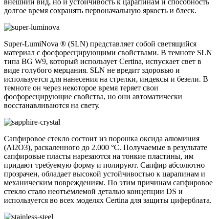
внешний вид, но и устойчивость к царапинам и способность
долгое время сохранять первоначальную яркость и блеск.
Super-LumiNova ® (SLN) представляет собой cветящийся
материал с фосфоресцирующими свойствами. В темноте SLN
типа BG W9, который использует Certina, испускает свет в
виде голубого мерцания. SLN не вредит здоровью и
используется для нанесения на стрелки, индексы и безели. В
темноте он через некоторое время теряет свои
фосфоресцирующие свойства, но они автоматически
восстанавливаются на свету.
Сапфировое стекло состоит из порошка оксида алюминия
(Al2O3), раскаленного до 2.000 °C. Получаемые в результате
сапфировые пласты нарезаются на тонкие пластины, им
придают требуемую форму и полируют. Сапфир абсолютно
прозрачен, обладает высокой устойчивостью к царапинам и
механическим повреждениям. По этим причинам сапфировое
стекло стало неотъемлемой деталью концепции DS и
используется во всех моделях Certina для защиты циферблата.