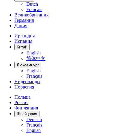
Dutch
Français
Великобритания
Германия
Дания
Ирландия
Испания
Китай
English
简体中文
Люксембург
English
Français
Нидерланды
Норвегия
Польша
Россия
Финляндия
Швейцария
Deutsch
Français
English