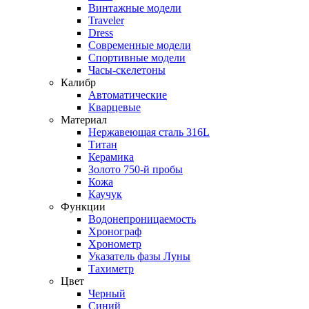
Винтажные модели
Traveler
Dress
Современные модели
Спортивные модели
Часы-скелетоны
Калибр
Автоматические
Кварцевые
Материал
Нержавеющая сталь 316L
Титан
Керамика
Золото 750-й пробы
Кожа
Каучук
Функции
Водонепроницаемость
Хронограф
Хронометр
Указатель фазы Луны
Тахиметр
Цвет
Черный
Синий