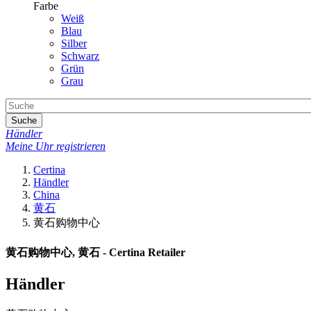
Farbe
Weiß
Blau
Silber
Schwarz
Grün
Grau
Suche
Händler
Meine Uhr registrieren
Certina
Händler
China
黄石
黄石购物中心
黄石购物中心, 黄石 - Certina Retailer
Händler