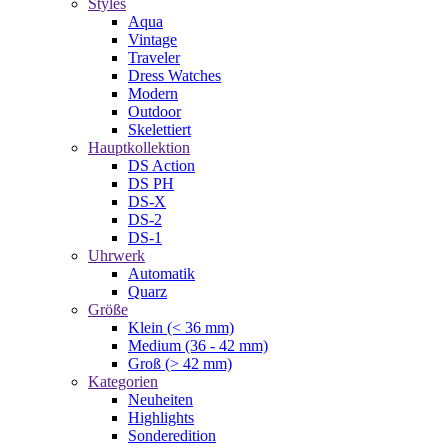
Styles
Aqua
Vintage
Traveler
Dress Watches
Modern
Outdoor
Skelettiert
Hauptkollektion
DS Action
DS PH
DS-X
DS-2
DS-1
Uhrwerk
Automatik
Quarz
Größe
Klein (< 36 mm)
Medium (36 - 42 mm)
Groß (> 42 mm)
Kategorien
Neuheiten
Highlights
Sonderedition