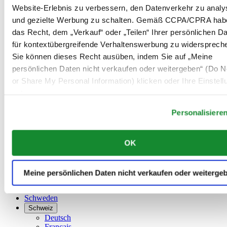
Belgien
Website-Erlebnis zu verbessern, den Datenverkehr zu analy
Dutch
und gezielte Werbung zu schalten. Gemäß CCPA/CPRA hab
Français
das Recht, dem „Verkauf“ oder „Teilen“ Ihrer persönlichen D
China
English
für kontextübergreifende Verhaltenswerbung zu widersprech
简体中文
Sie können dieses Recht ausüben, indem Sie auf „Meine
Dänemark
persönlichen Daten nicht verkaufen oder weitergeben“ (Do No
Deutschland
Finnland
or Share My Personal Information) klicken oder Ihre Einstel
France
unten anpassen.
Irland
Personalisiere
Luxemburg
English
Français
OK
Niederlande
Norwegen
Österreich
Polen
Meine persönlichen Daten nicht verkaufen oder weiterge
Russland
Schweden
Schweiz
Deutsch
Français