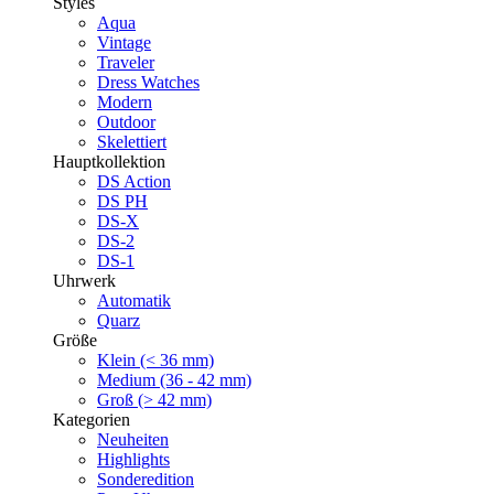
Styles
Aqua
Vintage
Traveler
Dress Watches
Modern
Outdoor
Skelettiert
Hauptkollektion
DS Action
DS PH
DS-X
DS-2
DS-1
Uhrwerk
Automatik
Quarz
Größe
Klein (< 36 mm)
Medium (36 - 42 mm)
Groß (> 42 mm)
Kategorien
Neuheiten
Highlights
Sonderedition