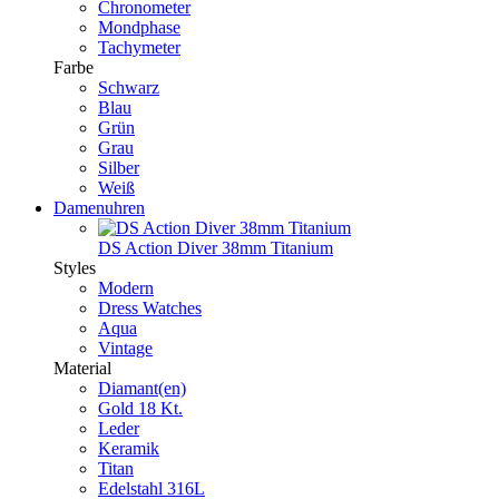
Chronometer
Mondphase
Tachymeter
Farbe
Schwarz
Blau
Grün
Grau
Silber
Weiß
Damenuhren
DS Action Diver 38mm Titanium
Styles
Modern
Dress Watches
Aqua
Vintage
Material
Diamant(en)
Gold 18 Kt.
Leder
Keramik
Titan
Edelstahl 316L