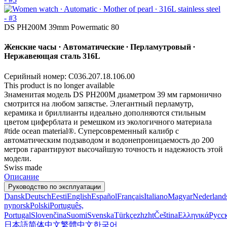
DS PH200M 39mm Powermatic 80
Женские часы ∙ Автоматические ∙ Перламутровый ∙
Нержавеющая сталь 316L
Серийный номер: C036.207.18.106.00
This product is no longer available
Знаменитая модель DS PH200M диаметром 39 мм гармонично
смотрится на любом запястье. Элегантный перламутр,
керамика и бриллианты идеально дополняются стильным
цветом циферблата и ремешком из экологичного материала
#tide ocean material®. Суперсовременный калибр с
автоматическим подзаводом и водонепроницаемость до 200
метров гарантируют высочайшую точность и надежность этой
модели.
Swiss made
Описание
Руководство по эксплуатации
Dansk
Deutsch
Eesti
English
Español
Français
Italiano
Magyar
Nederland
nynorsk
Polski
Português,
Portugal
Slovenčina
Suomi
Svenska
Türkçe
zh
zht
Čeština
Ελληνικά
Русс
日本語
简体中文
繁體中文
한국어