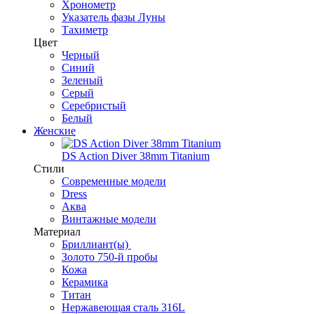
Хронометр
Указатель фазы Луны
Тахиметр
Цвет
Черный
Синий
Зеленый
Серый
Серебристый
Белый
Женские
DS Action Diver 38mm Titanium
Стили
Современные модели
Dress
Аква
Винтажные модели
Материал
Бриллиант(ы)
Золото 750-й пробы
Кожа
Керамика
Титан
Нержавеющая сталь 316L