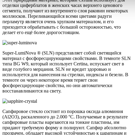
отделки циферблатов в женских часах верхнего ценового
сегмента, получают из внутреннего слоя раковин некоторых
моллюсков. Переливающийся всеми цветами радуги
перламутр является очень хрупким материалом, и его
приходится обрабатывать с большой осторожностью, что
делает его ещё более дорогостоящим.
Super-LumiNova ® (SLN) представляет собой cветящийся
материал с фосфоресцирующими свойствами. В темноте SLN
типа BG W9, который использует Certina, испускает свет в
виде голубого мерцания. SLN не вредит здоровью и
используется для нанесения на стрелки, индексы и безели. В
темноте он через некоторое время теряет свои
фосфоресцирующие свойства, но они автоматически
восстанавливаются на свету.
Сапфировое стекло состоит из порошка оксида алюминия
(Al2O3), раскаленного до 2.000 °C. Получаемые в результате
сапфировые пласты нарезаются на тонкие пластины, им
придают требуемую форму и полируют. Сапфир абсолютно
прозрачен, обладает высокой устойчивостью к царапинам и