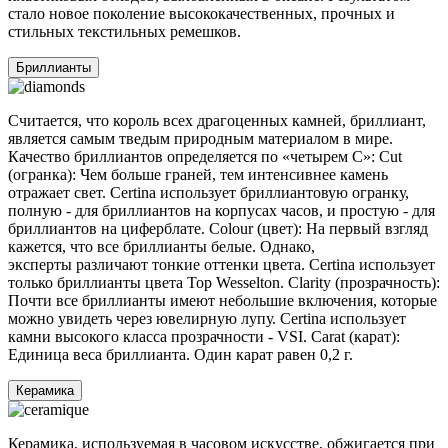
стало новое поколение высококачественных, прочных и
стильных текстильных ремешков.
Бриллианты
Считается, что король всех драгоценных камней, бриллиант,
является самым тведым природным материалом в мире.
Качество бриллиантов определяется по «четырем C»: Cut
(огранка): Чем больше граней, тем интенсивнее камень
отражает свет. Certina использует бриллиантовую огранку,
полную - для бриллиантов на корпусах часов, и простую - для
бриллиантов на циферблате. Colour (цвет): На первый взгляд
кажется, что все бриллианты белые. Однако,
эксперты различают тонкие оттенки цвета. Certina использует
только бриллианты цвета Top Wesselton. Clarity (прозрачность):
Почти все бриллианты имеют небольшие включения, которые
можно увидеть через ювелирную лупу. Certina использует
камни высокого класса прозрачности - VSI. Carat (карат):
Единица веса бриллианта. Один карат равен 0,2 г.
Керамика
Керамика, используемая в часовом искусстве, обжигается при