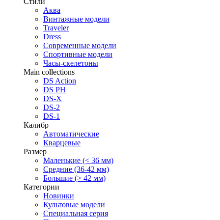
Стили
Аква
Винтажные модели
Traveler
Dress
Современные модели
Спортивные модели
Часы-скелетоны
Main collections
DS Action
DS PH
DS-X
DS-2
DS-1
Калибр
Автоматические
Кварцевые
Размер
Маленькие (< 36 мм)
Средние (36-42 мм)
Большие (> 42 мм)
Категории
Новинки
Культовые модели
Специальная серия