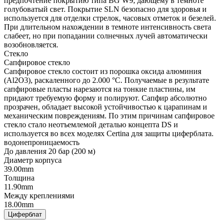
предпочтение покрытию типа BG W9, дающему в темноте
голубоватый свет. Покрытие SLN безопасно для здоровья и
используется для отделки стрелок, часовых отметок и безелей.
При длительном нахождении в темноте интенсивность света
слабеет, но при попадании солнечных лучей автоматически
возобновляется.
Стекло
Сапфировое стекло
Сапфировое стекло состоит из порошка оксида алюминия
(Al2O3), раскаленного до 2.000 °C. Получаемые в результате
сапфировые пласты нарезаются на тонкие пластины, им
придают требуемую форму и полируют. Сапфир абсолютно
прозрачен, обладает высокой устойчивостью к царапинам и
механическим повреждениям. По этим причинам сапфировое
стекло стало неотъемлемой деталью концепта DS и
используется во всех моделях Certina для защиты циферблата.
водонепроницаемость
До давления 20 бар (200 м)
Диаметр корпуса
39.00mm
Толщина
11.90mm
Между креплениями
18.00mm
Циферблат