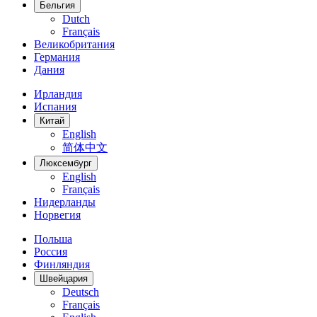
Бельгия
Dutch
Français
Великобритания
Германия
Дания
Ирландия
Испания
Китай
English
简体中文
Люксембург
English
Français
Нидерланды
Норвегия
Польша
Россия
Финляндия
Швейцария
Deutsch
Français