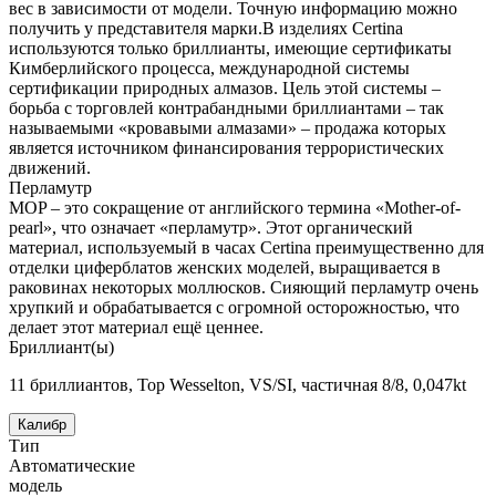
вес в зависимости от модели. Точную информацию можно
получить у представителя марки.В изделиях Certina
используются только бриллианты, имеющие сертификаты
Кимберлийского процесса, международной системы
сертификации природных алмазов. Цель этой системы –
борьба с торговлей контрабандными бриллиантами – так
называемыми «кровавыми алмазами» – продажа которых
является источником финансирования террористических
движений.
Перламутр
MOP – это сокращение от английского термина «Mother-of-
pearl», что означает «перламутр». Этот органический
материал, используемый в часах Certina преимущественно для
отделки циферблатов женских моделей, выращивается в
раковинах некоторых моллюсков. Сияющий перламутр очень
хрупкий и обрабатывается с огромной осторожностью, что
делает этот материал ещё ценнее.
Бриллиант(ы)
11 бриллиантов, Top Wesselton, VS/SI, частичная 8/8, 0,047kt
Калибр
Тип
Автоматические
модель