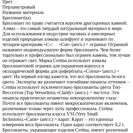
Цвет
Перламутровый
Название материала
Бриллиант(ы)
Бриллиант по праву считается королем драгоценных камней:
Алмаз – это самый твёрдый натуральный материал в мире.
Для использования в индустрии часовых и ювелирных
изделий природные алмазы шлифуют и оценивают по
четырем критериям «C»: «Cut» (англ.) = огранка: Огранкой
называют индивидуальную форму бриллианта. Чем более
тщательно и профессионально был огранен камень, тем лучше
он отражает свет. Марка Certina использует алмазы
бриллиантовой огранки для украшения корпуса и
октаэдрической формы для циферблата.«Colour» (англ.) =
цвет: На первый взгляд кажется, что все бриллианты белого
цвета. Эксперты же различают тончайшие нюансы оттенков –
Certina использует исключительно бриллианты цвета Топ-
Весселтон (Top Wesselton).«Clarity» (англ.) = чистота: Эти
нюансы практически незаметны невооруженному глазу:
Почти все бриллианты имеют микроскопические включения,
различимые только через лупу профессионала. Certina
использует бриллианты класса VSI (Very Small
Inclusions).«Carat» (англ.) = карат: Карат – это единица
измерения веса бриллианта. Один карат соответствует 0,2 г.
Бриллианты, украшающие изделия Certina, имеют различный