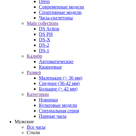
Dress
Современные модели
Спортивные модели
Часы-скелетоны
Main collections
DS Action
DS PH
DS-X
DS-2
DS-1
Калибр
Автоматические
Кварцевые
Размер
Маленькие (< 36 мм)
Средние (36-42 мм)
Большие (> 42 мм)
Категории
Новинки
Культовые модели
Специальная серия
Парные часы
Мужские
Все часы
Стили