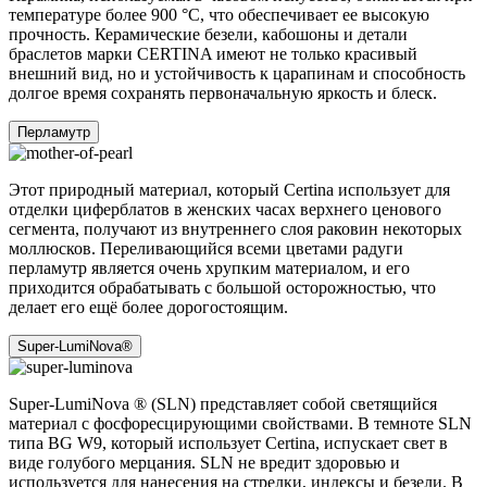
температуре более 900 °C, что обеспечивает ее высокую
прочность. Керамические безели, кабошоны и детали
браслетов марки CERTINA имеют не только красивый
внешний вид, но и устойчивость к царапинам и способность
долгое время сохранять первоначальную яркость и блеск.
Перламутр
Этот природный материал, который Certina использует для
отделки циферблатов в женских часах верхнего ценового
сегмента, получают из внутреннего слоя раковин некоторых
моллюсков. Переливающийся всеми цветами радуги
перламутр является очень хрупким материалом, и его
приходится обрабатывать с большой осторожностью, что
делает его ещё более дорогостоящим.
Super-LumiNova®
Super-LumiNova ® (SLN) представляет собой cветящийся
материал с фосфоресцирующими свойствами. В темноте SLN
типа BG W9, который использует Certina, испускает свет в
виде голубого мерцания. SLN не вредит здоровью и
используется для нанесения на стрелки, индексы и безели. В