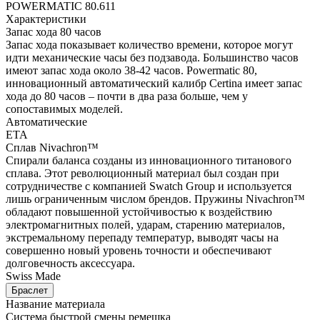
POWERMATIC 80.611
Характеристики
Запас хода 80 часов
Запас хода показывает количество времени, которое могут
идти механические часы без подзавода. Большинство часов
имеют запас хода около 38-42 часов. Powermatic 80,
инновационный автоматический калибр Certina имеет запас
хода до 80 часов – почти в два раза больше, чем у
сопоставимых моделей.
Автоматические
ETA
Сплав Nivachron™
Спирали баланса созданы из инновационного титанового
сплава. Этот революционный материал был создан при
сотрудничестве с компанией Swatch Group и используется
лишь ограниченным числом брендов. Пружины Nivachron™
обладают повышенной устойчивостью к воздействию
электромагнитных полей, ударам, старению материалов,
экстремальному перепаду температур, выводят часы на
совершенно новый уровень точности и обеспечивают
долговечность аксессуара.
Swiss Made
Браслет
Название материала
Система быстрой смены ремешка