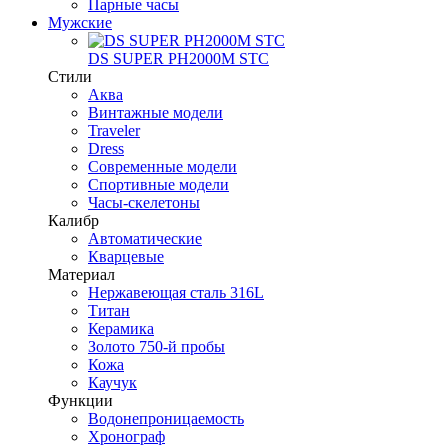
Парные часы
Мужские
DS SUPER PH2000M STC
Стили
Аква
Винтажные модели
Traveler
Dress
Современные модели
Спортивные модели
Часы-скелетоны
Калибр
Автоматические
Кварцевые
Материал
Нержавеющая сталь 316L
Титан
Керамика
Золото 750-й пробы
Кожа
Каучук
Функции
Водонепроницаемость
Хронограф