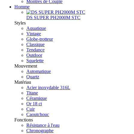
Montres de Couple
Homme
DS SUPER PH2000M STC
Styles
Aquatique
Vintage
Globe-trotteur
Classique
Tendance
Outdoor
Squelette
Mouvement
Automatique
Quartz
Matériau
Acier inoxydable 316L
Titane
Céramique
Or 18 ct
Cuir
Caoutchouc
Fonctions
Résistance à l'eau
Chronographe