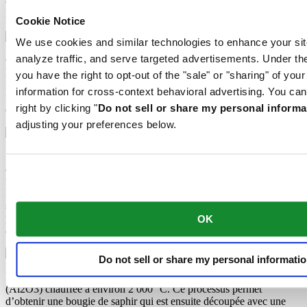
esthétiques mais surtout inrayables et conservent très longtemps
l’intensité de leur couleur et leur éclat.
Cookie Notice
We use cookies and similar technologies to enhance your sit
analyze traffic, and serve targeted advertisements. Under
Cette matière organique, dont Certina orne notamment les cadrans
haut de gamme de ses montres pour femme, provient du revêtement
you have the right to opt-out of the "sale" or "sharing" of you
intérieur de certains coquillages. La nacre irisée et scintillante est très
information for cross-context behavioral advertising. You can
fragile et doit être manipulée avec un soin extrême, ce qui la rend
right by clicking "
Do not sell or share my personal informa
encore plus précieuse.
adjusting your preferences below.
Super-LumiNova® (SLN) désigne une matière photoluminescente
aux propriétés phosphorescentes. Dans l’obscurité, le SLN BG W9
utilisé par Certina restitue la lumière emmagasinée sous forme de
lueur bleue. Totalement inoffensif pour la santé, le SLN est appliqué
sur les aiguilles, les index et la lunette. Il perd progressivement sa
phosphorescence dans l’obscurité, mais se recharge
OK
automatiquement sous la lumière.
Do not sell or share my personal informati
Le verre saphir est constitué de poudre d’oxyde d’aluminium
(Al2O3) chauffée à environ 2 000 °C. Ce processus permet
d’obtenir une bougie de saphir qui est ensuite découpée avec une