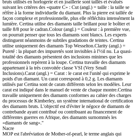
bruts utilisés en horlogerie et en joaillerie sont taillés et évalués
suivant les critères des «quatre C» : Cut (angl.) = taille : la taille se
réfère à la forme individuelle du diamant. Plus la pierre est taillée de
façon complexe et professionnelle, plus elle réfléchira intensément la
lumière. Certina utilise des diamants taille brillant pour le boîtier et
taille 8/8 pour le cadran.Colour (angl.) = Couleur : à première vue,
on pourrait penser que tous les diamants sont blancs. Les experts
distinguent néanmoins de subtiles gradations de teintes. Certina
utilise uniquement des diamants Top Wesselton.Clarity (angl.) =
Pureté : la plupart des impuretés sont invisibles à l'½il nu. La quasi-
totalité des diamants présentent des inclusions minimes que les
professionnels repèrent à la loupe. Certina travaille des diamants
appartenant à la très convoitée classe VSI (Very Small
Inclusions).Carat (angl.) = Carat : le carat est l'unité qui exprime le
poids d'un diamant. Un carat correspond à 0,2 g. Les diamants
utilisés par Certina sont de carats différents selon les modèles. Leur
carat est indiqué dans le manuel de vente de chaque montre.Certina
travaille uniquement des diamants conformes au cahier des charges
du processus de Kimberley, un système international de certification
des diamants bruts. L'objectif est d'éviter le négoce de diamants de
contrebande ayant contribué ou contribuant au financement de
différentes guerres en Afrique, des diamants surnommés les
«diamants de sang»."
Nacre
MOP est l'abréviation de Mother-of-pearl, le terme anglais qui