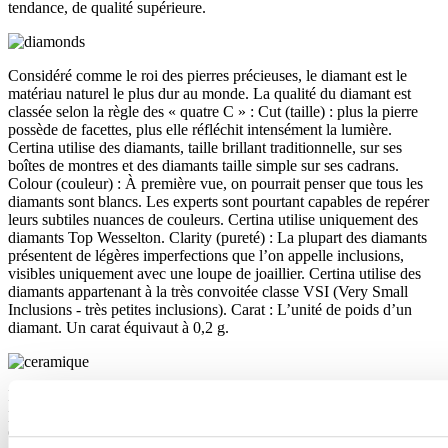
tendance, de qualité supérieure.
Considéré comme le roi des pierres précieuses, le diamant est le
matériau naturel le plus dur au monde. La qualité du diamant est
classée selon la règle des « quatre C » : Cut (taille) : plus la pierre
possède de facettes, plus elle réfléchit intensément la lumière.
Certina utilise des diamants, taille brillant traditionnelle, sur ses
boîtes de montres et des diamants taille simple sur ses cadrans.
Colour (couleur) : À première vue, on pourrait penser que tous les
diamants sont blancs. Les experts sont pourtant capables de repérer
leurs subtiles nuances de couleurs. Certina utilise uniquement des
diamants Top Wesselton. Clarity (pureté) : La plupart des diamants
présentent de légères imperfections que l’on appelle inclusions,
visibles uniquement avec une loupe de joaillier. Certina utilise des
diamants appartenant à la très convoitée classe VSI (Very Small
Inclusions - très petites inclusions). Carat : L’unité de poids d’un
diamant. Un carat équivaut à 0,2 g.
Les céramiques utilisées dans l’horlogerie sont durcies via un
processus de cuisson à plus de 900 °C. Les lunettes, cabochons et
éléments de bracelets Certina en céramique sont non seulement