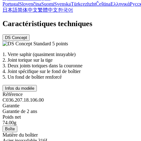
Portugal
Slovenčina
Suomi
Svenska
Türkçe
zh
zht
Čeština
Ελληνικά
Русс
日本語
简体中文
繁體中文
한국어
Caractéristiques techniques
DS Concept
1.
Verre saphir (quasiment inrayable)
2.
Joint torique sur la tige
3.
Deux joints toriques dans la couronne
4.
Joint spécifique sur le fond de boîtier
5.
Un fond de boîtier renforcé
Infos du modèle
Référence
C036.207.18.106.00
Garantie
Garantie de 2 ans
Poids net
74.00g
Boîte
Matière du boîtier
Acier inoxydable 316L