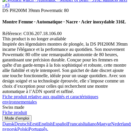
DS PH200M 39mm Powermatic 80
Montre Femme ∙ Automatique ∙ Nacre ∙ Acier inoxydable 316L
Référence: C036.207.18.106.00
This product is no longer available
Inspirée des légendaires montres de plongée, la DS PH200M 39mm
incarne l'élégance et la performance au quotidien. Son mouvement
Powermatic 80 offre une remarquable autonomie de 80 heures,
garantissant une précision durable. Conçue pour les femmes en
quête d'un garde-temps à la fois sophistiqué et robuste, cette montre
allie fiabilité et style intemporel. Son guichet de date discret ajoute
une touche fonctionnelle, idéale pour un usage quotidien. Avec son
design soigné et sa technologie éprouvée, elle s’impose comme un
choix d’exception pour celles qui recherchent une montre
automatique à l’ADN sportif et raffiné.
Fiche produit relative aux qualités et caractéristiques
environnementales
Swiss made
Fiche produit
Mode d’emploi
Dansk
Deutsch
Eesti
English
Español
Français
Italiano
Magyar
Nederland
nynorsk
Polski
Português,