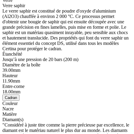
Verre
Verre saphir
Le verre saphir est constitué de poudre d'oxyde d'aluminium
(Al2O3) chauffée à environ 2 000 °C. Ce processus permet
d'obtenir une bougie de saphir qui est ensuite découpée avec une
grande précision en fines lamelles, puis mise en forme et polie. Le
saphir est un matériau quasiment inrayable, peu sensible aux chocs
et hautement translucide. Des propriétés qui font du verre saphir un
élément essentiel du concept DS, utilisé dans tous les modèles
Certina pour protéger le cadran.
Étanchéité
Jusqu’à une pression de 20 bars (200 m)
Diamètre de la boîte
39.00mm
Hauteur
11.90mm
Entre-corne
18.00mm
Cadran
Couleur
Nacre
Matière
Diamant(s)
"Considéré à juste titre comme la pierre précieuse par excellence, le
diamant est le matériau naturel le plus dur au monde. Les diamants