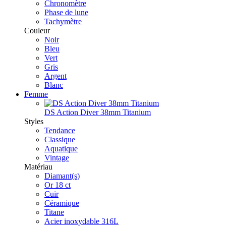
Chronomètre
Phase de lune
Tachymètre
Couleur
Noir
Bleu
Vert
Gris
Argent
Blanc
Femme
DS Action Diver 38mm Titanium
Styles
Tendance
Classique
Aquatique
Vintage
Matériau
Diamant(s)
Or 18 ct
Cuir
Céramique
Titane
Acier inoxydable 316L