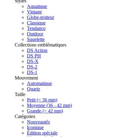
Styles
Aquatique
Vintage
Globe-trotteur
Classique
Tendance
Outdoor
Squelette
Collections emblématiques
DS Action
DS PH
DS-X
DS-2
DS-1
Mouvement
Automatique
Quartz
Taille
Petit (< 36 mm)
Moyenne (36 - 42 mm)
Grande (> 42 mm)
Catégories
Nouveautés
Iconique
Édition spéciale