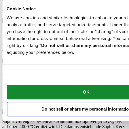
Cabochons und Bandelemente aus Keramik sehen nicht nur gut aus
– sie sind auch kratzfest und behalten ihre intensive Farbe und ihren
Cookie Notice
Glanz für lange Zeit.
We use cookies and similar technologies to enhance your sit
analyze traffic, and serve targeted advertisements. Under
Dieses organische Material, das Certina für besonders edle
you have the right to opt-out of the "sale" or "sharing" of you
Zifferblätter von Damenuhren verwendet, stammt aus der innersten
information for cross-context behavioral advertising. You can
Schalenschicht bestimmter Muscheln. Das irisierend schimmernde
right by clicking "
Do not sell or share my personal informa
Perlmutt ist sehr spröde und muss mit größter Vorsicht verarbeitet
werden, was es noch kostbarer macht.
adjusting your preferences below.
Super-LumiNova® (SLN) ist ein phosphoreszierender Leuchtstoff.
Der SLN-Typ BG W9, den Certina verwendet, gibt das
gespeicherte Licht bei Dunkelheit als bläulichen Schimmer ab. SLN
ist gesundheitlich unbedenklich und wird zur Beschichtung von
Zeigern, Indexen und Lünetten verwendet. Seine Leuchtkraft lässt
OK
im Dunkeln nach einiger Zeit nach, wird aber durch Lichteinfall
automatisch wieder aufgeladen.
Do not sell or share my personal informati
Saphir-Uhrenglas besteht aus Aluminiumoxidpulver (Al2O3), das
auf über 2.000 °C erhitzt wird. Die daraus entstehende Saphir-Kerze