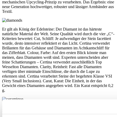
mechanischen Upcycling-Prinzip zu verarbeiten. Das Ergebnis: eine
neue Generation hochwertiger, robuster und lässiger Armbänder aus
Textil.
Er gilt als König der Edelsteine: Der Diamant ist das härteste
natürliche Material der Welt. Seine Qualität wird durch die vier „C“-
Kriterien bewertet: Cut, Schliff: Je aufwendiger der Stein facettiert
wurde, desto intensiver reflektiert er das Licht. Certina verwendet
Brillanten für das Gehäuse und Diamanten im Achtkantschliff für
das Zifferblatt. Colour, Farbe: Auf den ersten Blick könnte man
meinen, dass Diamanten weiß sind. Experten unterscheiden aber
feine Schattierungen – Certina verwendet ausschließlich Top
Wesselton Diamanten. Clarity, Reinheit: Fast alle Diamanten
verfügen über minimale Einschlüsse, die durch die Lupe zu
erkennen sind. Certina verarbeitet Steine der begehrten Klasse VSI
(Very Small Inclusions). Carat, Karat: Die Einheit, in der das
Gewicht eines Diamanten angegeben wird. Ein Karat entspricht 0,2
g.
Die in der Uhrmacherei verwendete Keramik wird in einem
Brennprozess bei mehr als 900 °C gehärtet. Die Certina Lünetten,