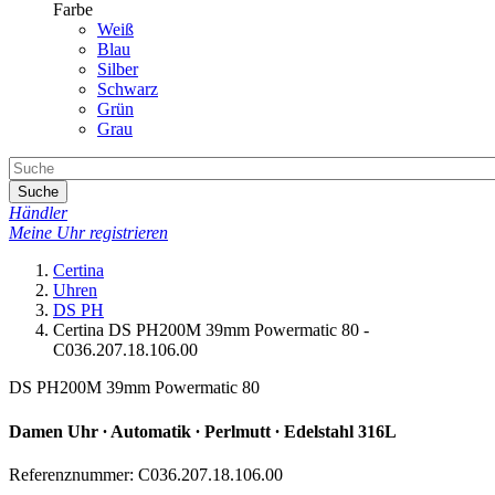
Farbe
Weiß
Blau
Silber
Schwarz
Grün
Grau
Suche
Händler
Meine Uhr registrieren
Certina
Uhren
DS PH
Certina DS PH200M 39mm Powermatic 80 -
C036.207.18.106.00
DS PH200M 39mm Powermatic 80
Damen Uhr ∙ Automatik ∙ Perlmutt ∙ Edelstahl 316L
Referenznummer: C036.207.18.106.00