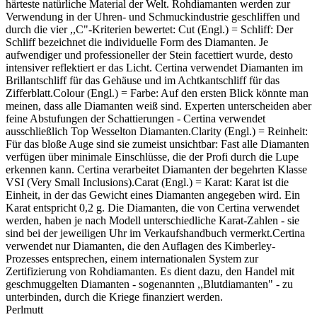
härteste natürliche Material der Welt. Rohdiamanten werden zur
Verwendung in der Uhren- und Schmuckindustrie geschliffen und
durch die vier ,,C"-Kriterien bewertet: Cut (Engl.) = Schliff: Der
Schliff bezeichnet die individuelle Form des Diamanten. Je
aufwendiger und professioneller der Stein facettiert wurde, desto
intensiver reflektiert er das Licht. Certina verwendet Diamanten im
Brillantschliff für das Gehäuse und im Achtkantschliff für das
Zifferblatt.Colour (Engl.) = Farbe: Auf den ersten Blick könnte man
meinen, dass alle Diamanten weiß sind. Experten unterscheiden aber
feine Abstufungen der Schattierungen - Certina verwendet
ausschließlich Top Wesselton Diamanten.Clarity (Engl.) = Reinheit:
Für das bloße Auge sind sie zumeist unsichtbar: Fast alle Diamanten
verfügen über minimale Einschlüsse, die der Profi durch die Lupe
erkennen kann. Certina verarbeitet Diamanten der begehrten Klasse
VSI (Very Small Inclusions).Carat (Engl.) = Karat: Karat ist die
Einheit, in der das Gewicht eines Diamanten angegeben wird. Ein
Karat entspricht 0,2 g. Die Diamanten, die von Certina verwendet
werden, haben je nach Modell unterschiedliche Karat-Zahlen - sie
sind bei der jeweiligen Uhr im Verkaufshandbuch vermerkt.Certina
verwendet nur Diamanten, die den Auflagen des Kimberley-
Prozesses entsprechen, einem internationalen System zur
Zertifizierung von Rohdiamanten. Es dient dazu, den Handel mit
geschmuggelten Diamanten - sogenannten ,,Blutdiamanten" - zu
unterbinden, durch die Kriege finanziert werden.
Perlmutt