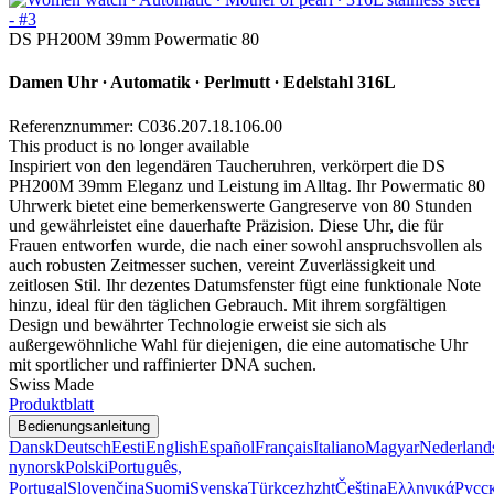
DS PH200M 39mm Powermatic 80
Damen Uhr ∙ Automatik ∙ Perlmutt ∙ Edelstahl 316L
Referenznummer: C036.207.18.106.00
This product is no longer available
Inspiriert von den legendären Taucheruhren, verkörpert die DS
PH200M 39mm Eleganz und Leistung im Alltag. Ihr Powermatic 80
Uhrwerk bietet eine bemerkenswerte Gangreserve von 80 Stunden
und gewährleistet eine dauerhafte Präzision. Diese Uhr, die für
Frauen entworfen wurde, die nach einer sowohl anspruchsvollen als
auch robusten Zeitmesser suchen, vereint Zuverlässigkeit und
zeitlosen Stil. Ihr dezentes Datumsfenster fügt eine funktionale Note
hinzu, ideal für den täglichen Gebrauch. Mit ihrem sorgfältigen
Design und bewährter Technologie erweist sie sich als
außergewöhnliche Wahl für diejenigen, die eine automatische Uhr
mit sportlicher und raffinierter DNA suchen.
Swiss Made
Produktblatt
Bedienungsanleitung
Dansk
Deutsch
Eesti
English
Español
Français
Italiano
Magyar
Nederland
nynorsk
Polski
Português,
Portugal
Slovenčina
Suomi
Svenska
Türkçe
zh
zht
Čeština
Ελληνικά
Русс