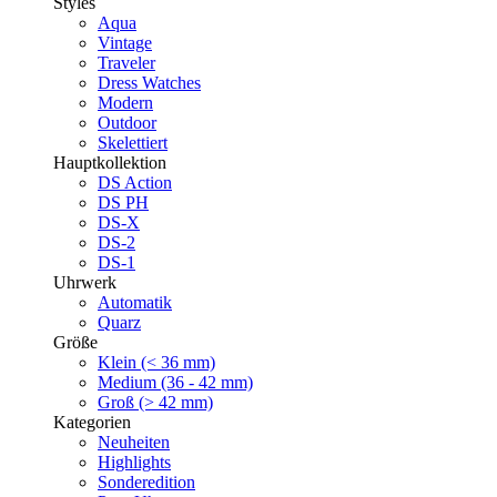
Styles
Aqua
Vintage
Traveler
Dress Watches
Modern
Outdoor
Skelettiert
Hauptkollektion
DS Action
DS PH
DS-X
DS-2
DS-1
Uhrwerk
Automatik
Quarz
Größe
Klein (< 36 mm)
Medium (36 - 42 mm)
Groß (> 42 mm)
Kategorien
Neuheiten
Highlights
Sonderedition