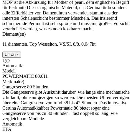
MOP ist die Abkürzung für Mother-of-pearl, dem englischen Begriff
für Perlmutt. Dieses organische Material, das Certina für besonders
edle Zifferblätter von Damenuhren verwendet, stammt aus der
innersten Schalenschicht bestimmter Muscheln. Das irisierend
schimmernde Perlmutt ist sehr spröde und muss mit größter Vorsicht
verarbeitet werden, was es noch kostbarer macht.
Diamant(en)
11 diamanten, Top Wesselton, VS/SI, 8/8, 0,047kt
Uhrwerk
Typ
Automatik
Modell
POWERMATIC 80.611
Merkmal(e)
Gangreserve 80 Stunden
Die Gangreserve gibt Auskunft darüber, wie lange eine mechanische
Uhr läuft, ohne aufgezogen zu werden. Die meisten Uhren verfügen
über eine Gangreserve von rund 38 bis 42 Stunden. Das innovative
Certina Automatikkaliber Powermatic 80 bietet sogar eine
Gangreserve von bis zu 80 Stunden - fast doppelt so lang, wie
vergleichbare Modelle.
Automatik
ETA