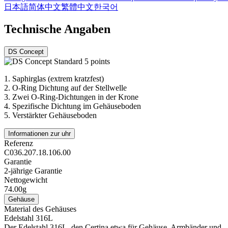
日本語
简体中文
繁體中文
한국어
Technische Angaben
DS Concept
1.
Saphirglas (extrem kratzfest)
2.
O-Ring Dichtung auf der Stellwelle
3.
Zwei O-Ring-Dichtungen in der Krone
4.
Spezifische Dichtung im Gehäuseboden
5.
Verstärkter Gehäuseboden
Informationen zur uhr
Referenz
C036.207.18.106.00
Garantie
2-jährige Garantie
Nettogewicht
74.00g
Gehäuse
Material des Gehäuses
Edelstahl 316L
Der Edelstahl 316L, den Certina etwa für Gehäuse, Armbänder und