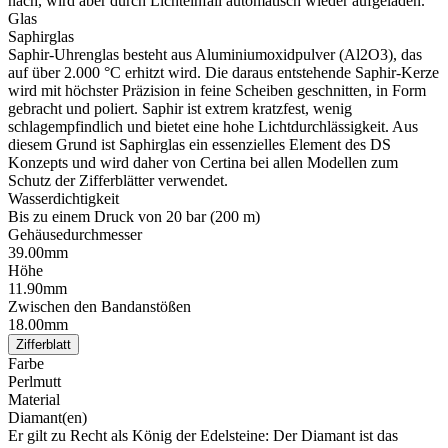
nach, wird aber durch Lichteinfall automatisch wieder aufgeladen.
Glas
Saphirglas
Saphir-Uhrenglas besteht aus Aluminiumoxidpulver (Al2O3), das
auf über 2.000 °C erhitzt wird. Die daraus entstehende Saphir-Kerze
wird mit höchster Präzision in feine Scheiben geschnitten, in Form
gebracht und poliert. Saphir ist extrem kratzfest, wenig
schlagempfindlich und bietet eine hohe Lichtdurchlässigkeit. Aus
diesem Grund ist Saphirglas ein essenzielles Element des DS
Konzepts und wird daher von Certina bei allen Modellen zum
Schutz der Zifferblätter verwendet.
Wasserdichtigkeit
Bis zu einem Druck von 20 bar (200 m)
Gehäusedurchmesser
39.00mm
Höhe
11.90mm
Zwischen den Bandanstößen
18.00mm
Zifferblatt
Farbe
Perlmutt
Material
Diamant(en)
Er gilt zu Recht als König der Edelsteine: Der Diamant ist das