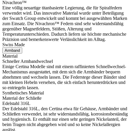
Nivachron™
Eine völlig neuartige titanbasierte Legierung, die für Spiralfedern
verwendet wird. Das innovative Material wurde unter Beteiligung
der Swatch Group entwickelt und kommt bei ausgewählten Marken
zum Einsatz. Die Nivachron™ Federn sind sehr widerstandsfähig
gegenüber Magnetfeldern, Stößen, Alterung und
Temperaturunterschieden. Dadurch liefern sie höchste mechanische
Präzision und bemerkenswerte Verlässlichkeit im Alltag.
Swiss Made
Armband
Material
Schneller Armbandwechsel
Einige Certina Modelle sind mit einem raffinierten Schnellwechsel-
Mechanismus ausgestattet, mit dem sich die Armbänder bequem
abnehmen und wechseln lassen. Die Federstege dieser Bänder sind
mit kleinen Hebeln versehen, die sich einfach herunterdrücken und
so entriegeln lassen.
Synthetisches Material
Material der Schließe
Edelstahl 316L
Der Edelstahl 316L, den Certina etwa für Gehäuse, Armbänder und
Schließen verwendet, ist sehr widerstandsfähig, korrosionsbeständig
und hygienisch. Er enthält nur einen sehr geringen Nickelanteil, der
beim Tragen nicht abgegeben wird und so keine Nickelallergien
auslöst.