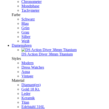
Chronometer
Mondphase
Tachymeter
Farbe
Schwarz
Blau
Grün
Grau
Silber
Weiß
Damenuhren
DS Action Diver 38mm Titanium
Styles
Modern
Dress Watches
Aqua
Vintage
Material
Diamant(en)
Gold 18 Kt.
Leder
Keramik
Titan
Edelstahl 316L