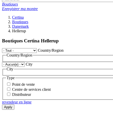
Boutiques
Enregistrer ma montre
Certina
Boutiques
Danemark
Hellerup
Boutiques Certina Hellerup
Country/Region
Country/Region
City
City
Type
Point de vente
Centre de services client
Distributeur
revendeur en ligne
Apply