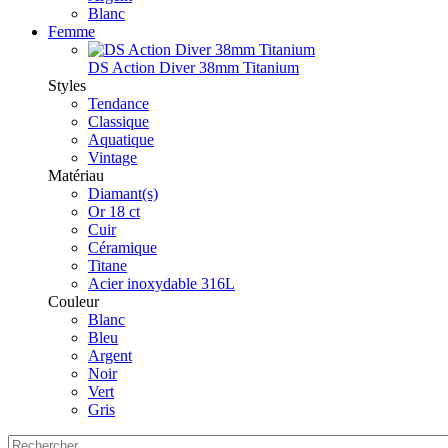
Blanc
Femme
DS Action Diver 38mm Titanium
Styles
Tendance
Classique
Aquatique
Vintage
Matériau
Diamant(s)
Or 18 ct
Cuir
Céramique
Titane
Acier inoxydable 316L
Couleur
Blanc
Bleu
Argent
Noir
Vert
Gris