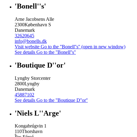
'Bonell''s'
Arne Jacobsens Alle
2300
København S
Danemark
32620645
info@bonells.dk
Visit website
Go to the ''Bonell''s'' (open in new window)
See details
Go to the ''Bonell''s''
'Boutique D''or'
Lyngby Storcenter
2800
Lyngby
Danemark
45887102
See details
Go to the ''Boutique D''or''
'Niels L''Arge'
Kongabrúgvin 1
110
Thorshavn
Îles Féroé