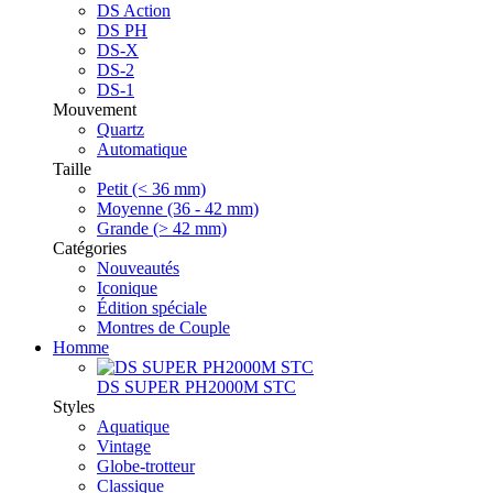
DS Action
DS PH
DS-X
DS-2
DS-1
Mouvement
Quartz
Automatique
Taille
Petit (< 36 mm)
Moyenne (36 - 42 mm)
Grande (> 42 mm)
Catégories
Nouveautés
Iconique
Édition spéciale
Montres de Couple
Homme
DS SUPER PH2000M STC
Styles
Aquatique
Vintage
Globe-trotteur
Classique