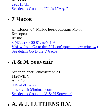
292311731
See details
Go to the ''Niels L''Arge''
7 Часов
ул. Щорса, 64, МТРК Белгородский Молл
Белгород
Russie
8 (4722) 40-00-81, доб. 107
Visit website
Go to the '7 Часов' (open in new window)
See details
Go to the '7 Часов'
A & M Souvenir
Schönbrunner Schlossstraße 29
1120
WIEN
Autriche
0043-1-8152586
amsouvenir@hotmail.com
See details
Go to the 'A & M Souvenir'
A. & J. LUITJENS B.V.