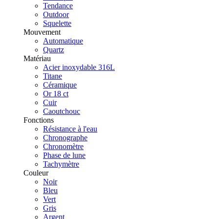
Tendance
Outdoor
Squelette
Mouvement
Automatique
Quartz
Matériau
Acier inoxydable 316L
Titane
Céramique
Or 18 ct
Cuir
Caoutchouc
Fonctions
Résistance à l'eau
Chronographe
Chronomètre
Phase de lune
Tachymètre
Couleur
Noir
Bleu
Vert
Gris
Argent