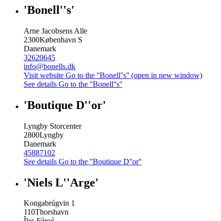
'Bonell''s'
Arne Jacobsens Alle
2300
København S
Danemark
32620645
info@bonells.dk
Visit website
Go to the ''Bonell''s'' (open in new window)
See details
Go to the ''Bonell''s''
'Boutique D''or'
Lyngby Storcenter
2800
Lyngby
Danemark
45887102
See details
Go to the ''Boutique D''or''
'Niels L''Arge'
Kongabrúgvin 1
110
Thorshavn
Îles Féroé