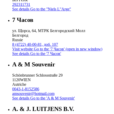
292311731
See details
Go to the ''Niels L''Arge''
7 Часов
ул. Щорса, 64, МТРК Белгородский Молл
Белгород
Russie
8 (4722) 40-00-81, доб. 107
Visit website
Go to the '7 Часов' (open in new window)
See details
Go to the '7 Часов'
A & M Souvenir
Schönbrunner Schlossstraße 29
1120
WIEN
Autriche
0043-1-8152586
amsouvenir@hotmail.com
See details
Go to the 'A & M Souvenir'
A. & J. LUITJENS B.V.