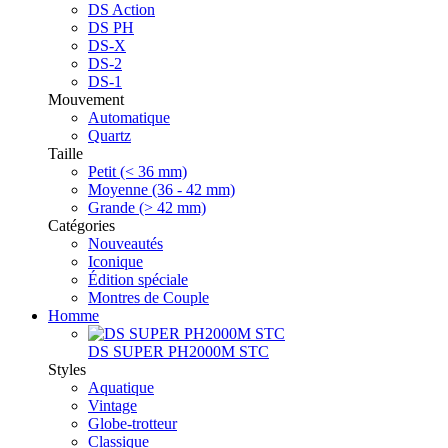
DS Action
DS PH
DS-X
DS-2
DS-1
Mouvement
Automatique
Quartz
Taille
Petit (< 36 mm)
Moyenne (36 - 42 mm)
Grande (> 42 mm)
Catégories
Nouveautés
Iconique
Édition spéciale
Montres de Couple
Homme
DS SUPER PH2000M STC
Styles
Aquatique
Vintage
Globe-trotteur
Classique