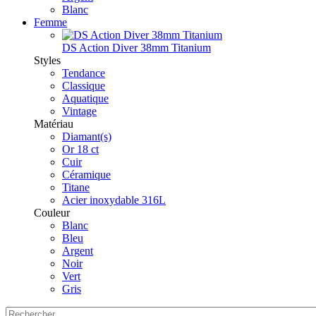
Blanc
Femme
DS Action Diver 38mm Titanium
Styles
Tendance
Classique
Aquatique
Vintage
Matériau
Diamant(s)
Or 18 ct
Cuir
Céramique
Titane
Acier inoxydable 316L
Couleur
Blanc
Bleu
Argent
Noir
Vert
Gris