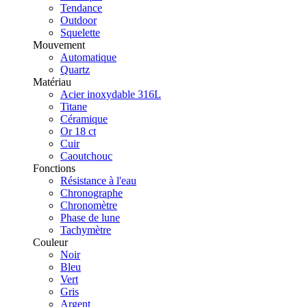
Tendance
Outdoor
Squelette
Mouvement
Automatique
Quartz
Matériau
Acier inoxydable 316L
Titane
Céramique
Or 18 ct
Cuir
Caoutchouc
Fonctions
Résistance à l'eau
Chronographe
Chronomètre
Phase de lune
Tachymètre
Couleur
Noir
Bleu
Vert
Gris
Argent