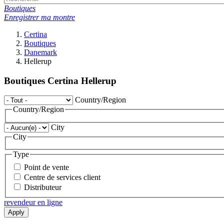
Boutiques
Enregistrer ma montre
Certina
Boutiques
Danemark
Hellerup
Boutiques Certina Hellerup
Country/Region
Country/Region
City
City
Type
Point de vente
Centre de services client
Distributeur
revendeur en ligne
Apply