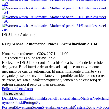
DS-2 Lady Automatic
Reloj Señora ∙ Automático ∙ Nácar ∙ Acero inoxidable 316L
Número de referencia: C024.207.11.111.00
This product is no longer available
El elegante DS-2 Lady continúa la histórica tradición de los relojes
de joyería. En el interior de su delicada caja late un movimiento
mecánico de cuerda automática. El nácar finamente brillante y su
elegante pulsera de malla milanesa, disponible también como correa
de cuero, realzan el carácter exquisito y femenino de este reloj de
pulsera atemporal pero de gran precisión.
Folleto del producto
Instrucciones
Dansk
Deutsch
Eesti
English
Español
Français
Italiano
Magyar
Nederland
nynorsk
Polski
Português,
Portugal
Slovenčina
Suomi
Svenska
Türkçe
zh
zht
Čeština
Ελληνικά
Русс