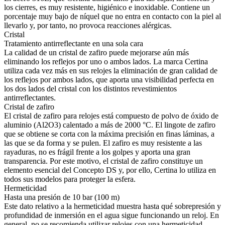
los cierres, es muy resistente, higiénico e inoxidable. Contiene un
porcentaje muy bajo de níquel que no entra en contacto con la piel al
llevarlo y, por tanto, no provoca reacciones alérgicas.
Cristal
Tratamiento antirreflectante en una sola cara
La calidad de un cristal de zafiro puede mejorarse aún más
eliminando los reflejos por uno o ambos lados. La marca Certina
utiliza cada vez más en sus relojes la eliminación de gran calidad de
los reflejos por ambos lados, que aporta una visibilidad perfecta en
los dos lados del cristal con los distintos revestimientos
antirreflectantes.
Cristal de zafiro
El cristal de zafiro para relojes está compuesto de polvo de óxido de
aluminio (Al2O3) calentado a más de 2000 °C. El lingote de zafiro
que se obtiene se corta con la máxima precisión en finas láminas, a
las que se da forma y se pulen. El zafiro es muy resistente a las
rayaduras, no es frágil frente a los golpes y aporta una gran
transparencia. Por este motivo, el cristal de zafiro constituye un
elemento esencial del Concepto DS y, por ello, Certina lo utiliza en
todos sus modelos para proteger la esfera.
Hermeticidad
Hasta una presión de 10 bar (100 m)
Este dato relativo a la hermeticidad muestra hasta qué sobrepresión y
profundidad de inmersión en el agua sigue funcionando un reloj. En
general, no se recomienda utilizar relojes con una hermeticidad