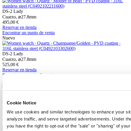
DS-2 Lady
Cuarzo,
⌀
27.8mm
495,00 €
Reservar en tienda
Encontrar un punto de venta
Nuevo
DS-2 Lady
Cuarzo,
⌀
27.8mm
525,00 €
Reservar en tienda
Encontrar un punto de venta
Nuevo
DS-2 Lady
Cuarzo,
⌀
27.8mm
Cookie Notice
460,00 €
We use cookies and similar technologies to enhance your sit
Reservar en tienda
Encontrar un punto de venta
analyze traffic, and serve targeted advertisements. Under
Nuevo
you have the right to opt-out of the "sale" or "sharing" of you