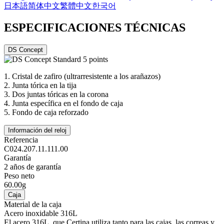
日本語
简体中文
繁體中文
한국어
ESPECIFICACIONES TÉCNICAS
DS Concept
1.
Cristal de zafiro (ultrarresistente a los arañazos)
2.
Junta tórica en la tija
3.
Dos juntas tóricas en la corona
4.
Junta específica en el fondo de caja
5.
Fondo de caja reforzado
Información del reloj
Referencia
C024.207.11.111.00
Garantía
2 años de garantía
Peso neto
60.00g
Caja
Material de la caja
Acero inoxidable 316L
El acero 316L, que Certina utiliza tanto para las cajas, las correas y