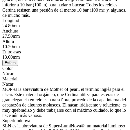
inferior a 10 bar (100 m) para nadar o bucear. Todos los relojes
Certina resisten una presión de al menos 10 bar (100 m); y, algunos,
de mucho más.
Longitud
24.80mm
Anchura
27.50mm
Altura
10.20mm
Entre asas
13.00mm
Esfera
Color
Nácar
Material
Nácar
MOP es la abreviatura de Mother-of-pearl, el término inglés para el
nácar. Este material orgánico, que Certina utiliza para esferas de
gran elegancia en relojes para señora, procede de la capa interna del
caparazón de algunos moluscos. El nácar, iridiscente y reluciente, es
muy quebradizo y debe trabajarse con el máximo cuidado, lo que lo
hace aún más valioso.
Superluminova
SLN es la abreviatura de Super-LumiNova®, un material luminoso