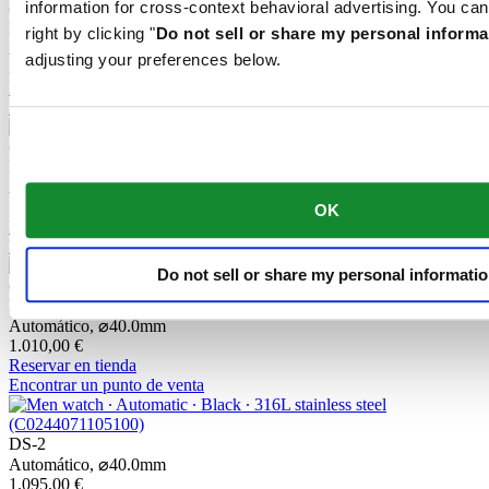
information for cross-context behavioral advertising. You can
DS-2 Chronograph Automatic
right by clicking "
Do not sell or share my personal informa
Automático,
⌀
43.4mm
adjusting your preferences below.
2.250,00 €
Reservar en tienda
Encontrar un punto de venta
DS-2
Automático,
⌀
40.0mm
1.145,00 €
OK
Reservar en tienda
Encontrar un punto de venta
Do not sell or share my personal informati
DS-2
Automático,
⌀
40.0mm
1.010,00 €
Reservar en tienda
Encontrar un punto de venta
DS-2
Automático,
⌀
40.0mm
1.095,00 €