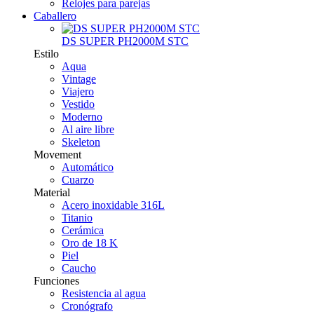
Relojes para parejas
Caballero
DS SUPER PH2000M STC
Estilo
Aqua
Vintage
Viajero
Vestido
Moderno
Al aire libre
Skeleton
Movement
Automático
Cuarzo
Material
Acero inoxidable 316L
Titanio
Cerámica
Oro de 18 K
Piel
Caucho
Funciones
Resistencia al agua
Cronógrafo