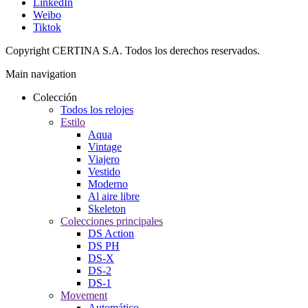
LinkedIn
Weibo
Tiktok
Copyright CERTINA S.A. Todos los derechos reservados.
Main navigation
Colección
Todos los relojes
Estilo
Aqua
Vintage
Viajero
Vestido
Moderno
Al aire libre
Skeleton
Colecciones principales
DS Action
DS PH
DS-X
DS-2
DS-1
Movement
Automático