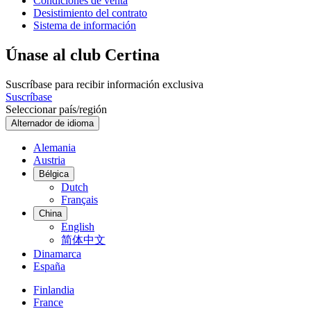
Condiciones de venta
Desistimiento del contrato
Sistema de información
Únase al club Certina
Suscríbase para recibir información exclusiva
Suscríbase
Seleccionar país/región
Alternador de idioma
Alemania
Austria
Bélgica
Dutch
Français
China
English
简体中文
Dinamarca
España
Finlandia
France