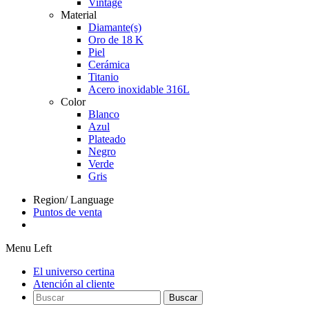
Vintage
Material
Diamante(s)
Oro de 18 K
Piel
Cerámica
Titanio
Acero inoxidable 316L
Color
Blanco
Azul
Plateado
Negro
Verde
Gris
Region/ Language
Puntos de venta
Menu Left
El universo certina
Atención al cliente
Buscar