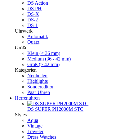
DS Action
DS PH
DS-X
DS-2
DS-1
Uhrwerk
Automatik
Quarz
Größe
Klein (< 36 mm)
Medium (36 - 42 mm)
Groß (> 42 mm)
Kategorien
Neuheiten
Highlights
Sonderedition
Paar-Uhren
Herrenuhren
DS SUPER PH2000M STC
Styles
Aqua
Vintage
Traveler
Dress Watches