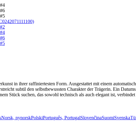
kunst in ihrer raffiniertesten Form. Ausgestattet mit einem automatisc
rstreicht subtil den selbstbewussten Charakter der Trägerin. Ein Datum
 einem Stück suchen, das sowohl technisch als auch elegant ist, verbi
s
Norsk, nynorsk
Polski
Português, Portugal
Slovenčina
Suomi
Svenska
Tü