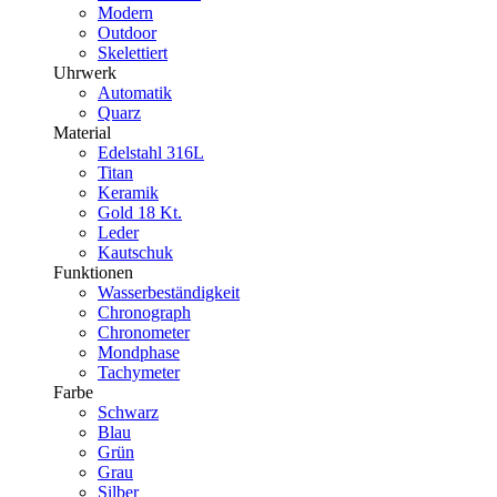
Modern
Outdoor
Skelettiert
Uhrwerk
Automatik
Quarz
Material
Edelstahl 316L
Titan
Keramik
Gold 18 Kt.
Leder
Kautschuk
Funktionen
Wasserbeständigkeit
Chronograph
Chronometer
Mondphase
Tachymeter
Farbe
Schwarz
Blau
Grün
Grau
Silber