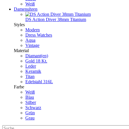
Weiß
Damenuhren
DS Action Diver 38mm Titanium
Styles
Modern
Dress Watches
Aqua
Vintage
Material
Diamant(en)
Gold 18 Kt.
Leder
Keramik
Titan
Edelstahl 316L
Farbe
Weiß
Blau
Silber
Schwarz
Grün
Grau