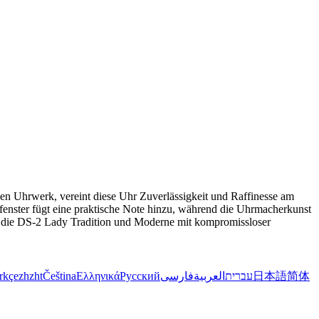
hen Uhrwerk, vereint diese Uhr Zuverlässigkeit und Raffinesse am
sfenster fügt eine praktische Note hinzu, während die Uhrmacherkunst
ndet die DS-2 Lady Tradition und Moderne mit kompromissloser
rkçe
zh
zht
Čeština
Ελληνικά
Русский
فارسی
العربية
עברית
日本語
简体