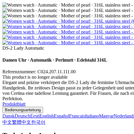
DS-2 Lady Automatic
Damen Uhr ∙ Automatik ∙ Perlmutt ∙ Edelstahl 316L
Referenznummer: C024.207.11.111.00
This product is no longer available
Elegant und präzise verkörpert die DS-2 Lady die feminine Uhrmacher
Handgelenk. Ihr zeitloses Design passt zu jeder Gelegenheit und unte
von Certina eine tadellose Leistung garantiert. Für Frauen, die nach
Perfektion.
Produktblatt
Bedienungsanleitung
Dansk
Deutsch
Eesti
English
Español
Français
Italiano
Magyar
Nederland
中文
繁體中文
한국어