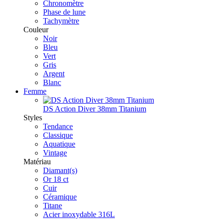
Chronomètre
Phase de lune
Tachymètre
Couleur
Noir
Bleu
Vert
Gris
Argent
Blanc
Femme
DS Action Diver 38mm Titanium
Styles
Tendance
Classique
Aquatique
Vintage
Matériau
Diamant(s)
Or 18 ct
Cuir
Céramique
Titane
Acier inoxydable 316L