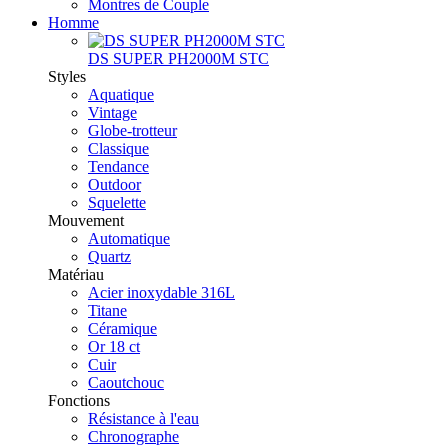
Montres de Couple
Homme
DS SUPER PH2000M STC
Styles
Aquatique
Vintage
Globe-trotteur
Classique
Tendance
Outdoor
Squelette
Mouvement
Automatique
Quartz
Matériau
Acier inoxydable 316L
Titane
Céramique
Or 18 ct
Cuir
Caoutchouc
Fonctions
Résistance à l'eau
Chronographe