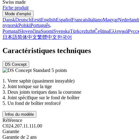
Swiss made
Fiche produit
Mode d’emploi
Dansk
Deutsch
Eesti
English
Español
Français
Italiano
Magyar
Nederland
nynorsk
Polski
Português,
Portugal
Slovenčina
Suomi
Svenska
Türkçe
zh
zht
Čeština
Ελληνικά
Русс
日本語
简体中文
繁體中文
한국어
Caractéristiques techniques
DS Concept
1.
Verre saphir (quasiment inrayable)
2.
Joint torique sur la tige
3.
Deux joints toriques dans la couronne
4.
Joint spécifique sur le fond de boîtier
5.
Un fond de boîtier renforcé
Infos du modèle
Référence
C024.207.11.111.00
Garantie
Garantie de 2 ans