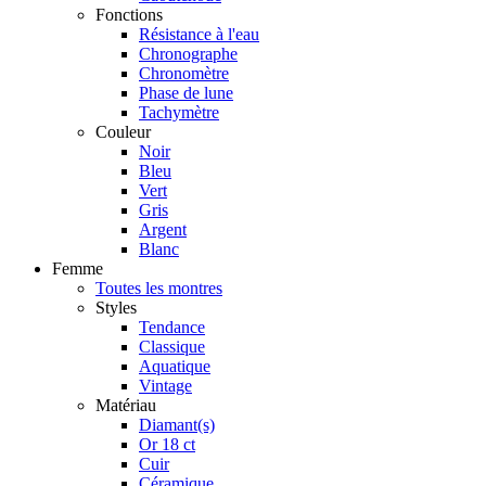
Fonctions
Résistance à l'eau
Chronographe
Chronomètre
Phase de lune
Tachymètre
Couleur
Noir
Bleu
Vert
Gris
Argent
Blanc
Femme
Toutes les montres
Styles
Tendance
Classique
Aquatique
Vintage
Matériau
Diamant(s)
Or 18 ct
Cuir
Céramique