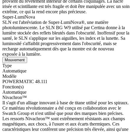
provient du revêtement intérieur de certains coquillages. La nacre
irisée et scintillante est très fragile et doit être manipulée avec un soin
extrême, ce qui la rend encore plus précieuse.
Super-LumiNova
SLN est l'abréviation de Super-LumiNova®, une matière
photoluminescente. Le SLN BG W9 utilisé par Certina donne à la
lumière stockée des reflets bleutés dans l'obscurité. Inoffensif pour la
santé, le SLN s'applique sur les aiguilles, les index et la lunette. Sa
luminosité s'affaiblit progressivement dans l'obscurité, mais se
recharge automatiquement dès que la montre est de nouveau
exposée à la lumière.
Mouvement
Type
Automatique
Modèle
POWERMATIC 48.111
Fonction(s)
Automatique
Nivachron™
Il s'agit d'un alliage innovant à base de titane utilisé pour les spiraux.
Ce matériau révolutionnaire a été conçu en collaboration avec le
Swatch Group et n'est utilisé que pour des marques bien précises.
Les ressorts Nivachron™ sont extrêmement résistants aux champs
magnétiques, aux chocs, à l'usure et aux écarts thermiques. Ces
caractéristiques leur confèrent une précision très élevée, ainsi qu'une