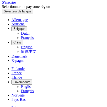
S'inscrire
Sélectionner un pays/une région
Sélecteur de langue
Allemagne
Autriche
Belgique
Dutch
Français
Chine
English
简体中文
Danemark
Espagne
Finlande
France
Irlande
Luxembourg
English
Français
Norvège
Pays-Bas