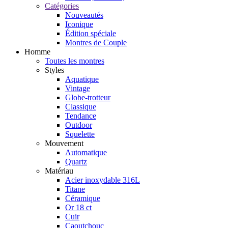
Catégories
Nouveautés
Iconique
Édition spéciale
Montres de Couple
Homme
Toutes les montres
Styles
Aquatique
Vintage
Globe-trotteur
Classique
Tendance
Outdoor
Squelette
Mouvement
Automatique
Quartz
Matériau
Acier inoxydable 316L
Titane
Céramique
Or 18 ct
Cuir
Caoutchouc