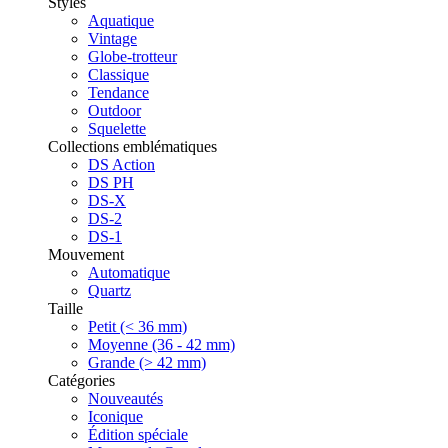
Styles
Aquatique
Vintage
Globe-trotteur
Classique
Tendance
Outdoor
Squelette
Collections emblématiques
DS Action
DS PH
DS-X
DS-2
DS-1
Mouvement
Automatique
Quartz
Taille
Petit (< 36 mm)
Moyenne (36 - 42 mm)
Grande (> 42 mm)
Catégories
Nouveautés
Iconique
Édition spéciale