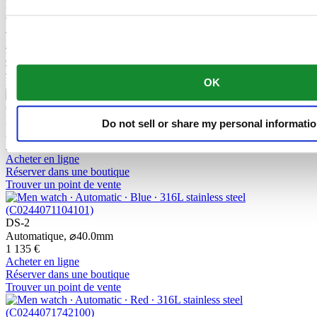
DS-2 Lady
Quartz,
⌀
27.8mm
455 €
Acheter en ligne
Réserver dans une boutique
Trouver un point de vente
Nouveau
OK
DS-2 Chronograph Automatic
Do not sell or share my personal informati
Automatique,
⌀
43.4mm
2 235 €
Acheter en ligne
Réserver dans une boutique
Trouver un point de vente
DS-2
Automatique,
⌀
40.0mm
1 135 €
Acheter en ligne
Réserver dans une boutique
Trouver un point de vente