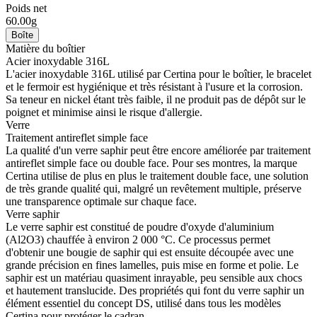
Poids net
60.00g
Boîte
Matière du boîtier
Acier inoxydable 316L
L'acier inoxydable 316L utilisé par Certina pour le boîtier, le bracelet
et le fermoir est hygiénique et très résistant à l'usure et la corrosion.
Sa teneur en nickel étant très faible, il ne produit pas de dépôt sur le
poignet et minimise ainsi le risque d'allergie.
Verre
Traitement antireflet simple face
La qualité d'un verre saphir peut être encore améliorée par traitement
antireflet simple face ou double face. Pour ses montres, la marque
Certina utilise de plus en plus le traitement double face, une solution
de très grande qualité qui, malgré un revêtement multiple, préserve
une transparence optimale sur chaque face.
Verre saphir
Le verre saphir est constitué de poudre d'oxyde d'aluminium
(Al2O3) chauffée à environ 2 000 °C. Ce processus permet
d'obtenir une bougie de saphir qui est ensuite découpée avec une
grande précision en fines lamelles, puis mise en forme et polie. Le
saphir est un matériau quasiment inrayable, peu sensible aux chocs
et hautement translucide. Des propriétés qui font du verre saphir un
élément essentiel du concept DS, utilisé dans tous les modèles
Certina pour protéger le cadran.