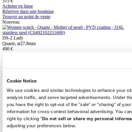
515 €
Acheter en ligne
Réserver dans une boutique
Trouver un point de vente
Nouveau
DS-2 Lady
Quartz,
⌀
27.8mm
490 €
Acheter en ligne
Réserver dans une boutique
Trouver un point de vente
Nouveau
Cookie Notice
DS-2 Lady
We use cookies and similar technologies to enhance your sit
Quartz,
⌀
27.8mm
515 €
analyze traffic, and serve targeted advertisements. Under
Acheter en ligne
you have the right to opt-out of the "sale" or "sharing" of you
Réserver dans une boutique
information for cross-context behavioral advertising. You can
Trouver un point de vente
Nouveau
right by clicking "
Do not sell or share my personal informa
adjusting your preferences below.