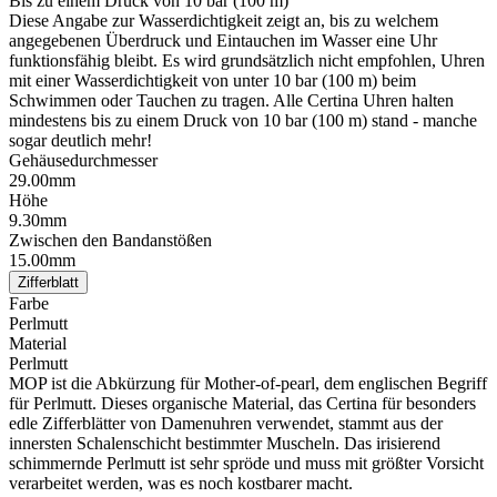
Bis zu einem Druck von 10 bar (100 m)
Diese Angabe zur Wasserdichtigkeit zeigt an, bis zu welchem
angegebenen Überdruck und Eintauchen im Wasser eine Uhr
funktionsfähig bleibt. Es wird grundsätzlich nicht empfohlen, Uhren
mit einer Wasserdichtigkeit von unter 10 bar (100 m) beim
Schwimmen oder Tauchen zu tragen. Alle Certina Uhren halten
mindestens bis zu einem Druck von 10 bar (100 m) stand - manche
sogar deutlich mehr!
Gehäusedurchmesser
29.00mm
Höhe
9.30mm
Zwischen den Bandanstößen
15.00mm
Zifferblatt
Farbe
Perlmutt
Material
Perlmutt
MOP ist die Abkürzung für Mother-of-pearl, dem englischen Begriff
für Perlmutt. Dieses organische Material, das Certina für besonders
edle Zifferblätter von Damenuhren verwendet, stammt aus der
innersten Schalenschicht bestimmter Muscheln. Das irisierend
schimmernde Perlmutt ist sehr spröde und muss mit größter Vorsicht
verarbeitet werden, was es noch kostbarer macht.