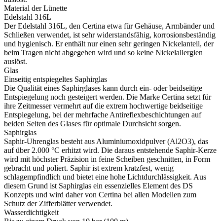
Material der Lünette
Edelstahl 316L
Der Edelstahl 316L, den Certina etwa für Gehäuse, Armbänder und
Schließen verwendet, ist sehr widerstandsfähig, korrosionsbeständig
und hygienisch. Er enthält nur einen sehr geringen Nickelanteil, der
beim Tragen nicht abgegeben wird und so keine Nickelallergien
auslöst.
Glas
Einseitig entspiegeltes Saphirglas
Die Qualität eines Saphirglases kann durch ein- oder beidseitige
Entspiegelung noch gesteigert werden. Die Marke Certina setzt für
ihre Zeitmesser vermehrt auf die extrem hochwertige beidseitige
Entspiegelung, bei der mehrfache Antireflexbeschichtungen auf
beiden Seiten des Glases für optimale Durchsicht sorgen.
Saphirglas
Saphir-Uhrenglas besteht aus Aluminiumoxidpulver (Al2O3), das
auf über 2.000 °C erhitzt wird. Die daraus entstehende Saphir-Kerze
wird mit höchster Präzision in feine Scheiben geschnitten, in Form
gebracht und poliert. Saphir ist extrem kratzfest, wenig
schlagempfindlich und bietet eine hohe Lichtdurchlässigkeit. Aus
diesem Grund ist Saphirglas ein essenzielles Element des DS
Konzepts und wird daher von Certina bei allen Modellen zum
Schutz der Zifferblätter verwendet.
Wasserdichtigkeit