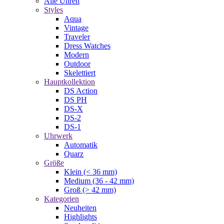
Alle Uhren
Styles
Aqua
Vintage
Traveler
Dress Watches
Modern
Outdoor
Skelettiert
Hauptkollektion
DS Action
DS PH
DS-X
DS-2
DS-1
Uhrwerk
Automatik
Quarz
Größe
Klein (< 36 mm)
Medium (36 - 42 mm)
Groß (> 42 mm)
Kategorien
Neuheiten
Highlights