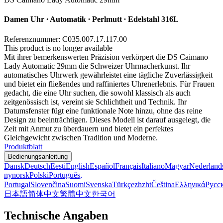
Damen Uhr ∙ Automatik ∙ Perlmutt ∙ Edelstahl 316L
Referenznummer: C035.007.17.117.00
This product is no longer available
Mit ihrer bemerkenswerten Präzision verkörpert die DS Caimano
Lady Automatic 29mm die Schweizer Uhrmacherkunst. Ihr
automatisches Uhrwerk gewährleistet eine tägliche Zuverlässigkeit
und bietet ein fließendes und raffiniertes Uhrenerlebnis. Für Frauen
gedacht, die eine Uhr suchen, die sowohl klassisch als auch
zeitgenössisch ist, vereint sie Schlichtheit und Technik. Ihr
Datumsfenster fügt eine funktionale Note hinzu, ohne das reine
Design zu beeinträchtigen. Dieses Modell ist darauf ausgelegt, die
Zeit mit Anmut zu überdauern und bietet ein perfektes
Gleichgewicht zwischen Tradition und Moderne.
Produktblatt
Bedienungsanleitung
Dansk
Deutsch
Eesti
English
Español
Français
Italiano
Magyar
Nederland
nynorsk
Polski
Português,
Portugal
Slovenčina
Suomi
Svenska
Türkçe
zh
zht
Čeština
Ελληνικά
Русс
日本語
简体中文
繁體中文
한국어
Technische Angaben