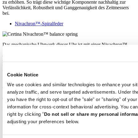
zu erhöhen. So trägt diese wichtige Komponente nachhaltig zur
Verlässlichkeit, Robustheit und Ganggenauigkeit des Zeitmessers
bei.
Nivachron™-Spiralfeder
Das mechanische Uhrwerk dieser Uhr ist mit einer Nivachron™-
Spiralfeder ausgestattet. Dieses innovative Material wurde
entwickelt, um die Widerstandsfähigkeit gegenüber Magnetfeldern
zu erhöhen. So trägt diese wichtige Komponente nachhaltig zur
Verlässlichkeit, Robustheit und Ganggenauigkeit des Zeitmessers
bei.
Cookie Notice
Ähnliche Produkte
We use cookies and similar technologies to enhance your sit
analyze traffic, and serve targeted advertisements. Under
Offizieller Händler
you have the right to opt-out of the "sale" or "sharing" of you
information for cross-context behavioral advertising. You can
Kostenlose Lieferung
right by clicking "
Do not sell or share my personal informa
Kostenlose Rücksendung
adjusting your preferences below.
Sichere Bezahlung