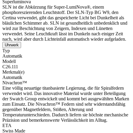
Superluminova
SLN ist die Abkürzung für Super-LumiNova®, einem
phosphoreszierenden Leuchtstoff. Der SLN-Typ BG W9, den
Certina verwendet, gibt das gespeicherte Licht bei Dunkelheit als
bläulichen Schimmer ab. SLN ist gesundheitlich unbedenklich und
wird zur Beschichtung von Zeigern, Indexen und Lünetten
verwendet. Seine Leuchtkraft lässt im Dunkeln nach einiger Zeit
nach, wird aber durch Lichteinfall automatisch wieder aufgeladen.
Uhrwerk
Typ
Automatik
Modell
C26.111
Merkmal(e)
Automatik
Nivachron™
Eine völlig neuartige titanbasierte Legierung, die für Spiralfedern
verwendet wird. Das innovative Material wurde unter Beteiligung
der Swatch Group entwickelt und kommt bei ausgewählten Marken
zum Einsatz. Die Nivachron™ Federn sind sehr widerstandsfähig
gegenüber Magnetfeldern, Stößen, Alterung und
Temperaturunterschieden. Dadurch liefern sie höchste mechanische
Präzision und bemerkenswerte Verlässlichkeit im Alltag.
ETA
Swiss Made