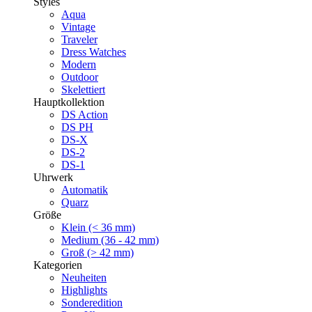
Styles
Aqua
Vintage
Traveler
Dress Watches
Modern
Outdoor
Skelettiert
Hauptkollektion
DS Action
DS PH
DS-X
DS-2
DS-1
Uhrwerk
Automatik
Quarz
Größe
Klein (< 36 mm)
Medium (36 - 42 mm)
Groß (> 42 mm)
Kategorien
Neuheiten
Highlights
Sonderedition