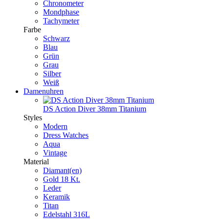
Chronometer
Mondphase
Tachymeter
Farbe
Schwarz
Blau
Grün
Grau
Silber
Weiß
Damenuhren
DS Action Diver 38mm Titanium
Styles
Modern
Dress Watches
Aqua
Vintage
Material
Diamant(en)
Gold 18 Kt.
Leder
Keramik
Titan
Edelstahl 316L