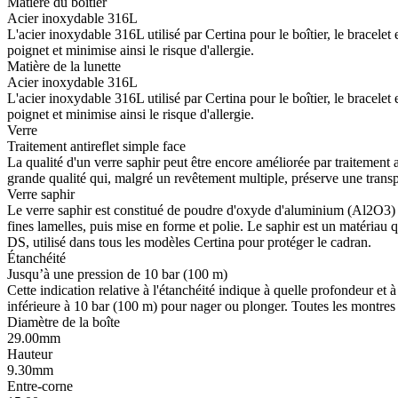
Matière du boîtier
Acier inoxydable 316L
L'acier inoxydable 316L utilisé par Certina pour le boîtier, le bracelet et
poignet et minimise ainsi le risque d'allergie.
Matière de la lunette
Acier inoxydable 316L
L'acier inoxydable 316L utilisé par Certina pour le boîtier, le bracelet et
poignet et minimise ainsi le risque d'allergie.
Verre
Traitement antireflet simple face
La qualité d'un verre saphir peut être encore améliorée par traitement a
grande qualité qui, malgré un revêtement multiple, préserve une trans
Verre saphir
Le verre saphir est constitué de poudre d'oxyde d'aluminium (Al2O3) 
fines lamelles, puis mise en forme et polie. Le saphir est un matériau
DS, utilisé dans tous les modèles Certina pour protéger le cadran.
Étanchéité
Jusqu’à une pression de 10 bar (100 m)
Cette indication relative à l'étanchéité indique à quelle profondeur et
inférieure à 10 bar (100 m) pour nager ou plonger. Toutes les montres 
Diamètre de la boîte
29.00mm
Hauteur
9.30mm
Entre-corne