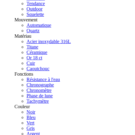
Tendance
Outdoor
Squelette
Mouvement
Automatique
Quartz
Matériau
Acier inoxydable 316L
Titane
Céramique
Or 18 ct
Cuir
Caoutchouc
Fonctions
Résistance à l'eau
Chronographe
Chronomètre
Phase de lune
Tachymètre
Couleur
Noir
Bleu
Vert
Gris
Argent