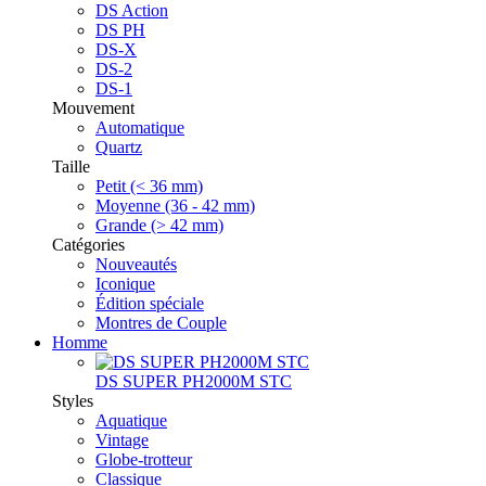
DS Action
DS PH
DS-X
DS-2
DS-1
Mouvement
Automatique
Quartz
Taille
Petit (< 36 mm)
Moyenne (36 - 42 mm)
Grande (> 42 mm)
Catégories
Nouveautés
Iconique
Édition spéciale
Montres de Couple
Homme
DS SUPER PH2000M STC
Styles
Aquatique
Vintage
Globe-trotteur
Classique