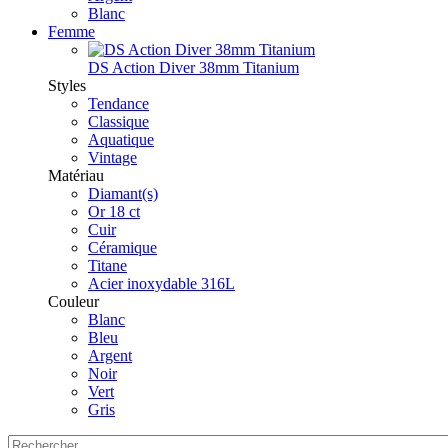
Blanc
Femme
DS Action Diver 38mm Titanium
Styles
Tendance
Classique
Aquatique
Vintage
Matériau
Diamant(s)
Or 18 ct
Cuir
Céramique
Titane
Acier inoxydable 316L
Couleur
Blanc
Bleu
Argent
Noir
Vert
Gris