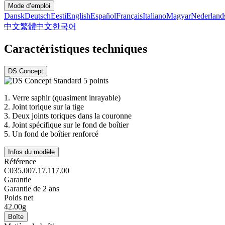
Mode d’emploi
Dansk
Deutsch
Eesti
English
Español
Français
Italiano
Magyar
Nederland
中文
繁體中文
한국어
Caractéristiques techniques
DS Concept
1.
Verre saphir (quasiment inrayable)
2.
Joint torique sur la tige
3.
Deux joints toriques dans la couronne
4.
Joint spécifique sur le fond de boîtier
5.
Un fond de boîtier renforcé
Infos du modèle
Référence
C035.007.17.117.00
Garantie
Garantie de 2 ans
Poids net
42.00g
Boîte