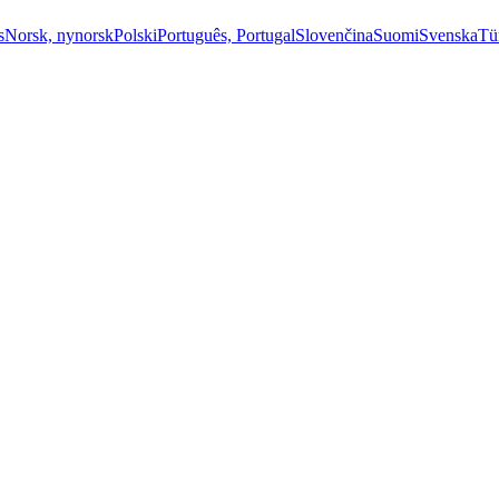
s
Norsk, nynorsk
Polski
Português, Portugal
Slovenčina
Suomi
Svenska
Tü