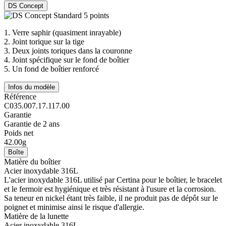
DS Concept
1.
Verre saphir (quasiment inrayable)
2.
Joint torique sur la tige
3.
Deux joints toriques dans la couronne
4.
Joint spécifique sur le fond de boîtier
5.
Un fond de boîtier renforcé
Infos du modèle
Référence
C035.007.17.117.00
Garantie
Garantie de 2 ans
Poids net
42.00g
Boîte
Matière du boîtier
Acier inoxydable 316L
L'acier inoxydable 316L utilisé par Certina pour le boîtier, le bracelet
et le fermoir est hygiénique et très résistant à l'usure et la corrosion.
Sa teneur en nickel étant très faible, il ne produit pas de dépôt sur le
poignet et minimise ainsi le risque d'allergie.
Matière de la lunette
Acier inoxydable 316L