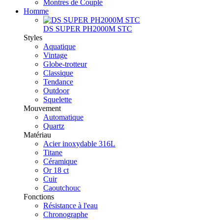
Montres de Couple
Homme
DS SUPER PH2000M STC
Styles
Aquatique
Vintage
Globe-trotteur
Classique
Tendance
Outdoor
Squelette
Mouvement
Automatique
Quartz
Matériau
Acier inoxydable 316L
Titane
Céramique
Or 18 ct
Cuir
Caoutchouc
Fonctions
Résistance à l'eau
Chronographe