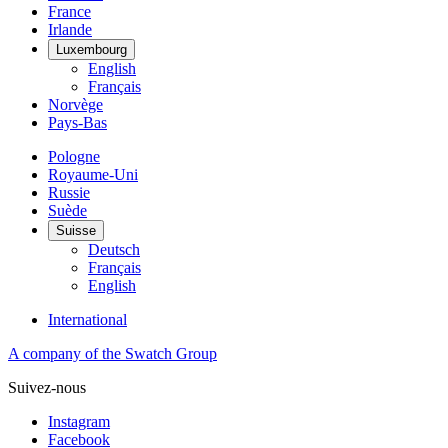
France
Irlande
Luxembourg
English
Français
Norvège
Pays-Bas
Pologne
Royaume-Uni
Russie
Suède
Suisse
Deutsch
Français
English
International
A company of the Swatch Group
Suivez-nous
Instagram
Facebook