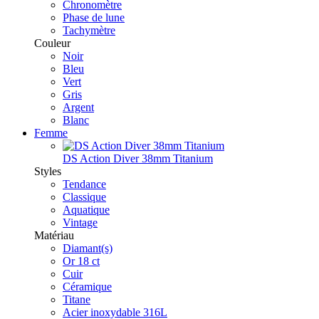
Chronomètre
Phase de lune
Tachymètre
Couleur
Noir
Bleu
Vert
Gris
Argent
Blanc
Femme
DS Action Diver 38mm Titanium
Styles
Tendance
Classique
Aquatique
Vintage
Matériau
Diamant(s)
Or 18 ct
Cuir
Céramique
Titane
Acier inoxydable 316L