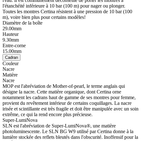
l'eau. Il est communément déconseillé de porter les montres à
l'étanchéité inférieure à 10 bar (100 m) pour nager ou plonger.
Toutes les montres Certina résistent à une pression de 10 bar (100
m), voire bien plus pour certains modèles!
Diamètre de la boîte
29.00mm
Hauteur
9.30mm
Entre-corne
15.00mm
Cadran
Couleur
Nacre
Matière
Nacre
MOP est l'abréviation de Mother-of-pearl, le terme anglais qui
désigne la nacre. Cette matière organique, dont Certina orne
notamment les cadrans haut de gamme de ses montres pour femme,
provient du revêtement intérieur de certains coquillages. La nacre
irisée et scintillante est très fragile et doit être manipulée avec un soin
extrême, ce qui la rend encore plus précieuse.
Super-LumiNova
SLN est l'abréviation de Super-LumiNova®, une matière
photoluminescente. Le SLN BG W9 utilisé par Certina donne à la
lumière stockée des reflets bleutés dans l'obscurité. Inoffensif pour la