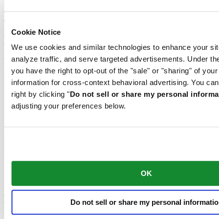
la résistance aux champs magnétiques. Ce composant important
contribue durablement à la fiabilité, à la robustesse et à la précision
du garde-temps.
Cookie Notice
Produits associés
We use cookies and similar technologies to enhance your sit
analyze traffic, and serve targeted advertisements. Under
Boutique Officielle
you have the right to opt-out of the "sale" or "sharing" of you
Livraison Gratuite
information for cross-context behavioral advertising. You can
right by clicking "
Do not sell or share my personal informa
Retours Gratuits
adjusting your preferences below.
Paiement Sécurisé
Swiss made
Nous acceptons les modes de paiement suivants
OK
Footer column 1
Do not sell or share my personal informati