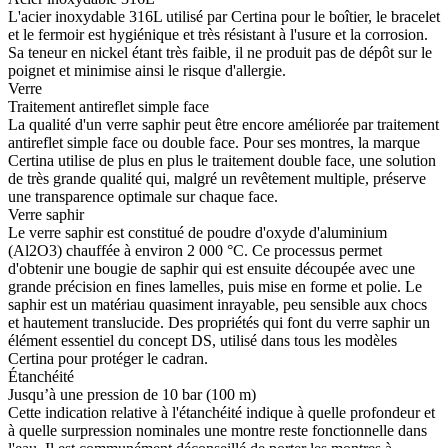
L'acier inoxydable 316L utilisé par Certina pour le boîtier, le bracelet
et le fermoir est hygiénique et très résistant à l'usure et la corrosion.
Sa teneur en nickel étant très faible, il ne produit pas de dépôt sur le
poignet et minimise ainsi le risque d'allergie.
Verre
Traitement antireflet simple face
La qualité d'un verre saphir peut être encore améliorée par traitement
antireflet simple face ou double face. Pour ses montres, la marque
Certina utilise de plus en plus le traitement double face, une solution
de très grande qualité qui, malgré un revêtement multiple, préserve
une transparence optimale sur chaque face.
Verre saphir
Le verre saphir est constitué de poudre d'oxyde d'aluminium
(Al2O3) chauffée à environ 2 000 °C. Ce processus permet
d'obtenir une bougie de saphir qui est ensuite découpée avec une
grande précision en fines lamelles, puis mise en forme et polie. Le
saphir est un matériau quasiment inrayable, peu sensible aux chocs
et hautement translucide. Des propriétés qui font du verre saphir un
élément essentiel du concept DS, utilisé dans tous les modèles
Certina pour protéger le cadran.
Étanchéité
Jusqu’à une pression de 10 bar (100 m)
Cette indication relative à l'étanchéité indique à quelle profondeur et
à quelle surpression nominales une montre reste fonctionnelle dans