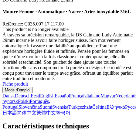
Montre Femme ∙ Automatique ∙ Nacre ∙ Acier inoxydable 316L
Référence: C035.007.17.117.00
This product is no longer available
À travers sa précision remarquable, la DS Caimano Lady Automatic
29mm incarne le savoir-faire horloger suisse. Son mouvement
automatique lui assure une fiabilité au quotidien, offrant une
expérience horlogère fluide et raffinée. Pensée pour les femmes en
quête d’une montre à la fois classique et contemporaine, elle allie
sobriété et technicité. Son guichet de date ajoute une touche
fonctionnelle sans compromettre la pureté du design. Ce modèle est
conçu pour traverser le temps avec grâce, offrant un équilibre parfait
entre tradition et modernité.
Fiche produit
Mode d’emploi
Dansk
Deutsch
Eesti
English
Español
Français
Italiano
Magyar
Nederland
nynorsk
Polski
Português,
Portugal
Slovenčina
Suomi
Svenska
Türkçe
zh
zht
Čeština
Ελληνικά
Русс
日本語
简体中文
繁體中文
한국어
Caractéristiques techniques