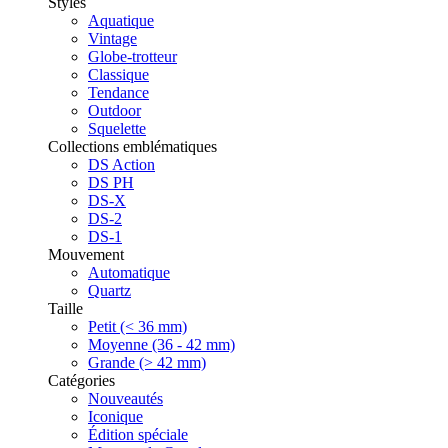
Styles
Aquatique
Vintage
Globe-trotteur
Classique
Tendance
Outdoor
Squelette
Collections emblématiques
DS Action
DS PH
DS-X
DS-2
DS-1
Mouvement
Automatique
Quartz
Taille
Petit (< 36 mm)
Moyenne (36 - 42 mm)
Grande (> 42 mm)
Catégories
Nouveautés
Iconique
Édition spéciale