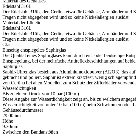
Material des Gehäuses
Edelstahl 316L
Der Edelstahl 316L, den Certina etwa für Gehäuse, Armbänder und Schl
Tragen nicht abgegeben wird und so keine Nickelallergien auslöst.
Material der Lünette
Edelstahl 316L
Der Edelstahl 316L, den Certina etwa für Gehäuse, Armbänder und Schl
Tragen nicht abgegeben wird und so keine Nickelallergien auslöst.
Glas
Einseitig entspiegeltes Saphirglas
Die Qualität eines Saphirglases kann durch ein- oder beidseitige Ents
Entspiegelung, bei der mehrfache Antireflexbeschichtungen auf beiden
Saphirglas
Saphir-Uhrenglas besteht aus Aluminiumoxidpulver (Al2O3), das auf ü
gebracht und poliert. Saphir ist extrem kratzfest, wenig schlagempfi
von Certina bei allen Modellen zum Schutz der Zifferblätter verwende
Wasserdichtigkeit
Bis zu einem Druck von 10 bar (100 m)
Diese Angabe zur Wasserdichtigkeit zeigt an, bis zu welchem angege
Wasserdichtigkeit von unter 10 bar (100 m) beim Schwimmen oder Tau
Gehäusedurchmesser
29.00mm
Höhe
9.30mm
Zwischen den Bandanstößen