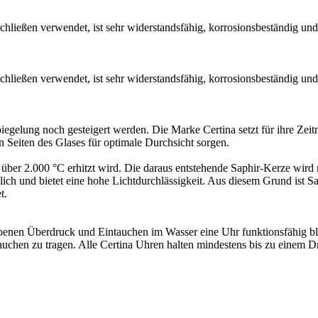
ießen verwendet, ist sehr widerstandsfähig, korrosionsbeständig und h
ießen verwendet, ist sehr widerstandsfähig, korrosionsbeständig und h
piegelung noch gesteigert werden. Die Marke Certina setzt für ihre Zei
 Seiten des Glases für optimale Durchsicht sorgen.
ber 2.000 °C erhitzt wird. Die daraus entstehende Saphir-Kerze wird m
ndlich und bietet eine hohe Lichtdurchlässigkeit. Aus diesem Grund ist 
t.
benen Überdruck und Eintauchen im Wasser eine Uhr funktionsfähig blei
chen zu tragen. Alle Certina Uhren halten mindestens bis zu einem Dr