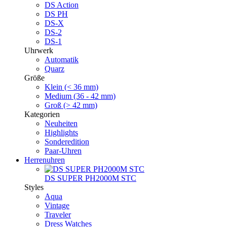
DS Action
DS PH
DS-X
DS-2
DS-1
Uhrwerk
Automatik
Quarz
Größe
Klein (< 36 mm)
Medium (36 - 42 mm)
Groß (> 42 mm)
Kategorien
Neuheiten
Highlights
Sonderedition
Paar-Uhren
Herrenuhren
DS SUPER PH2000M STC
Styles
Aqua
Vintage
Traveler
Dress Watches