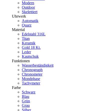
Modern
Outdoor
Skelettiert
Uhrwerk
Automatik
Quarz
Material
Edelstahl 316L
Titan
Keramik
Gold 18 Kt.
Leder
Kautschuk
Funktionen
Wasserbeständigkeit
Chronograph
Chronometer
Mondphase
Tachymeter
Farbe
Schwarz
Blau
Grün
Grau
Silber