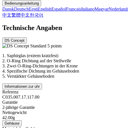
Bedienungsanleitung
Dansk
Deutsch
Eesti
English
Español
Français
Italiano
Magyar
Nederland
中文
繁體中文
한국어
Technische Angaben
DS Concept
1.
Saphirglas (extrem kratzfest)
2.
O-Ring Dichtung auf der Stellwelle
3.
Zwei O-Ring-Dichtungen in der Krone
4.
Spezifische Dichtung im Gehäuseboden
5.
Verstärkter Gehäuseboden
Informationen zur uhr
Referenz
C035.007.17.117.00
Garantie
2-jährige Garantie
Nettogewicht
42.00g
Gehäuse