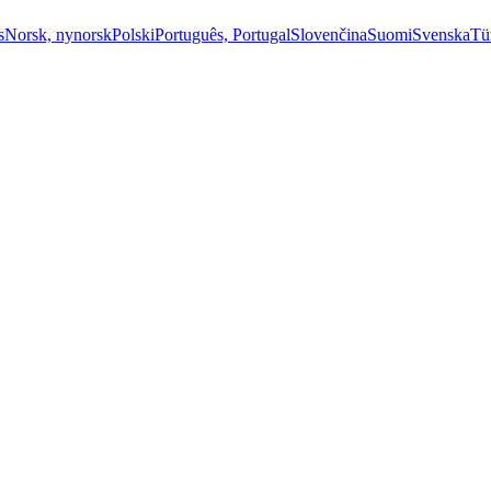
s
Norsk, nynorsk
Polski
Português, Portugal
Slovenčina
Suomi
Svenska
Tü