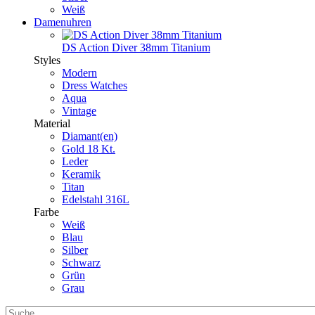
Weiß
Damenuhren
DS Action Diver 38mm Titanium
Styles
Modern
Dress Watches
Aqua
Vintage
Material
Diamant(en)
Gold 18 Kt.
Leder
Keramik
Titan
Edelstahl 316L
Farbe
Weiß
Blau
Silber
Schwarz
Grün
Grau