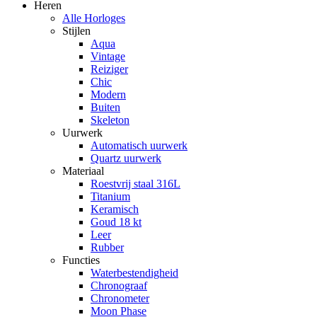
Heren
Alle Horloges
Stijlen
Aqua
Vintage
Reiziger
Chic
Modern
Buiten
Skeleton
Uurwerk
Automatisch uurwerk
Quartz uurwerk
Materiaal
Roestvrij staal 316L
Titanium
Keramisch
Goud 18 kt
Leer
Rubber
Functies
Waterbestendigheid
Chronograaf
Chronometer
Moon Phase