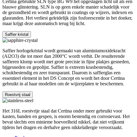
Certina gebruikte SLN type BG W9 het opgeslagen licht uit als een
blauwe glinstering. SLN is op geen enkele manier schadelijk voor
de gezondheid en wordt gebruikt in coatings op wijzers, indexen en
glasranden. Het verliest geleidelijk zijn fosforescentie in het donker,
maar krijgt deze automatisch terug bij licht.
Saffier kristal
Saffier horlogekristal wordt gemaakt van aluminiumoxidekracht
(Al2O3) die tot meer dan 2000°C wordt verhit. De resulterende
saffieren klomp wordt met grote precisie in fijne plakjes gesneden,
bijgesneden en gepolijst. Saffier is extreem krasbestendig,
schokbestendig en zeer transparant. Daarom is saffierglas een
essentieel element in het DS Concept en wordt het door Certina
gebruikt in al haar modellen om de wijzerplaten te beschermen.
Roestvrij staal
Het 316L roestvrije staal dat Certina onder meer gebruikt voor
kasten, banden en gespen, is enorm bestendig en corrosievast. Het
bevat slechts een minieme hoeveelheid nikkel, dat niet vrijkomt
tijdens het dragen en derhalve geen nikkelallergie veroorzaakt.