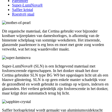
Parelmoer
Super-LumiNova®
Saffier kristal
Roestvrij staal
Dit organische materiaal, dat Certina gebruikt voor bijzonder
kostbare wijzerplaten van dameshorloges, is afkomstig van de
binnenste schelplaag van sommige weekdieren. Het iriserende,
glanzende paarlemoer is erg bros en moet met grote zorg worden
verwerkt, wat het nog waardevoller maakt.
Super-LumiNova® (SLN) is een lichtgevend materiaal met
fosforescerende eigenschappen. In het donker straalt het door
Certina gebruikte SLN type BG W9 het opgeslagen licht uit als een
blauwe glinstering. SLN is op geen enkele manier schadelijk voor
de gezondheid en wordt gebruikt in coatings op wijzers, indexen en
glasranden. Het verliest geleidelijk zijn fosforescentie in het donker,
maar krijgt deze automatisch terug bij licht.
Saffier horlogekristal wordt gemaakt van aluminiumoxidekracht