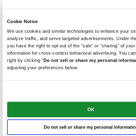
Nivachron™-balansveer
Cookie Notice
Het mechanische uurwerk van dit horloge is uitgerust met een
We use cookies and similar technologies to enhance your sit
Nivachron™-balansveer. Dit innovatieve materiaal werd ontwikkeld
om de weerstand tegen magnetische velden te verhogen. Het is een
analyze traffic, and serve targeted advertisements. Under
belangrijk onderdeel dat een blijvende bijdrage levert aan de
you have the right to opt-out of the "sale" or "sharing" of you
betrouwbaarheid, robuustheid en nauwkeurigheid van het horloge.
information for cross-context behavioral advertising. You can
Gerelateerde producten
right by clicking "
Do not sell or share my personal informa
adjusting your preferences below.
Footer column 1
Verkooppunten
Certina universum
Geslacht
Contactformulier
OK
Nieuws
Footer column 2
Do not sell or share my personal informati