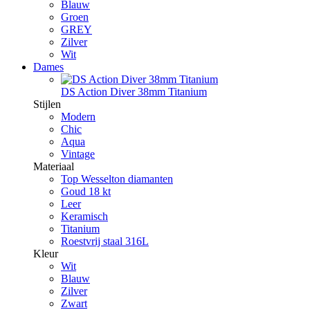
Blauw
Groen
GREY
Zilver
Wit
Dames
DS Action Diver 38mm Titanium
Stijlen
Modern
Chic
Aqua
Vintage
Materiaal
Top Wesselton diamanten
Goud 18 kt
Leer
Keramisch
Titanium
Roestvrij staal 316L
Kleur
Wit
Blauw
Zilver
Zwart