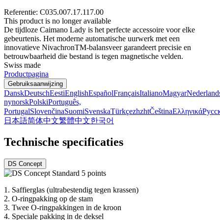
Referentie: C035.007.17.117.00
This product is no longer available
De tijdloze Caimano Lady is het perfecte accessoire voor elke
gebeurtenis. Het moderne automatische uurwerk met een
innovatieve NivachronTM-balansveer garandeert precisie en
betrouwbaarheid die bestand is tegen magnetische velden.
Swiss made
Productpagina
Gebruiksaanwijzing
Dansk
Deutsch
Eesti
English
Español
Français
Italiano
Magyar
Nederland
nynorsk
Polski
Português,
Portugal
Slovenčina
Suomi
Svenska
Türkçe
zh
zht
Čeština
Ελληνικά
Русс
日本語
简体中文
繁體中文
한국어
Technische specificaties
DS Concept
1.
Saffierglas (ultrabestendig tegen krassen)
2.
O-ringpakking op de stam
3.
Twee O-ringpakkingen in de kroon
4.
Speciale pakking in de deksel