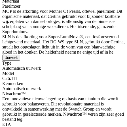
Materiaal
Parelmoer
MOP is de afkorting voor Mother Of Pearls, oftewel parelmoer. Dit
organische materiaal, dat Certina gebruikt voor bijzonder kostbare
wijzerplaten van dameshorloges, is afkomstig van de binnenste
schelplaag van sommige weekdieren. Het iriserende, glanzende
Superluminova
SLN is de afkorting voor Super-LumiNova®, een fosforescerend
lichtgevend materiaal. Het BG W9 type SLN, gebruikt door Certina,
straalt het opgeslagen licht uit in de vorm van een blauwachtige
gloed in het donker. De helderheid neemt na enige tijd af in he
Uurwerk
Type
Automatisch uurwerk
Model
C26.111
Kenmerken
Automatisch uurwerk
Nivachron™
Een innovatieve nieuwe legering op basis van titanium die wordt
gebruikt voor balansveren. Dit revolutionaire materiaal is
ontwikkeld in samenwerking met de Swatch Group en wordt
gebruikt in geselecteerde merken. Nivachron™ veren zijn zeer goed
bestand teg
ETA