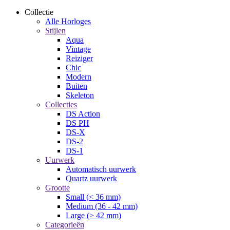
Collectie
Alle Horloges
Stijlen
Aqua
Vintage
Reiziger
Chic
Modern
Buiten
Skeleton
Collecties
DS Action
DS PH
DS-X
DS-2
DS-1
Uurwerk
Automatisch uurwerk
Quartz uurwerk
Grootte
Small (< 36 mm)
Medium (36 - 42 mm)
Large (> 42 mm)
Categorieën