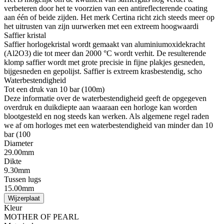
verbeteren door het te voorzien van een antireflecterende coating
aan één of beide zijden. Het merk Certina richt zich steeds meer op
het uitrusten van zijn uurwerken met een extreem hoogwaardi
Saffier kristal
Saffier horlogekristal wordt gemaakt van aluminiumoxidekracht
(Al2O3) die tot meer dan 2000 °C wordt verhit. De resulterende
klomp saffier wordt met grote precisie in fijne plakjes gesneden,
bijgesneden en gepolijst. Saffier is extreem krasbestendig, scho
Waterbestendigheid
Tot een druk van 10 bar (100m)
Deze informatie over de waterbestendigheid geeft de opgegeven
overdruk en duikdiepte aan waaraan een horloge kan worden
blootgesteld en nog steeds kan werken. Als algemene regel raden
we af om horloges met een waterbestendigheid van minder dan 10
bar (100
Diameter
29.00mm
Dikte
9.30mm
Tussen lugs
15.00mm
Wijzerplaat
Kleur
MOTHER OF PEARL