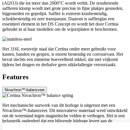
(Al2O3) die tot meer dan 2000°C wordt verhit. De resulterende
saffieren klomp wordt met grote precisie in fijne plakjes gesneden,
bijgesneden en gepolijst. Saffier is extreem krasbestendig,
schokbestendig en zeer transparant. Daarom is saffierglas een
essentieel element in het DS Concept en wordt het door Certina
gebruikt in al haar modellen om de wijzerplaten te beschermen.
Het 316L roestvrije staal dat Certina onder meer gebruikt voor
kasten, banden en gespen, is enorm bestendig en corrosievast. Het
bevat slechts een minieme hoeveelheid nikkel, dat niet vrijkomt
tijdens het dragen en derhalve geen nikkelallergie veroorzaakt.
Features
Nivachron™-balansveer
Het mechanische uurwerk van dit horloge is uitgerust met een
Nivachron™-balansveer. Dit innovatieve materiaal werd ontwikkeld
om de weerstand tegen magnetische velden te verhogen. Het is een
belangrijk onderdeel dat een blijvende bijdrage levert aan de
betrouwbaarheid, robuustheid en nauwkeurigheid van het horloge.