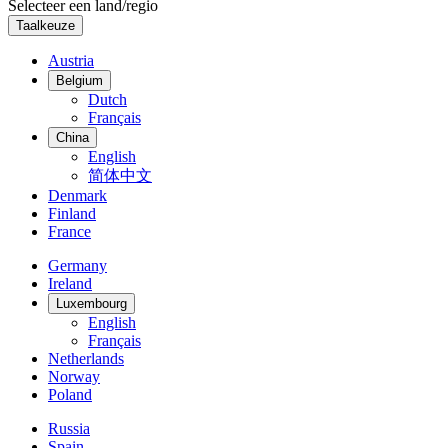
Selecteer een land/regio
Taalkeuze
Austria
Belgium
Dutch
Français
China
English
简体中文
Denmark
Finland
France
Germany
Ireland
Luxembourg
English
Français
Netherlands
Norway
Poland
Russia
Spain