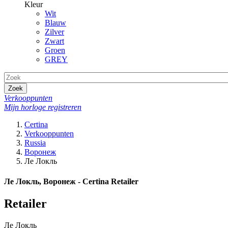
Kleur
Wit
Blauw
Zilver
Zwart
Groen
GREY
Zoek
Verkooppunten
Mijn horloge registreren
Certina
Verkooppunten
Russia
Воронеж
Ле Локль
Ле Локль, Воронеж - Certina Retailer
Retailer
Ле Локль