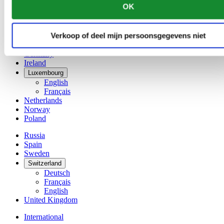
OK
简体中文
Denmark
Finland
Verkoop of deel mijn persoonsgegevens niet
France
Germany
Ireland
Luxembourg
English
Français
Netherlands
Norway
Poland
Russia
Spain
Sweden
Switzerland
Deutsch
Français
English
United Kingdom
International