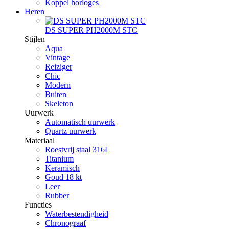
Koppel horloges
Heren
DS SUPER PH2000M STC
Stijlen
Aqua
Vintage
Reiziger
Chic
Modern
Buiten
Skeleton
Uurwerk
Automatisch uurwerk
Quartz uurwerk
Materiaal
Roestvrij staal 316L
Titanium
Keramisch
Goud 18 kt
Leer
Rubber
Functies
Waterbestendigheid
Chronograaf