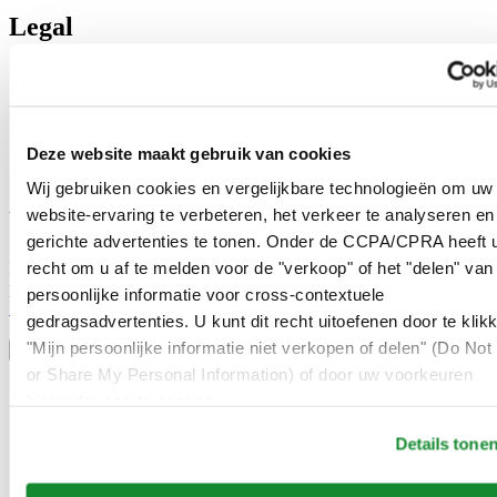
Legal
Gebruikersvoorwaarden
Privacyverklaring
Cookie meldingen
Contact
Deze website maakt gebruik van cookies
Verkoopvoorwaarden
Herroeping van de overeenkomst
Wij gebruiken cookies en vergelijkbare technologieën om uw
website-ervaring te verbeteren, het verkeer te analyseren en
Word lid van de CERTINA club
gerichte advertenties te tonen. Onder de CCPA/CPRA heeft u
recht om u af te melden voor de "verkoop" of het "delen" van
Meld je aan en ontvang exclusieve aanbiedingen en
productrecensies
persoonlijke informatie voor cross-contextuele
Schrijf je in!
gedragsadvertenties. U kunt dit recht uitoefenen door te klik
Selecteer een land/regio
"Mijn persoonlijke informatie niet verkopen of delen" (Do Not 
Taalkeuze
or Share My Personal Information) of door uw voorkeuren
Austria
hieronder aan te passen.
Belgium
Dutch
Details tone
Français
China
English