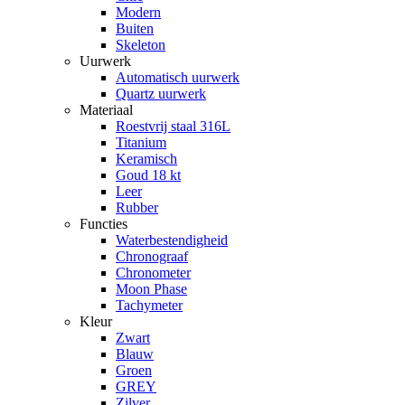
Modern
Buiten
Skeleton
Uurwerk
Automatisch uurwerk
Quartz uurwerk
Materiaal
Roestvrij staal 316L
Titanium
Keramisch
Goud 18 kt
Leer
Rubber
Functies
Waterbestendigheid
Chronograaf
Chronometer
Moon Phase
Tachymeter
Kleur
Zwart
Blauw
Groen
GREY
Zilver