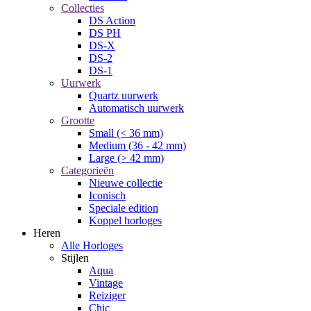
Collecties
DS Action
DS PH
DS-X
DS-2
DS-1
Uurwerk
Quartz uurwerk
Automatisch uurwerk
Grootte
Small (< 36 mm)
Medium (36 - 42 mm)
Large (> 42 mm)
Categorieën
Nieuwe collectie
Iconisch
Speciale edition
Koppel horloges
Heren
Alle Horloges
Stijlen
Aqua
Vintage
Reiziger
Chic