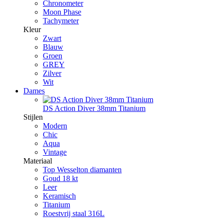
Chronometer
Moon Phase
Tachymeter
Kleur
Zwart
Blauw
Groen
GREY
Zilver
Wit
Dames
DS Action Diver 38mm Titanium
Stijlen
Modern
Chic
Aqua
Vintage
Materiaal
Top Wesselton diamanten
Goud 18 kt
Leer
Keramisch
Titanium
Roestvrij staal 316L