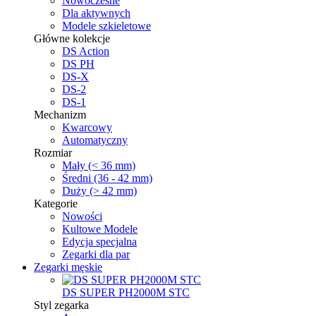
Nowoczesne
Dla aktywnych
Modele szkieletowe
Główne kolekcje
DS Action
DS PH
DS-X
DS-2
DS-1
Mechanizm
Kwarcowy
Automatyczny
Rozmiar
Mały (< 36 mm)
Średni (36 - 42 mm)
Duży (> 42 mm)
Kategorie
Nowości
Kultowe Modele
Edycja specjalna
Zegarki dla par
Zegarki męskie
DS SUPER PH2000M STC
Styl zegarka