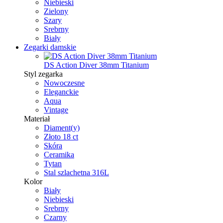
Niebieski
Zielony
Szary
Srebrny
Biały
Zegarki damskie
DS Action Diver 38mm Titanium
Styl zegarka
Nowoczesne
Eleganckie
Aqua
Vintage
Materiał
Diament(y)
Złoto 18 ct
Skóra
Ceramika
Tytan
Stal szlachetna 316L
Kolor
Biały
Niebieski
Srebrny
Czarny