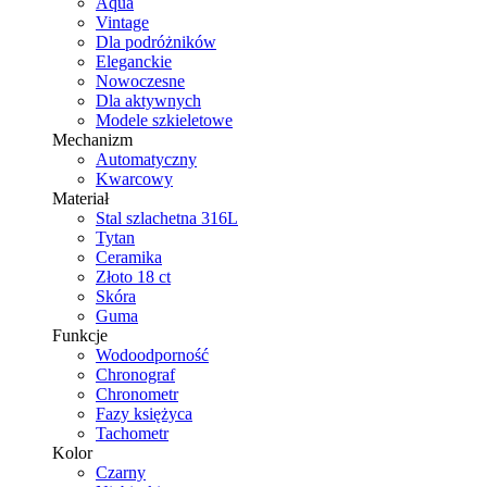
Aqua
Vintage
Dla podróżników
Eleganckie
Nowoczesne
Dla aktywnych
Modele szkieletowe
Mechanizm
Automatyczny
Kwarcowy
Materiał
Stal szlachetna 316L
Tytan
Ceramika
Złoto 18 ct
Skóra
Guma
Funkcje
Wodoodporność
Chronograf
Chronometr
Fazy księżyca
Tachometr
Kolor
Czarny