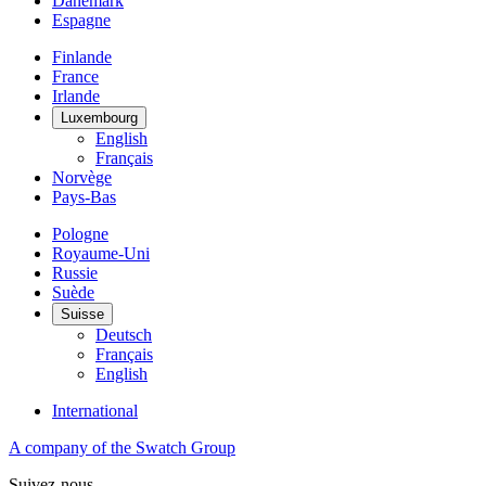
Danemark
Espagne
Finlande
France
Irlande
Luxembourg
English
Français
Norvège
Pays-Bas
Pologne
Royaume-Uni
Russie
Suède
Suisse
Deutsch
Français
English
International
A company of the Swatch Group
Suivez-nous