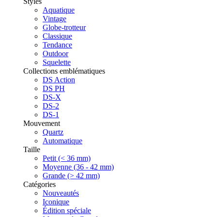
Styles
Aquatique
Vintage
Globe-trotteur
Classique
Tendance
Outdoor
Squelette
Collections emblématiques
DS Action
DS PH
DS-X
DS-2
DS-1
Mouvement
Quartz
Automatique
Taille
Petit (< 36 mm)
Moyenne (36 - 42 mm)
Grande (> 42 mm)
Catégories
Nouveautés
Iconique
Édition spéciale