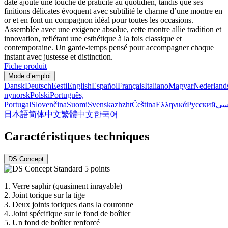
date ajoute une touche de praticité au quotidien, tandis que ses
finitions délicates évoquent avec subtilité le charme d’une montre en
or et en font un compagnon idéal pour toutes les occasions.
Assemblée avec une exigence absolue, cette montre allie tradition et
innovation, reflétant une esthétique à la fois classique et
contemporaine. Un garde-temps pensé pour accompagner chaque
instant avec justesse et distinction.
Fiche produit
Mode d’emploi
Dansk
Deutsch
Eesti
English
Español
Français
Italiano
Magyar
Nederland
nynorsk
Polski
Português,
Portugal
Slovenčina
Suomi
Svenska
zh
zht
Čeština
Ελληνικά
Русский
سی
日本語
简体中文
繁體中文
한국어
Caractéristiques techniques
DS Concept
1.
Verre saphir (quasiment inrayable)
2.
Joint torique sur la tige
3.
Deux joints toriques dans la couronne
4.
Joint spécifique sur le fond de boîtier
5.
Un fond de boîtier renforcé