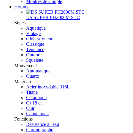
Montres de Couple
Homme
DS SUPER PH2000M STC
Styles
Aquatique
Vintage
Globe-trotteur
Classique
Tendance
Outdoor
Squelette
Mouvement
Automatique
Quartz
Matériau
Acier inoxydable 316L
Titane
Céramique
Or 18 ct
Cuir
Caoutchouc
Fonctions
Résistance à l'eau
Chronographe