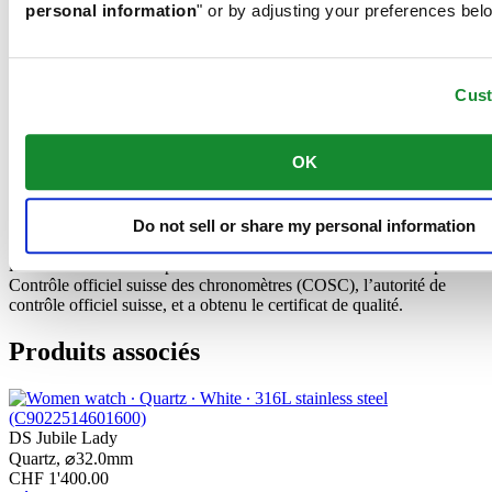
personal information
" or by adjusting your preferences bel
Un chronomètre plus que précis. Un chronomètre est une montre
dont la précision a été officiellement testée et certifiée par un
laboratoire de test indépendant. Ce modèle Certina a été testé par le
Contrôle officiel suisse des chronomètres (COSC), l’autorité de
Cus
contrôle officiel suisse, et a obtenu le certificat de qualité.
Certification COSC
OK
Un chronomètre plus que précis. Un chronomètre est une montre
Do not sell or share my personal information
dont la précision a été officiellement testée et certifiée par un
laboratoire de test indépendant. Ce modèle Certina a été testé par le
Contrôle officiel suisse des chronomètres (COSC), l’autorité de
contrôle officiel suisse, et a obtenu le certificat de qualité.
Produits associés
DS Jubile Lady
Quartz,
⌀
32.0mm
CHF 1'400.00