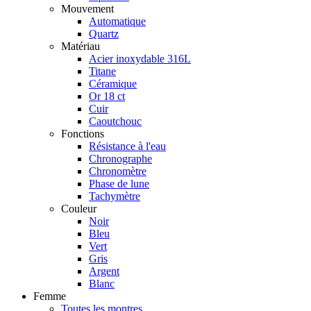
Mouvement
Automatique
Quartz
Matériau
Acier inoxydable 316L
Titane
Céramique
Or 18 ct
Cuir
Caoutchouc
Fonctions
Résistance à l'eau
Chronographe
Chronomètre
Phase de lune
Tachymètre
Couleur
Noir
Bleu
Vert
Gris
Argent
Blanc
Femme
Toutes les montres