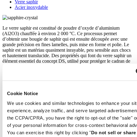
Verre saphir
Acier inoxydable
Le verre saphir est constitué de poudre d’oxyde d’aluminium
(Al2O3) chauffée à environ 2 000 °C. Ce processus permet
d’obtenir une bougie de saphir qui est ensuite découpée avec une
grande précision en fines lamelles, puis mise en forme et polie. Le
saphir est un matériau quasiment inrayable, peu sensible aux chocs
et hautement translucide. Des propriétés qui font du verre saphir un
élément essentiel du concept DS, utilisé pour protéger le cadran de
tous les modèles Certina.
L’acier inoxydable 316L utilisé par Certina pour le boîtier, le
bracelet et le fermoir est très résistant à l’usure et la corrosion. Sa
Cookie Notice
teneur en nickel étant très faible, il ne produit pas de dépôt sur le
We use cookies and similar technologies to enhance your sit
poignet et minimise ainsi le risque d’allergie.
experience, analyze traffic, and serve targeted advertisemen
Caractéristiques
the CCPA/CPRA, you have the right to opt-out of the "sale" o
of your personal information for cross-context behavioral adv
Certification COSC
You can exercise this right by clicking "
Do not sell or shar