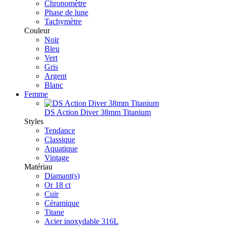
Chronomètre
Phase de lune
Tachymètre
Couleur
Noir
Bleu
Vert
Gris
Argent
Blanc
Femme
DS Action Diver 38mm Titanium
Styles
Tendance
Classique
Aquatique
Vintage
Matériau
Diamant(s)
Or 18 ct
Cuir
Céramique
Titane
Acier inoxydable 316L