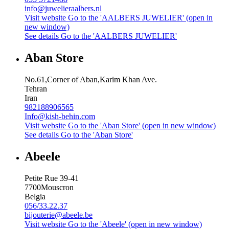
info@juwelieraalbers.nl
Visit website
Go to the 'AALBERS JUWELIER' (open in
new window)
See details
Go to the 'AALBERS JUWELIER'
Aban Store
No.61,Corner of Aban,Karim Khan Ave.
Tehran
Iran
982188906565
Info@kish-behin.com
Visit website
Go to the 'Aban Store' (open in new window)
See details
Go to the 'Aban Store'
Abeele
Petite Rue 39-41
7700
Mouscron
Belgia
056/33.22.37
bijouterie@abeele.be
Visit website
Go to the 'Abeele' (open in new window)