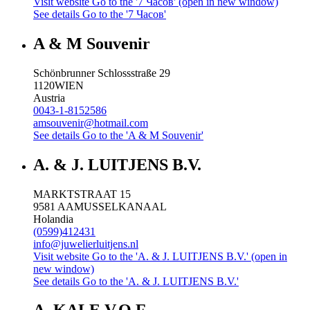
Visit website
Go to the '7 Часов' (open in new window)
See details
Go to the '7 Часов'
A & M Souvenir
Schönbrunner Schlossstraße 29
1120
WIEN
Austria
0043-1-8152586
amsouvenir@hotmail.com
See details
Go to the 'A & M Souvenir'
A. & J. LUITJENS B.V.
MARKTSTRAAT 15
9581 AA
MUSSELKANAAL
Holandia
(0599)412431
info@juwelierluitjens.nl
Visit website
Go to the 'A. & J. LUITJENS B.V.' (open in
new window)
See details
Go to the 'A. & J. LUITJENS B.V.'