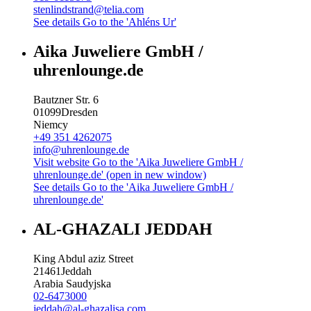
stenlindstrand@telia.com
See details
Go to the 'Ahléns Ur'
Aika Juweliere GmbH /
uhrenlounge.de
Bautzner Str. 6
01099
Dresden
Niemcy
+49 351 4262075
info@uhrenlounge.de
Visit website
Go to the 'Aika Juweliere GmbH /
uhrenlounge.de' (open in new window)
See details
Go to the 'Aika Juweliere GmbH /
uhrenlounge.de'
AL-GHAZALI JEDDAH
King Abdul aziz Street
21461
Jeddah
Arabia Saudyjska
02-6473000
jeddah@al-ghazalisa.com