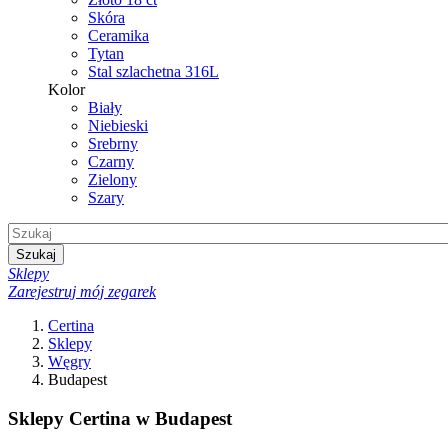
Skóra
Ceramika
Tytan
Stal szlachetna 316L
Kolor
Biały
Niebieski
Srebrny
Czarny
Zielony
Szary
Szukaj
Sklepy
Zarejestruj mój zegarek
Certina
Sklepy
Węgry
Budapest
Sklepy Certina w Budapest