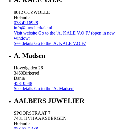
A. KALE V.O.F.
8012 CC
ZWOLLE
Holandia
038 4216928
info@juwelierkale.nl
Visit website
Go to the 'A. KALE V.O.F.' (open in new
window)
See details
Go to the 'A. KALE V.O.F.'
A. Madsen
Hovedgaden 26
3460
Birkerød
Dania
45810548
See details
Go to the 'A. Madsen'
AALBERS JUWELIER
SPOORSTRAAT 7
7481 HV
HAAKSBERGEN
Holandia
053 5721488