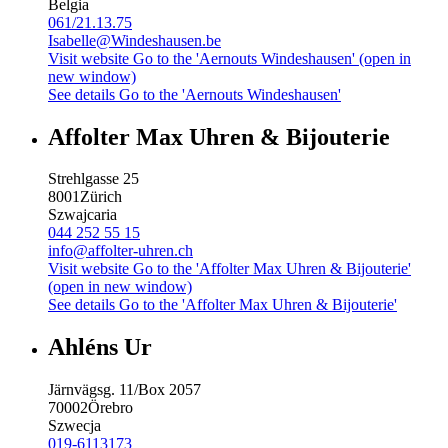
Belgia
061/21.13.75
Isabelle@Windeshausen.be
Visit website
Go to the 'Aernouts Windeshausen' (open in
new window)
See details
Go to the 'Aernouts Windeshausen'
Affolter Max Uhren & Bijouterie
Strehlgasse 25
8001
Zürich
Szwajcaria
044 252 55 15
info@affolter-uhren.ch
Visit website
Go to the 'Affolter Max Uhren & Bijouterie'
(open in new window)
See details
Go to the 'Affolter Max Uhren & Bijouterie'
Ahléns Ur
Järnvägsg. 11/Box 2057
70002
Örebro
Szwecja
019-6113173