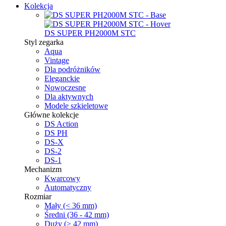
Kolekcja
DS SUPER PH2000M STC
Styl zegarka
Aqua
Vintage
Dla podróżników
Eleganckie
Nowoczesne
Dla aktywnych
Modele szkieletowe
Główne kolekcje
DS Action
DS PH
DS-X
DS-2
DS-1
Mechanizm
Kwarcowy
Automatyczny
Rozmiar
Mały (< 36 mm)
Średni (36 - 42 mm)
Duży (> 42 mm)