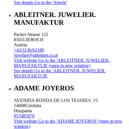
See details
Go to the 'Abeele'
ABLEITNER. JUWELIER.
MANUFAKTUR
Packer Strasse 122
8501
LIEBOCH
Austria
+43/3136/62186
juwelier@ableitner.co.at
Visit website
Go to the 'ABLEITNER. JUWELIER.
MANUFAKTUR' (open in new window)
See details
Go to the 'ABLEITNER. JUWELIER.
MANUFAKTUR'
ADAME JOYEROS
AVENIDA RONDA DE LOS TEJARES, 15
14008
Córdoba
Hiszpania
957485870
Visit website
Go to the 'ADAME JOYEROS' (open in new
window)