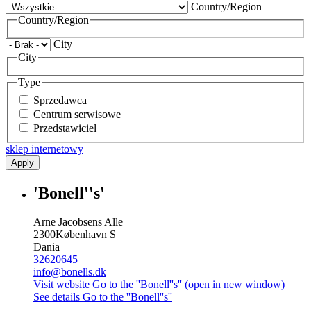
Country/Region
Country/Region
City
City
Type
Sprzedawca
Centrum serwisowe
Przedstawiciel
sklep internetowy
Apply
'Bonell''s'
Arne Jacobsens Alle
2300
København S
Dania
32620645
info@bonells.dk
Visit website
Go to the ''Bonell''s'' (open in new window)
See details
Go to the ''Bonell''s''