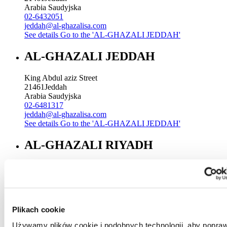
Arabia Saudyjska
02-6432051
jeddah@al-ghazalisa.com
See details
Go to the 'AL-GHAZALI JEDDAH'
AL-GHAZALI JEDDAH
King Abdul aziz Street
21461
Jeddah
Arabia Saudyjska
02-6481317
jeddah@al-ghazalisa.com
See details
Go to the 'AL-GHAZALI JEDDAH'
AL-GHAZALI RIYADH
Sitteen Street
Riyadh
Arabia Saudyjska
00966 1 4744000 Ext. 196
Riyadh@al-ghazalisa.com
Plikach cookie
See details
Go to the 'AL-GHAZALI RIYADH'
Używamy plików cookie i podobnych technologii, aby popraw