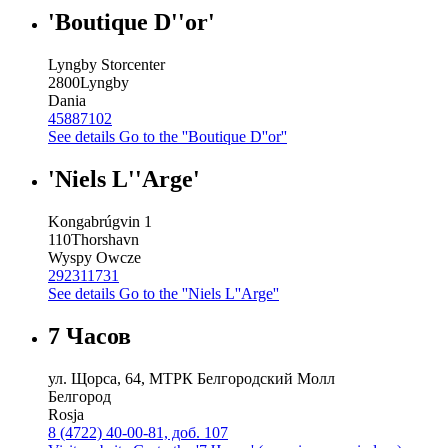
'Boutique D''or'
Lyngby Storcenter
2800
Lyngby
Dania
45887102
See details
Go to the ''Boutique D''or''
'Niels L''Arge'
Kongabrúgvin 1
110
Thorshavn
Wyspy Owcze
292311731
See details
Go to the ''Niels L''Arge''
7 Часов
ул. Щорса, 64, МТРК Белгородский Молл
Белгород
Rosja
8 (4722) 40-00-81, доб. 107