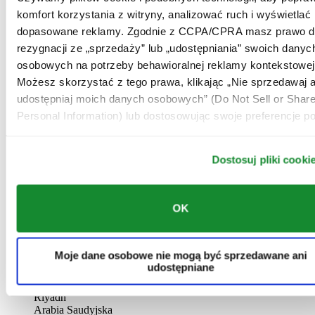
AL-GHAZALI RIYADH
komfort korzystania z witryny, analizować ruch i wyświetlać
dopasowane reklamy. Zgodnie z CCPA/CPRA masz prawo d
Batha
rezygnacji ze „sprzedaży” lub „udostępniania” swoich danyc
Riyadh
Arabia Saudyjska
osobowych na potrzeby behawioralnej reklamy kontekstowej
00966 1 4032968
Możesz skorzystać z tego prawa, klikając „Nie sprzedawaj a
Riyadh@al-ghazalisa.com
udostępniaj moich danych osobowych” (Do Not Sell or Shar
See details
Go to the 'AL-GHAZALI RIYADH'
Personal Information) lub dostosowując swoje preferencje po
AL-GHAZALI RIYADH
Dostosuj pliki cooki
Olaya
Riyadh
Arabia Saudyjska
00966 1 4561410
OK
Riyadh@al-ghazalisa.com
See details
Go to the 'AL-GHAZALI RIYADH'
AL-GHAZALI RIYADH
Moje dane osobowe nie mogą być sprzedawane ani
udostępniane
Olaya
Riyadh
Arabia Saudyjska