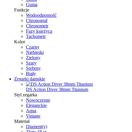
Guma
Funkcje
Wodoodporność
Chronograf
Chronometr
Fazy księżyca
Tachometr
Kolor
Czarny
Niebieski
Zielony
Szary
Srebrny
Biały
Zegarki damskie
DS Action Diver 38mm Titanium
Styl zegarka
Nowoczesne
Eleganckie
Aqua
Vintage
Materiał
Diament(y)
Złoto 18 ct