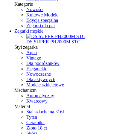
Kategorie
Nowości
Kultowe Modele
Edycja specjalna
Zegarki dla par
Zegarki męskie
DS SUPER PH2000M STC
Styl zegarka
Aqua
Vintage
Dla podróżników
Eleganckie
Nowoczesne
Dla aktywnych
Modele szkieletowe
Mechanizm
Automatyczny
Kwarcowy
Materiał
Stal szlachetna 316L
Tytan
Ceramika
Złoto 18 ct
Skóra