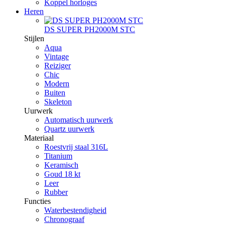
Koppel horloges
Heren
DS SUPER PH2000M STC
Stijlen
Aqua
Vintage
Reiziger
Chic
Modern
Buiten
Skeleton
Uurwerk
Automatisch uurwerk
Quartz uurwerk
Materiaal
Roestvrij staal 316L
Titanium
Keramisch
Goud 18 kt
Leer
Rubber
Functies
Waterbestendigheid
Chronograaf