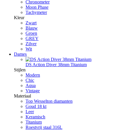
Chronometer
Moon Phase
Tachymeter
Kleur
Zwart
Blauw
Groen
GREY
Zilver
Wit
Dames
DS Action Diver 38mm Titanium
Stijlen
Modern
Chic
Aqua
Vintage
Materiaal
Top Wesselton diamanten
Goud 18 kt
Leer
Keramisch
Titanium
Roestvrij staal 316L