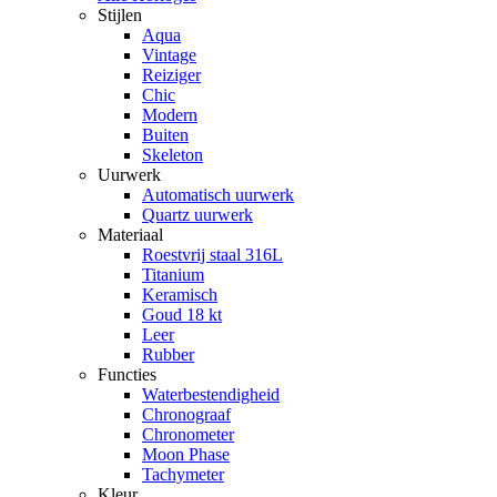
Stijlen
Aqua
Vintage
Reiziger
Chic
Modern
Buiten
Skeleton
Uurwerk
Automatisch uurwerk
Quartz uurwerk
Materiaal
Roestvrij staal 316L
Titanium
Keramisch
Goud 18 kt
Leer
Rubber
Functies
Waterbestendigheid
Chronograaf
Chronometer
Moon Phase
Tachymeter
Kleur