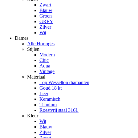
Zwart
Blauw
Groen
GREY
Zilver
Wit
Dames
Alle Horloges
Stijlen
Modern
Chic
Aqua
Vintage
Materiaal
Top Wesselton diamanten
Goud 18 kt
Leer
Keramisch
Titanium
Roestvrij staal 316L
Kleur
Wit
Blauw
Zilver
Zwart