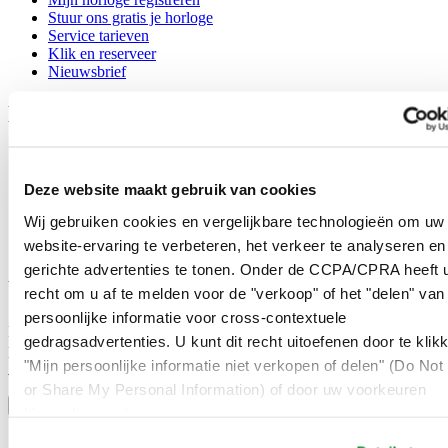
Stuur ons gratis je horloge
Service tarieven
Klik en reserveer
Nieuwsbrief
Legal
Gebruikersvoorwaarden
Privacyverklaring
Deze website maakt gebruik van cookies
Cookie meldingen
Contact
Wij gebruiken cookies en vergelijkbare technologieën om uw
Verkoopvoorwaarden
website-ervaring te verbeteren, het verkeer te analyseren en
Herroeping van de overeenkomst
gerichte advertenties te tonen. Onder de CCPA/CPRA heeft u
Word lid van de CERTINA club
recht om u af te melden voor de "verkoop" of het "delen" van
persoonlijke informatie voor cross-contextuele
Meld je aan en ontvang exclusieve aanbiedingen en
gedragsadvertenties. U kunt dit recht uitoefenen door te klik
productrecensies
"Mijn persoonlijke informatie niet verkopen of delen" (Do Not 
Schrijf je in!
Selecteer een land/regio
or Share My Personal Information) of door uw voorkeuren
Taalkeuze
hieronder aan te passen.
Austria