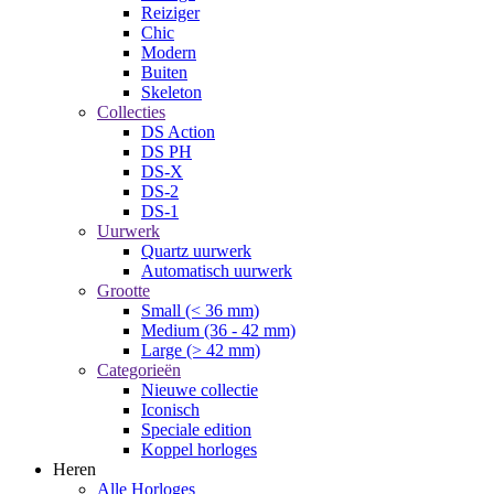
Reiziger
Chic
Modern
Buiten
Skeleton
Collecties
DS Action
DS PH
DS-X
DS-2
DS-1
Uurwerk
Quartz uurwerk
Automatisch uurwerk
Grootte
Small (< 36 mm)
Medium (36 - 42 mm)
Large (> 42 mm)
Categorieën
Nieuwe collectie
Iconisch
Speciale edition
Koppel horloges
Heren
Alle Horloges