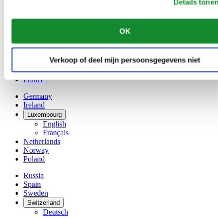
Details tone
Belgium
Dutch
Français
OK
China
English
简体中文
Verkoop of deel mijn persoonsgegevens niet
Denmark
Finland
France
Germany
Ireland
Luxembourg
English
Français
Netherlands
Norway
Poland
Russia
Spain
Sweden
Switzerland
Deutsch