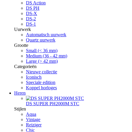
DS Action
DS PH
DS-X
DS-2
DS-1
Uurwerk
Automatisch uurwerk
Quartz uurwerk
Grootte
Small (< 36 mm)
Medium (36 - 42 mm)
Large (> 42 mm)
Categorieën
Nieuwe collectie
Iconisch
Speciale edition
Koppel horloges
Heren
DS SUPER PH2000M STC
Stijlen
Aqua
Vintage
Reiziger
Chic