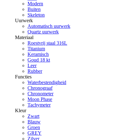
Modern
Buiten
Skeleton
Uurwerk
Automatisch uurwerk
Quartz uurwerk
Materiaal
Roestvrij staal 316L
Titanium
Keramisch
Goud 18 kt
Leer
Rubber
Functies
Waterbestendigheid
Chronograaf
Chronometer
Moon Phase
Tachymeter
Kleur
Zwart
Blauw
Groen
GREY
Zilver