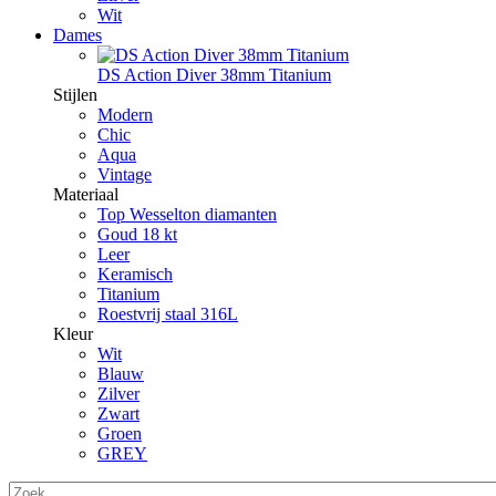
Wit
Dames
DS Action Diver 38mm Titanium
Stijlen
Modern
Chic
Aqua
Vintage
Materiaal
Top Wesselton diamanten
Goud 18 kt
Leer
Keramisch
Titanium
Roestvrij staal 316L
Kleur
Wit
Blauw
Zilver
Zwart
Groen
GREY