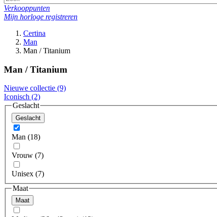
Verkooppunten
Mijn horloge registreren
Certina
Man
Man / Titanium
Man / Titanium
Nieuwe collectie
(9)
Iconisch
(2)
Geslacht
Geslacht
Man (18)
Vrouw (7)
Unisex (7)
Maat
Maat