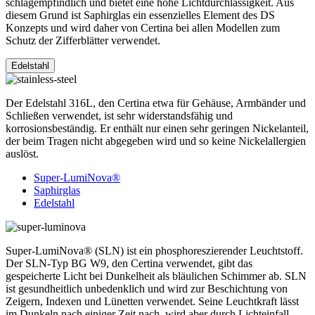
schlagempfindlich und bietet eine hohe Lichtdurchlässigkeit. Aus
diesem Grund ist Saphirglas ein essenzielles Element des DS
Konzepts und wird daher von Certina bei allen Modellen zum
Schutz der Zifferblätter verwendet.
Edelstahl
Der Edelstahl 316L, den Certina etwa für Gehäuse, Armbänder und
Schließen verwendet, ist sehr widerstandsfähig und
korrosionsbeständig. Er enthält nur einen sehr geringen Nickelanteil,
der beim Tragen nicht abgegeben wird und so keine Nickelallergien
auslöst.
Super-LumiNova®
Saphirglas
Edelstahl
Super-LumiNova® (SLN) ist ein phosphoreszierender Leuchtstoff.
Der SLN-Typ BG W9, den Certina verwendet, gibt das
gespeicherte Licht bei Dunkelheit als bläulichen Schimmer ab. SLN
ist gesundheitlich unbedenklich und wird zur Beschichtung von
Zeigern, Indexen und Lünetten verwendet. Seine Leuchtkraft lässt
im Dunkeln nach einiger Zeit nach, wird aber durch Lichteinfall