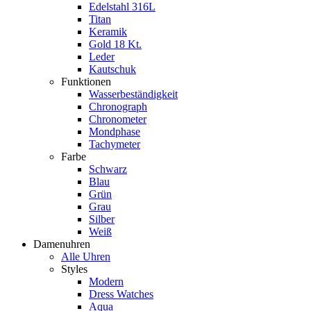
Edelstahl 316L
Titan
Keramik
Gold 18 Kt.
Leder
Kautschuk
Funktionen
Wasserbeständigkeit
Chronograph
Chronometer
Mondphase
Tachymeter
Farbe
Schwarz
Blau
Grün
Grau
Silber
Weiß
Damenuhren
Alle Uhren
Styles
Modern
Dress Watches
Aqua