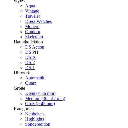
Styles
Aqua
Vintage
Traveler
Dress Watches
Modern
Outdoor
Skelettiert
Hauptkollektion
DS Action
DS PH
DS-X
DS-2
DS-1
Uhrwerk
Automatik
Quarz
Größe
Klein (< 36 mm)
Medium (36 - 42 mm)
Groß (> 42 mm)
Kategorien
Neuheiten
Highlights
Sonderedition