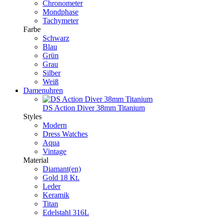
Chronometer
Mondphase
Tachymeter
Farbe
Schwarz
Blau
Grün
Grau
Silber
Weiß
Damenuhren
DS Action Diver 38mm Titanium
Styles
Modern
Dress Watches
Aqua
Vintage
Material
Diamant(en)
Gold 18 Kt.
Leder
Keramik
Titan
Edelstahl 316L