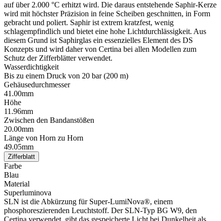
auf über 2.000 °C erhitzt wird. Die daraus entstehende Saphir-Kerze
wird mit höchster Präzision in feine Scheiben geschnitten, in Form
gebracht und poliert. Saphir ist extrem kratzfest, wenig
schlagempfindlich und bietet eine hohe Lichtdurchlässigkeit. Aus
diesem Grund ist Saphirglas ein essenzielles Element des DS
Konzepts und wird daher von Certina bei allen Modellen zum
Schutz der Zifferblätter verwendet.
Wasserdichtigkeit
Bis zu einem Druck von 20 bar (200 m)
Gehäusedurchmesser
41.00mm
Höhe
11.96mm
Zwischen den Bandanstößen
20.00mm
Länge von Horn zu Horn
49.05mm
Zifferblatt
Farbe
Blau
Material
Superluminova
SLN ist die Abkürzung für Super-LumiNova®, einem
phosphoreszierenden Leuchtstoff. Der SLN-Typ BG W9, den
Certina verwendet, gibt das gespeicherte Licht bei Dunkelheit als