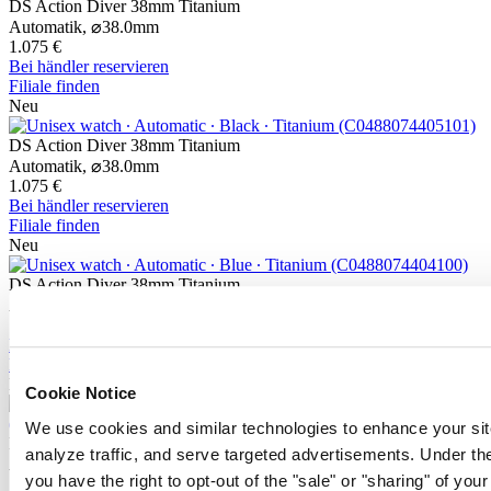
DS Action Diver 38mm Titanium
Automatik,
⌀
38.0mm
1.075 €
Bei händler reservieren
Filiale finden
Neu
DS Action Diver 38mm Titanium
Automatik,
⌀
38.0mm
1.075 €
Bei händler reservieren
Filiale finden
Neu
DS Action Diver 38mm Titanium
Automatik,
⌀
38.0mm
1.075 €
Bei händler reservieren
Filiale finden
Neu
Cookie Notice
We use cookies and similar technologies to enhance your sit
DS Action GMT Powermatic 80
analyze traffic, and serve targeted advertisements. Under
Automatik,
⌀
41.0mm
you have the right to opt-out of the "sale" or "sharing" of you
1.190 €