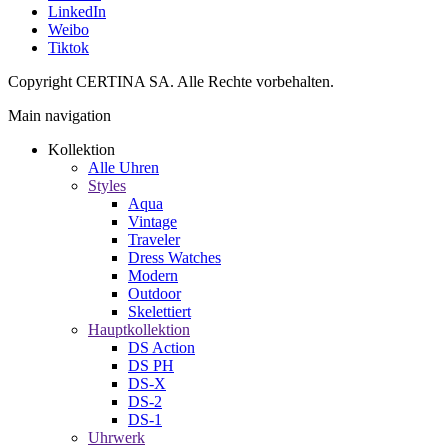
LinkedIn
Weibo
Tiktok
Copyright CERTINA SA. Alle Rechte vorbehalten.
Main navigation
Kollektion
Alle Uhren
Styles
Aqua
Vintage
Traveler
Dress Watches
Modern
Outdoor
Skelettiert
Hauptkollektion
DS Action
DS PH
DS-X
DS-2
DS-1
Uhrwerk