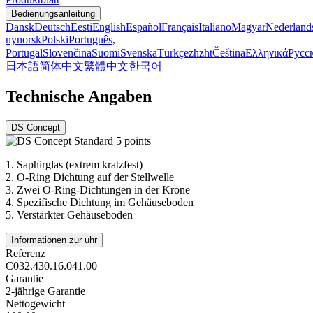
Bedienungsanleitung
Dansk
Deutsch
Eesti
English
Español
Français
Italiano
Magyar
Nederland
nynorsk
Polski
Português,
Portugal
Slovenčina
Suomi
Svenska
Türkçe
zh
zht
Čeština
Ελληνικά
Русс
日本語
简体中文
繁體中文
한국어
Technische Angaben
DS Concept
1.
Saphirglas (extrem kratzfest)
2.
O-Ring Dichtung auf der Stellwelle
3.
Zwei O-Ring-Dichtungen in der Krone
4.
Spezifische Dichtung im Gehäuseboden
5.
Verstärkter Gehäuseboden
Informationen zur uhr
Referenz
C032.430.16.041.00
Garantie
2-jährige Garantie
Nettogewicht