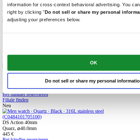
Bei händler reservieren
information for cross-context behavioral advertising. You can
Filiale finden
right by clicking "
Do not sell or share my personal informa
Neu
adjusting your preferences below.
DS Action 40mm
Quarz,
⌀
40.0mm
485 €
Bei händler reservieren
Filiale finden
Neu
OK
DS Action 34.5mm
Do not sell or share my personal informati
Quarz,
⌀
34.5mm
515 €
Bei händler reservieren
Filiale finden
Neu
DS Action 40mm
Quarz,
⌀
40.0mm
445 €
Bei händler reservieren