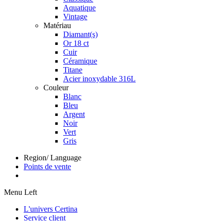
Aquatique
Vintage
Matériau
Diamant(s)
Or 18 ct
Cuir
Céramique
Titane
Acier inoxydable 316L
Couleur
Blanc
Bleu
Argent
Noir
Vert
Gris
Region/ Language
Points de vente
Menu Left
L'univers Certina
Service client