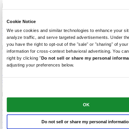
Nouveau
DS Action Diver 38mm Titanium
Automatique,
⌀
38.0mm
€ 1.095,00
Cookie Notice
Acheter en ligne
We use cookies and similar technologies to enhance your sit
Réserver dans une boutique
Trouver un point de vente
analyze traffic, and serve targeted advertisements. Under
Nouveau
you have the right to opt-out of the "sale" or "sharing" of you
information for cross-context behavioral advertising. You can
DS Action GMT Powermatic 80
right by clicking "
Do not sell or share my personal informa
Automatique,
⌀
41.0mm
adjusting your preferences below.
€ 1.195,00
Acheter en ligne
Réserver dans une boutique
Trouver un point de vente
Nouveau
DS Action 40mm
OK
Quartz,
⌀
40.0mm
€ 495,00
Acheter en ligne
Do not sell or share my personal informati
Réserver dans une boutique