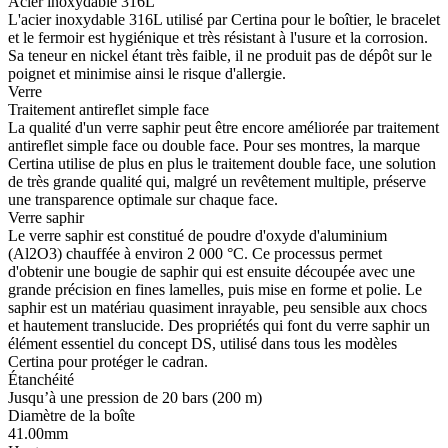
Acier inoxydable 316L
L'acier inoxydable 316L utilisé par Certina pour le boîtier, le bracelet
et le fermoir est hygiénique et très résistant à l'usure et la corrosion.
Sa teneur en nickel étant très faible, il ne produit pas de dépôt sur le
poignet et minimise ainsi le risque d'allergie.
Verre
Traitement antireflet simple face
La qualité d'un verre saphir peut être encore améliorée par traitement
antireflet simple face ou double face. Pour ses montres, la marque
Certina utilise de plus en plus le traitement double face, une solution
de très grande qualité qui, malgré un revêtement multiple, préserve
une transparence optimale sur chaque face.
Verre saphir
Le verre saphir est constitué de poudre d'oxyde d'aluminium
(Al2O3) chauffée à environ 2 000 °C. Ce processus permet
d'obtenir une bougie de saphir qui est ensuite découpée avec une
grande précision en fines lamelles, puis mise en forme et polie. Le
saphir est un matériau quasiment inrayable, peu sensible aux chocs
et hautement translucide. Des propriétés qui font du verre saphir un
élément essentiel du concept DS, utilisé dans tous les modèles
Certina pour protéger le cadran.
Étanchéité
Jusqu’à une pression de 20 bars (200 m)
Diamètre de la boîte
41.00mm