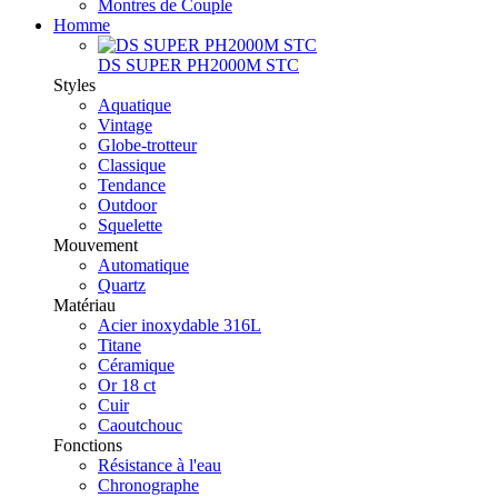
Montres de Couple
Homme
DS SUPER PH2000M STC
Styles
Aquatique
Vintage
Globe-trotteur
Classique
Tendance
Outdoor
Squelette
Mouvement
Automatique
Quartz
Matériau
Acier inoxydable 316L
Titane
Céramique
Or 18 ct
Cuir
Caoutchouc
Fonctions
Résistance à l'eau
Chronographe