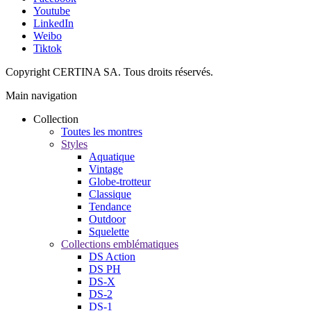
Youtube
LinkedIn
Weibo
Tiktok
Copyright CERTINA SA. Tous droits réservés.
Main navigation
Collection
Toutes les montres
Styles
Aquatique
Vintage
Globe-trotteur
Classique
Tendance
Outdoor
Squelette
Collections emblématiques
DS Action
DS PH
DS-X
DS-2
DS-1