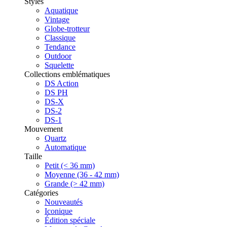
Styles
Aquatique
Vintage
Globe-trotteur
Classique
Tendance
Outdoor
Squelette
Collections emblématiques
DS Action
DS PH
DS-X
DS-2
DS-1
Mouvement
Quartz
Automatique
Taille
Petit (< 36 mm)
Moyenne (36 - 42 mm)
Grande (> 42 mm)
Catégories
Nouveautés
Iconique
Édition spéciale