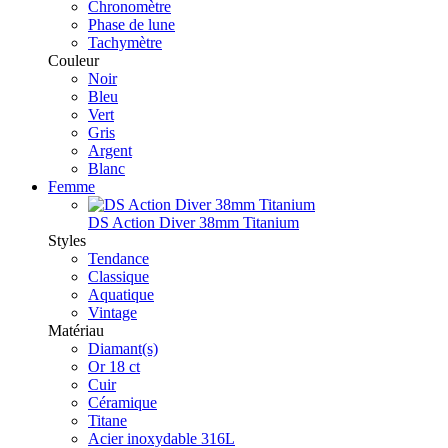
Chronomètre
Phase de lune
Tachymètre
Couleur
Noir
Bleu
Vert
Gris
Argent
Blanc
Femme
DS Action Diver 38mm Titanium
Styles
Tendance
Classique
Aquatique
Vintage
Matériau
Diamant(s)
Or 18 ct
Cuir
Céramique
Titane
Acier inoxydable 316L