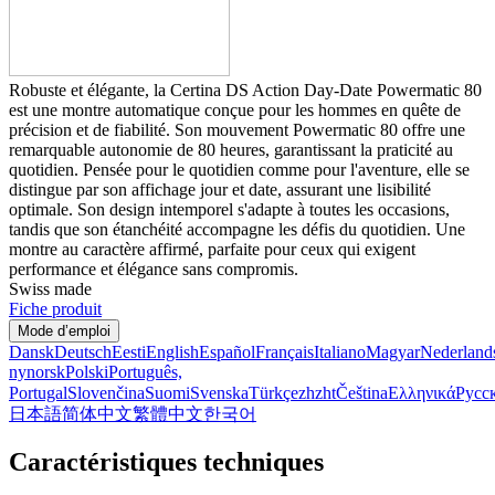
Robuste et élégante, la Certina DS Action Day-Date Powermatic 80
est une montre automatique conçue pour les hommes en quête de
précision et de fiabilité. Son mouvement Powermatic 80 offre une
remarquable autonomie de 80 heures, garantissant la praticité au
quotidien. Pensée pour le quotidien comme pour l'aventure, elle se
distingue par son affichage jour et date, assurant une lisibilité
optimale. Son design intemporel s'adapte à toutes les occasions,
tandis que son étanchéité accompagne les défis du quotidien. Une
montre au caractère affirmé, parfaite pour ceux qui exigent
performance et élégance sans compromis.
Swiss made
Fiche produit
Mode d’emploi
Dansk
Deutsch
Eesti
English
Español
Français
Italiano
Magyar
Nederland
nynorsk
Polski
Português,
Portugal
Slovenčina
Suomi
Svenska
Türkçe
zh
zht
Čeština
Ελληνικά
Русс
日本語
简体中文
繁體中文
한국어
Caractéristiques techniques