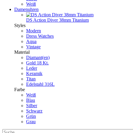
Weiß
Damenuhren
DS Action Diver 38mm Titanium
Styles
Modern
Dress Watches
Aqua
Vintage
Material
Diamant(en)
Gold 18 Kt.
Leder
Keramik
Titan
Edelstahl 316L
Farbe
Weiß
Blau
Silber
Schwarz
Grün
Grau