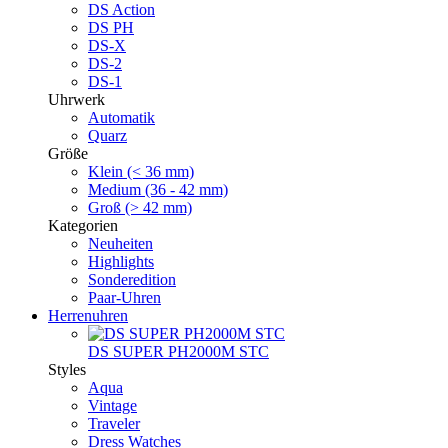
DS Action
DS PH
DS-X
DS-2
DS-1
Uhrwerk
Automatik
Quarz
Größe
Klein (< 36 mm)
Medium (36 - 42 mm)
Groß (> 42 mm)
Kategorien
Neuheiten
Highlights
Sonderedition
Paar-Uhren
Herrenuhren
DS SUPER PH2000M STC
Styles
Aqua
Vintage
Traveler
Dress Watches