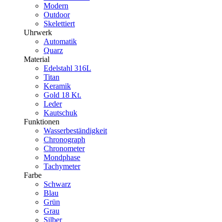
Modern
Outdoor
Skelettiert
Uhrwerk
Automatik
Quarz
Material
Edelstahl 316L
Titan
Keramik
Gold 18 Kt.
Leder
Kautschuk
Funktionen
Wasserbeständigkeit
Chronograph
Chronometer
Mondphase
Tachymeter
Farbe
Schwarz
Blau
Grün
Grau
Silber