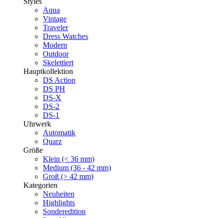
Styles
Aqua
Vintage
Traveler
Dress Watches
Modern
Outdoor
Skelettiert
Hauptkollektion
DS Action
DS PH
DS-X
DS-2
DS-1
Uhrwerk
Automatik
Quarz
Größe
Klein (< 36 mm)
Medium (36 - 42 mm)
Groß (> 42 mm)
Kategorien
Neuheiten
Highlights
Sonderedition