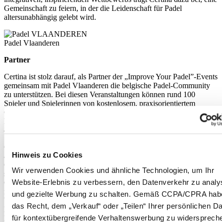
Gemeinschaft zu feiern, in der die Leidenschaft für Padel
altersunabhängig gelebt wird.
Padel Vlaanderen
Partner
Certina ist stolz darauf, als Partner der „Improve Your Padel”-Events
gemeinsam mit Padel Vlaanderen die belgische Padel-Community
zu unterstützen. Bei diesen Veranstaltungen können rund 100
Spieler und Spielerinnen von kostenlosem, praxisorientiertem
Coaching durch professionelle Trainer profitieren und so ihre
Fähigkeiten auf einfache und motivierende Weise weiterentwickeln
– eine gute Möglichkeit, den Sport gemeinsam voranzubringen.
Certina und die Trendsportart Padel entpuppen sich in jeder Hinsicht
Hinweis zu Cookies
als perfektes Doppel auf dem Spielfeld und darüber hinaus. Die
Gemeinsamkeiten liegen auf der Hand: dynamisch, urban, präzise,
Wir verwenden Cookies und ähnliche Technologien, um Ihr
schnell und kraftvoll geht es beim Padel zu. Das ist ganz nach dem
Website-Erlebnis zu verbessern, den Datenverkehr zu analy
Geschmack der Schweizer Uhrenmarke, die seit Jahrzehnten mit
ihren extrem robusten und verlässlichen Uhren echten Sportsgeist
und gezielte Werbung zu schalten. Gemäß CCPA/CPRA hab
beweist. Aus diesem Grund unterstützt Certina ab sofort die
das Recht, dem „Verkauf“ oder „Teilen“ Ihrer persönlichen D
Entwicklung von Padel in verschiedenen Ländern auf lokaler
für kontextübergreifende Verhaltenswerbung zu widersprech
Ebene.