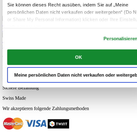
Sie können dieses Recht ausüben, indem Sie auf „Meine
Mehr über padel
persönlichen Daten nicht verkaufen oder weitergeben“ (Do No
or Share My Personal Information) klicken oder Ihre Einstel
2 September 2024
unten anpassen.
DS-7 Chrono Auto: Aufschlag für einen neuen Sportzeitmesser
Personalisiere
22 Mai 2024
Certina weitet das Engagement im Padel-Sport aus
Offizieller Händler
OK
Kostenlose Lieferung
Meine persönlichen Daten nicht verkaufen oder weiterge
Kostenlose Rücksendung
Sichere Bezahlung
Swiss Made
Wir akzeptieren folgende Zahlungsmethoden