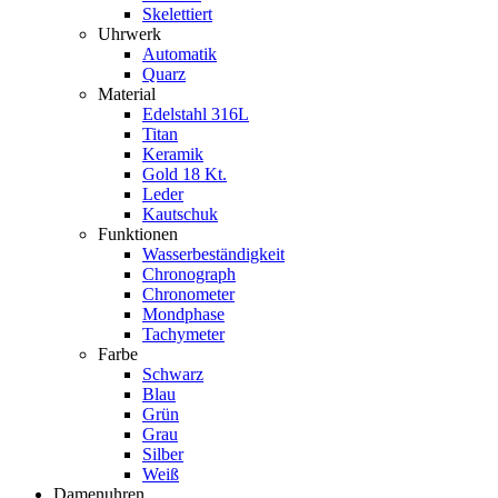
Skelettiert
Uhrwerk
Automatik
Quarz
Material
Edelstahl 316L
Titan
Keramik
Gold 18 Kt.
Leder
Kautschuk
Funktionen
Wasserbeständigkeit
Chronograph
Chronometer
Mondphase
Tachymeter
Farbe
Schwarz
Blau
Grün
Grau
Silber
Weiß
Damenuhren