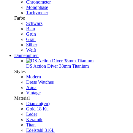
Chronometer
Mondphase
Tachymeter
Farbe
Schwarz
Blau
Grün
Grau
Silber
Weiß
Damenuhren
DS Action Diver 38mm Titanium
Styles
Modern
Dress Watches
Aqua
Vintage
Material
Diamant(en)
Gold 18 Kt.
Leder
Keramik
Titan
Edelstahl 316L