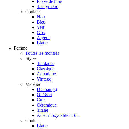
Phase de lune
Tachymètre
Couleur
Noir
Bleu
Vert
Gris
Argent
Blanc
Femme
Toutes les montres
Styles
Tendance
Classique
Aquatique
Vintage
Matériau
Diamant(s)
Or 18 ct
Cuir
Céramique
Titane
Acier inoxydable 316L
Couleur
Blanc