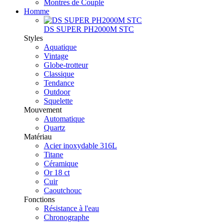
Montres de Couple
Homme
DS SUPER PH2000M STC
Styles
Aquatique
Vintage
Globe-trotteur
Classique
Tendance
Outdoor
Squelette
Mouvement
Automatique
Quartz
Matériau
Acier inoxydable 316L
Titane
Céramique
Or 18 ct
Cuir
Caoutchouc
Fonctions
Résistance à l'eau
Chronographe