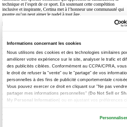
technique et l’esprit de ce sport. En soutenant cette compétition
inclusive et inspirante, Certina met à l’honneur une communauté qui
montre qu’on peut aimer le padel à tout âge.
Padel Vlaanderen
Partenaire
Informations concernant les cookies
Certina est fière de soutenir la communauté de padel belge en tant
Nous utilisons des cookies et des technologies similaires po
que partenaire des journées « Improve Your Padel », en
collaboration avec Padel Vlaanderen. Lors de ces sessions, une
améliorer votre expérience sur le site, analyser le trafic et di
centaine de joueurs sont encadrés de manière gratuite et ludique par
des publicités ciblées. Conformément au CCPA/CPRA, vous
des entraîneurs professionnels pour les inciter à développer leurs
le droit de refuser la "vente" ou le "partage" de vos informati
compétences – un moyen judicieux de développer ce sport.
personnelles à des fins de publicité comportementale croisée
Certina et le padel forment un double parfait à tous les égards, sur le
Vous pouvez exercer ce droit en cliquant sur "Ne pas vendre
terrain comme en-dehors de celui-ci. Les points de convergence
partager mes informations personnelles" (
Do Not Sell or Sh
entre la marque et cette discipline sautent en effet aux yeux, ou plus
exactement... au poignet. Le padel est un sport dynamique, urbain,
My Personal Information
) ou en ajustant vos préférences ci
précis, rapide et puissant. Ce sport tendance est parfaitement en
dessous.
phase avec la marque horlogère suisse qui revendique depuis des
décennies son esprit sportif avec des montres extrêmement robustes
Personnalise
et fiables. C’est pourquoi Certina a décidé de soutenir dès à présent
le développement local du padel dans différents pays.