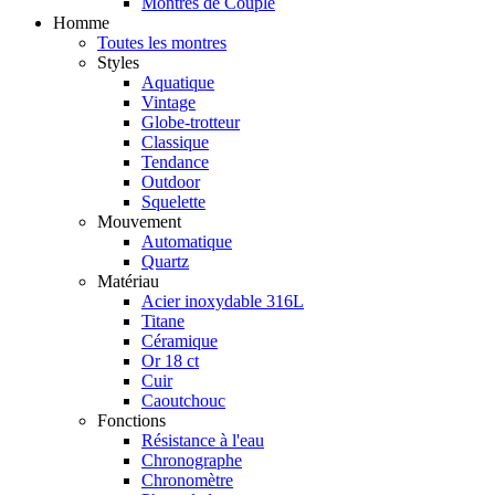
Montres de Couple
Homme
Toutes les montres
Styles
Aquatique
Vintage
Globe-trotteur
Classique
Tendance
Outdoor
Squelette
Mouvement
Automatique
Quartz
Matériau
Acier inoxydable 316L
Titane
Céramique
Or 18 ct
Cuir
Caoutchouc
Fonctions
Résistance à l'eau
Chronographe
Chronomètre