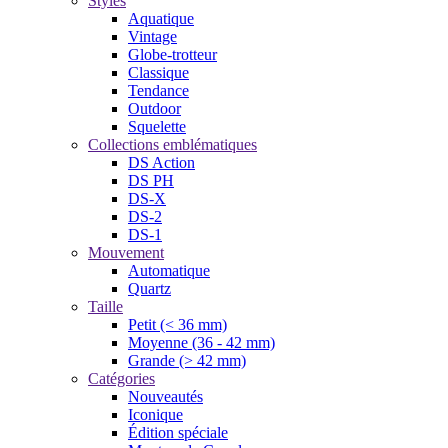
Styles
Aquatique
Vintage
Globe-trotteur
Classique
Tendance
Outdoor
Squelette
Collections emblématiques
DS Action
DS PH
DS-X
DS-2
DS-1
Mouvement
Automatique
Quartz
Taille
Petit (< 36 mm)
Moyenne (36 - 42 mm)
Grande (> 42 mm)
Catégories
Nouveautés
Iconique
Édition spéciale