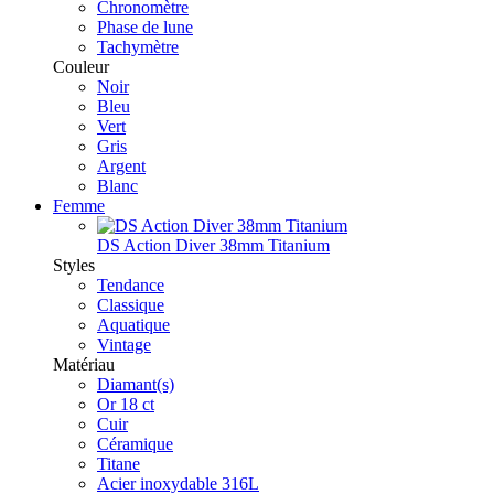
Chronomètre
Phase de lune
Tachymètre
Couleur
Noir
Bleu
Vert
Gris
Argent
Blanc
Femme
DS Action Diver 38mm Titanium
Styles
Tendance
Classique
Aquatique
Vintage
Matériau
Diamant(s)
Or 18 ct
Cuir
Céramique
Titane
Acier inoxydable 316L