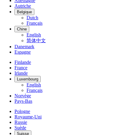
Allemagne
Autriche
Belgique
Dutch
Français
Chine
English
简体中文
Danemark
Espagne
Finlande
France
Irlande
Luxembourg
English
Français
Norvège
Pays-Bas
Pologne
Royaume-Uni
Russie
Suède
Suisse