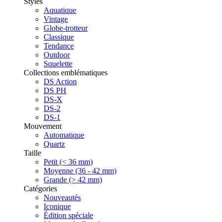
Styles
Aquatique
Vintage
Globe-trotteur
Classique
Tendance
Outdoor
Squelette
Collections emblématiques
DS Action
DS PH
DS-X
DS-2
DS-1
Mouvement
Automatique
Quartz
Taille
Petit (< 36 mm)
Moyenne (36 - 42 mm)
Grande (> 42 mm)
Catégories
Nouveautés
Iconique
Édition spéciale